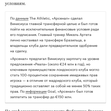
условиям.
По
данным
The Athletic, «Арсенал» сделал
00:00
/
00:00
Винисиуса главной трансферной целью и был готов
пойти на исключительные финансовые условия ради
его подписания. Главный тренер Микель Артета
лично настаивал на трансфере бразильца, а
владельцы клуба дали предварительное одобрение
на сделку.
«Арсенал» предлагал Винисиусу зарплату на уровне
предложения «Реала» (около €24 млн в год), но
ключевым преимуществом лондонского клуба могло
стать 100-процентное сохранение имиджевых прав
игрока — в отличие от мадридского клуба, который
традиционно оставляет за собой не менее 50% таких
прав. По
информации
Goal, «Арсенал» был готов
заплатить за трансфер до €150 млн.