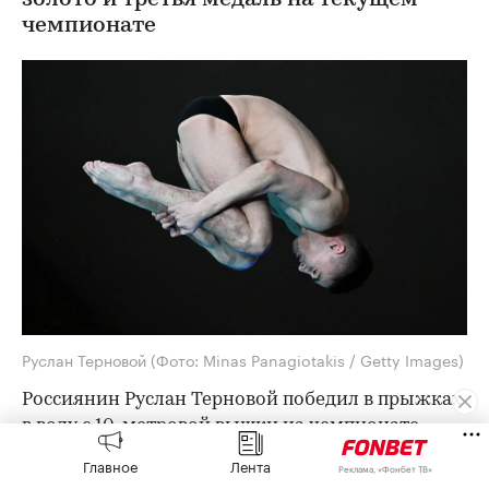
чемпионате
Руслан Терновой
(Фото: Minas Panagiotakis / Getty Images)
Россиянин Руслан Терновой победил в прыжках
в воду с 10-метровой вышки на чемпионате
Европы в Париже.
Главное
Лента
Реклама, «Фонбет ТВ»