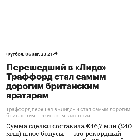
Футбол
⁠,
06 авг, 23:21
Перешедший в «Лидс»
Траффорд стал самым
дорогим британским
вратарем
Траффорд перешел в «Лидс» и стал самым дорогим
британским голкипером в истории
Сумма сделки составила €46,7 млн (£40
млн) плюс бонусы — это рекордный