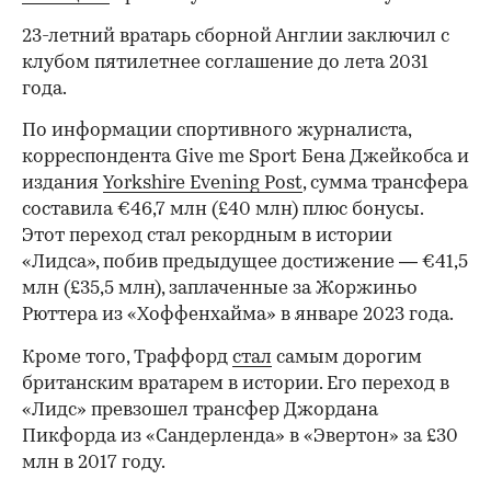
23-летний вратарь сборной Англии заключил с
клубом пятилетнее соглашение до лета 2031
года.
По информации спортивного журналиста,
корреспондента Give me Sport Бена Джейкобса и
издания
Yorkshire Evening Post
, сумма трансфера
составила €46,7 млн (£40 млн) плюс бонусы.
Этот переход стал рекордным в истории
«Лидса», побив предыдущее достижение — €41,5
млн (£35,5 млн), заплаченные за Жоржиньо
Рюттера из «Хоффенхайма» в январе 2023 года.
Кроме того, Траффорд
стал
самым дорогим
британским вратарем в истории. Его переход в
«Лидс» превзошел трансфер Джордана
Пикфорда из «Сандерленда» в «Эвертон» за £30
млн в 2017 году.