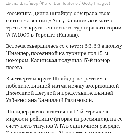
Диана Шнайдер
(Фото: Dan Istitene / Getty Images)
Россиянка Диана Шнайдер обыграла свою
соотечественницу Анну Калинскую в матче
третьего круга теннисного турнира категории
WTA 1000 в Торонто (Канада).
Встреча завершилась со счетом 6:3, 6:3 в пользу
Шнайдер, посеянной на турнире под 15-м
номером. Калинская получила 17-й номер
посева.
В четвертом круге Шнайдер встретится с
победительницей матча между американкой
Джессикой Пегулой и представительницей
Узбекистана Камиллой Рахимовой.
Шнайдер располагается на 17-й строчке в
мировом рейтинге (вторая из россиянок), на ее
счету пять титулов WTA в одиночном разряде.