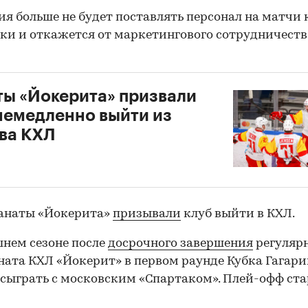
я больше не будет поставлять персонал на матчи 
ки и откажется от маркетингового сотрудничеств
ы «Йокерита» призвали
немедленно выйти из
ва КХЛ
фанаты «Йокерита»
призывали
клуб выйти в КХЛ.
нем сезоне после
досрочного завершения
регуляр
ата КХЛ «Йокерит» в первом раунде Кубка Гагари
00:00
/
00:00
сыграть с московским «Спартаком». Плей-офф ста