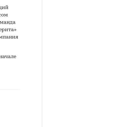
кций
сом
оманда
керита»
омпания
начале