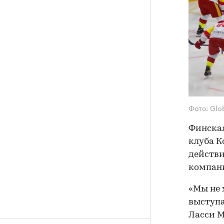
Фото: Glo
Финская
клуба К
действи
компан
«Мы не 
выступа
Ласси М