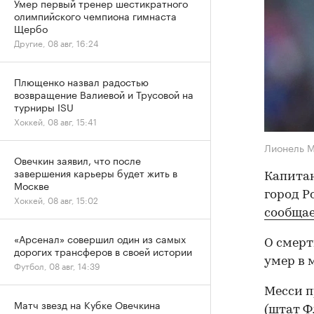
Умер первый тренер шестикратного
олимпийского чемпиона гимнаста
Щербо
Другие, 08 авг, 16:24
Плющенко назвал радостью
возвращение Валиевой и Трусовой на
турниры ISU
Хоккей, 08 авг, 15:41
Лионель 
Овечкин заявил, что после
завершения карьеры будет жить в
Капитан
Москве
город Р
Хоккей, 08 авг, 15:02
сообща
«Арсенал» совершил один из самых
О смерт
дорогих трансферов в своей истории
умер в 
Футбол, 08 авг, 14:39
Месси п
Матч звезд на Кубке Овечкина
(штат Ф