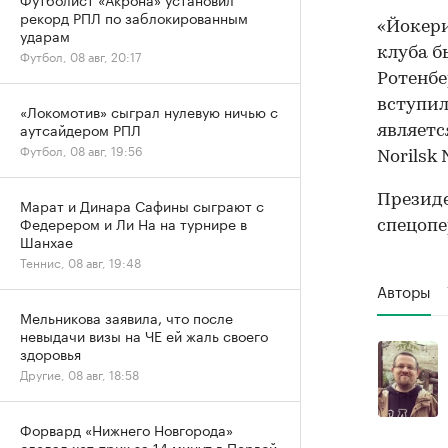
рекорд РПЛ по заблокированным
«Йокери
ударам
клуба б
Футбол, 08 авг, 20:17
Ротенбе
вступил
«Локомотив» сыграл нулевую ничью с
аутсайдером РПЛ
являетс
Футбол, 08 авг, 19:56
Norilsk 
Президе
Марат и Динара Сафины сыграют с
Федерером и Ли На на турнире в
спецопе
Шанхае
Теннис, 08 авг, 19:48
Авторы
Мельникова заявила, что после
невыдачи визы на ЧЕ ей жаль своего
здоровья
Другие, 08 авг, 18:58
Форвард «Нижнего Новгорода»
сделал хет-трик за 14 минут в Первой