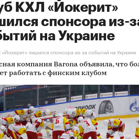
уб КХЛ «Йокерит»
шился спонсора из-з
бытий на Украине
 «Йокерит» лишился спонсора из-за событий на Украине
сная компания Barona объявила, что б
дет работать с финским клубом