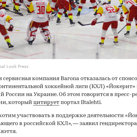
bal Look Press
 сервисная компания Barona отказалась от спонс
онтинентальной хоккейной лиги (КХЛ) «Йокерит» 
й России на Украине. Об этом говорится в пресс-р
ии, который
цитирует
портал Iltalehti.
хотим участвовать в поддержке деятельности «Йо
ющего в российской КХЛ», — заявил гендиректора
яэття.