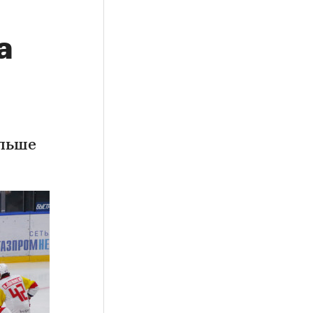
а
ольше