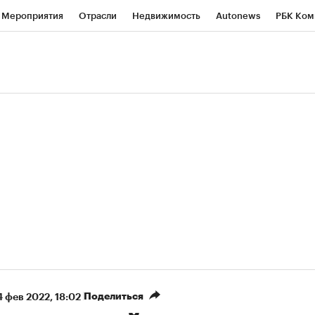
Мероприятия
Отрасли
Недвижимость
Autonews
РБК Ком
ние
РБК Курсы
РБК Life
Тренды
Визионеры
Национальн
б
Исследования
Кредитные рейтинги
Франшизы
Газета
роверка контрагентов
Политика
Экономика
Бизнес
Техно
(+86,07%)
(+31,26%)
5 450
АФК «Система» ₽12
Купить
 ПСБ к 29.07.27
прогноз БКС к 15.07.27
Поделиться
4 фев 2022, 18:02