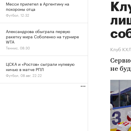
Месси прилетел в Аргентину на
Кл
похороны отца
Футбол, 12:32
ли
со
Александрова обыграла первую
ракетку мира Соболенко на турнире
WTA
Теннис, 08:30
Клуб КХЛ
Серви
ЦСКА и «Ростов» сыграли нулевую
ничью в матче РПЛ
не бу
Футбол, 08 авг, 22:22