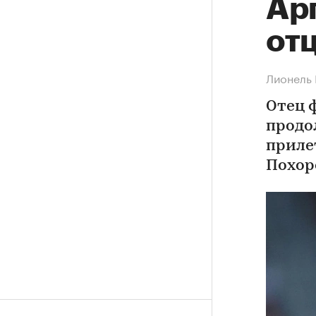
Ар
от
Лионель 
Отец 
продо
приле
Похор