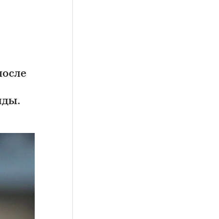
после
иды.