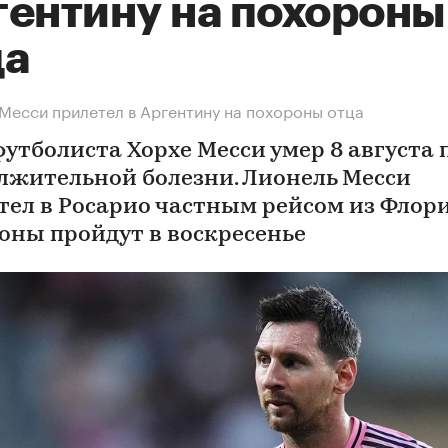
гентину на похороны
ца
Месси прилетел в Аргентину на похороны отца
футболиста Хорхе Месси умер 8 августа 
лжительной болезни. Лионель Месси
тел в Росарио частным рейсом из Флор
оны пройдут в воскресенье