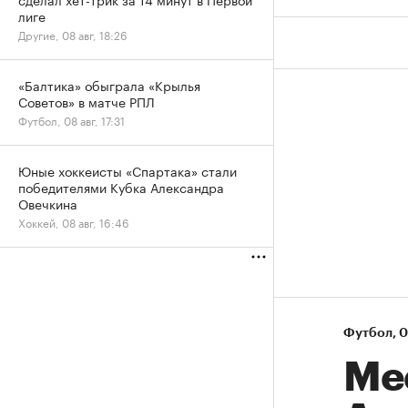
лиге
Другие, 08 авг, 18:26
«Балтика» обыграла «Крылья
Советов» в матче РПЛ
Футбол, 08 авг, 17:31
Юные хоккеисты «Спартака» стали
победителями Кубка Александра
Овечкина
Хоккей, 08 авг, 16:46
Футбол
⁠,
0
Ме