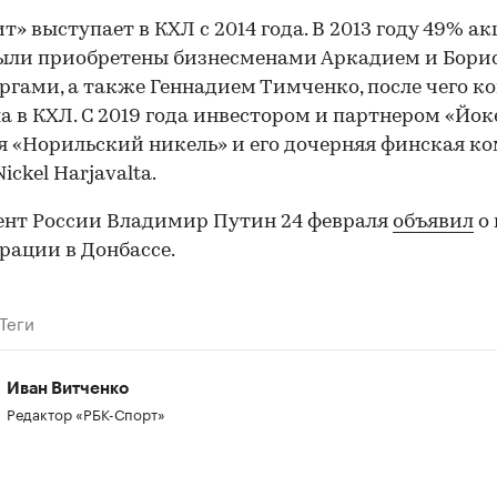
т» выступает в КХЛ с 2014 года. В 2013 году 49% а
ыли приобретены бизнесменами Аркадием и Бори
ргами, а также Геннадием Тимченко, после чего к
а в КХЛ. С 2019 года инвестором и партнером «Йо
я «Норильский никель» и его дочерняя финская к
Nickel Harjavalta.
нт России Владимир Путин 24 февраля
объявил
о 
рации в Донбассе.
Теги
Иван Витченко
Редактор «РБК-Спорт»