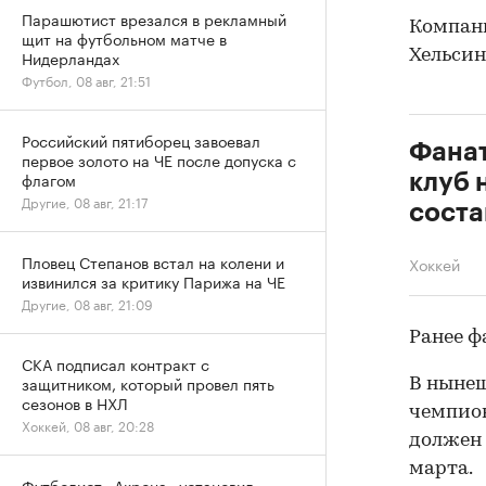
Парашютист врезался в рекламный
Компани
щит на футбольном матче в
Хельсин
Нидерландах
Футбол, 08 авг, 21:51
Российский пятиборец завоевал
Фанат
первое золото на ЧЕ после допуска с
флагом
клуб 
Другие, 08 авг, 21:17
соста
Пловец Степанов встал на колени и
Хоккей
извинился за критику Парижа на ЧЕ
Другие, 08 авг, 21:09
Ранее 
СКА подписал контракт с
защитником, который провел пять
В нынеш
сезонов в НХЛ
чемпион
Хоккей, 08 авг, 20:28
должен 
марта.
Футболист «Акрона» установил