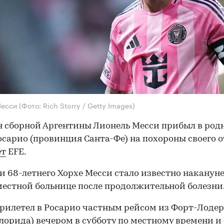
Месси
(Фото: Rich Storry / Getty Images)
 сборной Аргентины Лионель Месси прибыл в род
осарио (провинция Санта-Фе) на похороны своего о
ет
EFE.
и 68-летнего Хорхе Месси стало известно накануне
местной больнице после продолжительной болезни
рилетел в Росарио частным рейсом из Форт-Лоде
лорида) вечером в субботу по местному времени и 