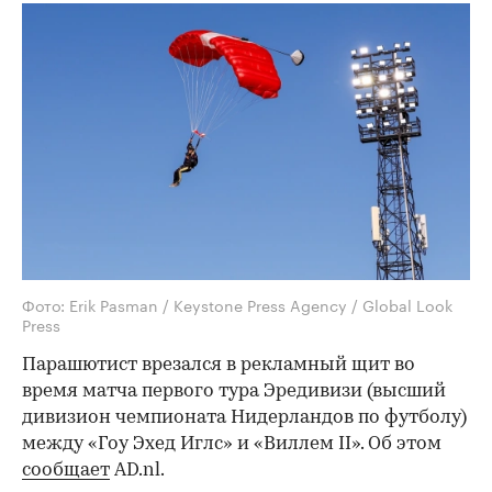
Фото: Erik Pasman / Keystone Press Agency / Global Look
Press
Парашютист врезался в рекламный щит во
время матча первого тура Эредивизи (высший
дивизион чемпионата Нидерландов по футболу)
между «Гоу Эхед Иглс» и «Виллем II». Об этом
сообщает
AD.nl.