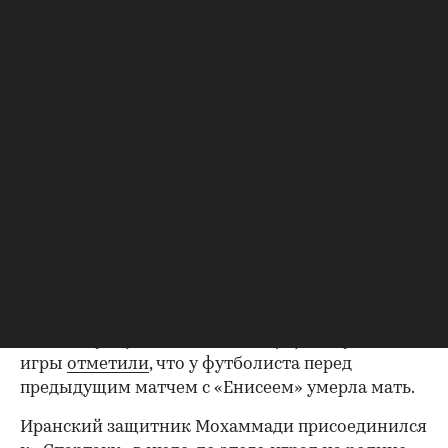
Надер Мохаммади
(Фото: vk.ru/fcspk_kostroma)
Футболист костромского «Спартака» Надер
Мохаммади в концовке матча со «СКА-
Хабаровском» отдал голевую передачу из аута,
перед этим
выполнив
кульбит вперед с мячом в
руках.
После его паса Сергей Бугриев точно пробил в
ворота хозяев поля, установив окончательный
счет — 3:1.
Бугриев в этой встрече оформил дубль (75-я и
83-я минуты) и забил автогол (52). В клубе после
игры
отметили
, что у футболиста перед
предыдущим матчем с «Енисеем» умерла мать.
Иранский защитник Мохаммади присоединился