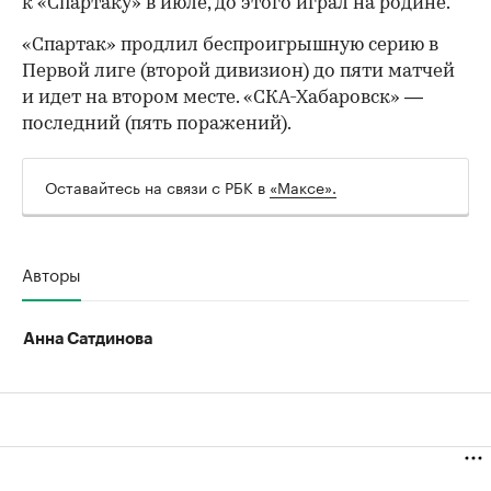
к «Спартаку» в июле, до этого играл на родине.
«Спартак» продлил беспроигрышную серию в
Первой лиге (второй дивизион) до пяти матчей
и идет на втором месте. «СКА-Хабаровск» —
последний (пять поражений).
Оставайтесь на связи с РБК в
«Максе».
00:00
/
00:00
Авторы
Анна Сатдинова