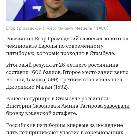
Егор Громадский
(Фото: Михаил Метцель / ТАСС)
Россиянин Егор Громадский завоевал золото на
чемпионате Европы по современному
пятиборью, который проходит в Стамбуле.
Итоговый результат 26-летнего россиянина
составил 1606 баллов. Второе место занял венгр
Ботонд Тамаш (1599), третьим стал итальянец
Джорджио Малан (1592).
Ранее на турнире в Стамбуле россиянки
Виктория Сазонова и Амина Тагирова
завоевали
бронзу
в женской эстафете.
Российские пятиборцы впервые за последние
пять лет принимают участие в соревнованиях