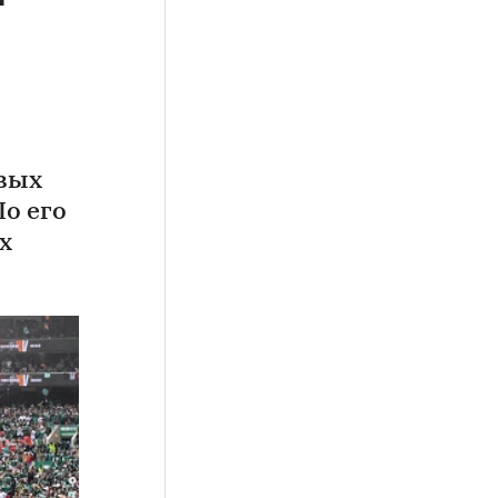
овых
По его
х