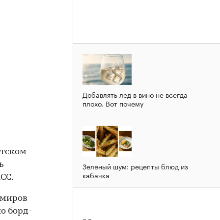
Добавлять лед в вино не всегда
плохо. Вот почему
нтском
ь
Зеленый шум: рецепты блюд из
кабачка
СС.
омиров
о борд-