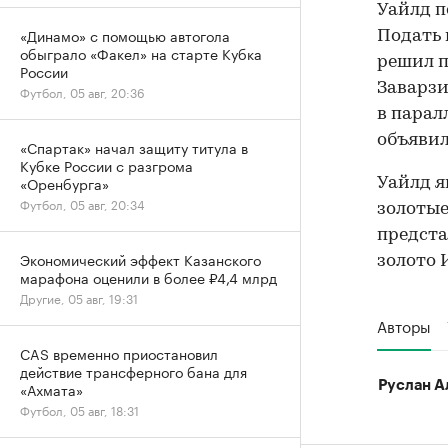
Уайлд п
«Динамо» с помощью автогола
Подать 
обыграло «Факел» на старте Кубка
решил п
России
Заварзи
Футбол, 05 авг, 20:36
в парал
объявил
«Спартак» начал защиту титула в
Кубке России с разгрома
«Оренбурга»
Уайлд я
Футбол, 05 авг, 20:34
золотые
предста
Экономический эффект Казанского
золото 
марафона оценили в более ₽4,4 млрд
Другие, 05 авг, 19:31
Авторы
CAS временно приостановил
действие трансферного бана для
Руслан А
«Ахмата»
Футбол, 05 авг, 18:31