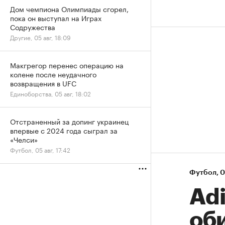
Дом чемпиона Олимпиады сгорел,
пока он выступал на Играх
Содружества
Другие, 05 авг, 18:09
Макгрегор перенес операцию на
колене после неудачного
возвращения в UFC
Единоборства, 05 авг, 18:02
Отстраненный за допинг украинец
впервые с 2024 года сыграл за
«Челси»
Футбол, 05 авг, 17:42
Футбол
⁠,
0
Adi
об