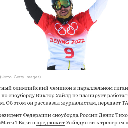
(Фото: Getty Images)
тный олимпийский чемпион в параллельном гига
 по сноуборду Виктор Уайлд не планирует работат
м. Об этом он рассказал журналистам, передает ТА
резидент Федерации сноуборда России Денис Тих
«Матч ТВ», что
предложит
Уайлду стать тренером п