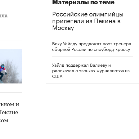
Материалы по теме
Российские олимпийцы
ыла
прилетели из Пекина в
Москву
Вику Уайлду предложат пост тренера
сборной России по сноуборд-кроссу
Уайлд поддержал Валиеву и
рассказал о звонках журналистов из
США
льном и
Пекине
ком