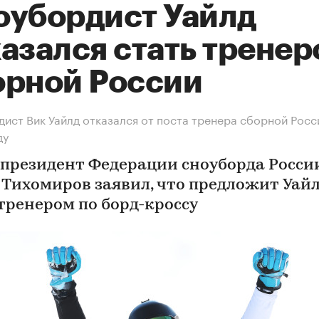
оубордист Уайлд
азался стать трене
орной России
ист Вик Уайлд отказался от поста тренера сборной Росс
ду
 президент Федерации сноуборда Росси
 Тихомиров заявил, что предложит Уай
 тренером по борд-кроссу