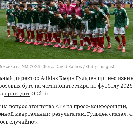
Мексики на ЧМ-2026
(Фото: David Ramos / Getty Images)
ьный директор Adidas Бьорн Гульден принес извин
розовых бутс на чемпионате мира по футболу 2026 
ва
приводит
O Globo.
 на вопрос агентства AFP на пресс-конференции,
нной квартальным результатам, Гульден сказал, ч
ось случайно».