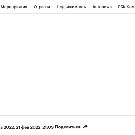
Мероприятия
Отрасли
Недвижимость
Autonews
РБК Ком
ние
РБК Курсы
РБК Life
Тренды
Визионеры
Национальн
б
Исследования
Кредитные рейтинги
Франшизы
Газета
роверка контрагентов
Политика
Экономика
Бизнес
Техно
(+13,23%)
(+86,13%
«Русагро» ₽120
Ozon ₽5 450
Купить
прогноз ПСБ к 26.07.27
прогноз ПСБ к 29.07.27
Поделиться
а 2022
⁠,
21 фев 2022, 21:09