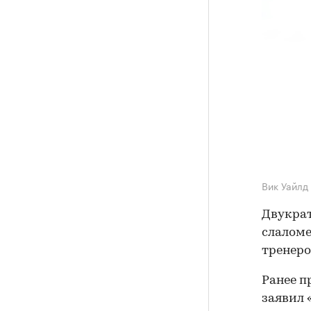
Вик Уайлд
Двукра
слаломе
тренеро
Ранее п
заявил 