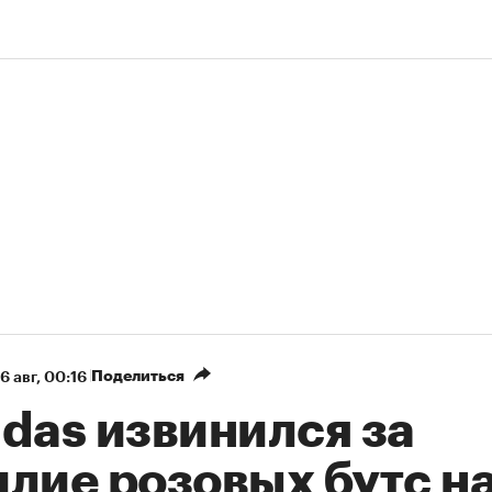
Поделиться
6 авг, 00:16
das извинился за
илие розовых бутс н