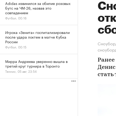
Adidas извинился за обилие розовых
Сн
бутс на ЧМ-26, назвав это
совпадением
отк
Футбол, 00:16
сб
Игрока «Зенита» госпитализировали
после удара локтем в матче Кубка
России
Сноуборд
Футбол, 00:15
сноубор
Ранее
Мирра Андреева уверенно вышла в
третий круг турнира в Торонто
Денис
Теннис, 05 авг, 23:54
стать