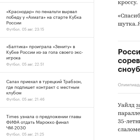
кроссу.
«Краснодар» по пенальти вырвал
«Спасиб
победу у «Ахмата» на старте Кубка
России
шутка. 
Футбол, 05 авг, 23:15
«Балтика» проиграла «Зениту» в
Росси
Кубке России из-за гола своего экс-
игрока
сорев
Футбол, 05 авг, 22:51
сноуб
Салах приехал в турецкий Трабзон,
Олимпиад
где подпишет контракт с местным
клубом
Футбол, 05 авг, 21:46
Уайлд
з
паралле
Times узнала о предложении главы
ФИФА отдать Марокко финал
35-летн
ЧМ-2030
слаломе
Футбол, 05 авг, 21:25