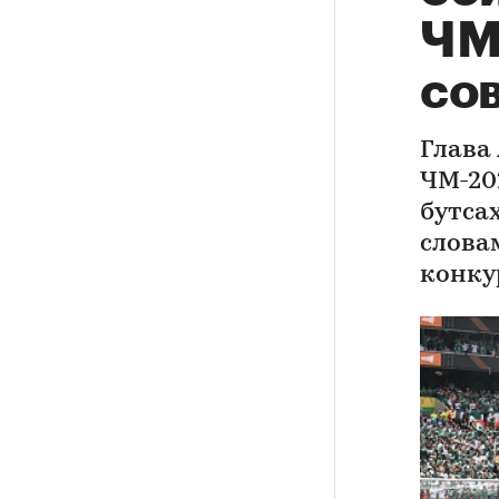
ЧМ-
со
Глава 
ЧМ-20
бутсах
слова
конку