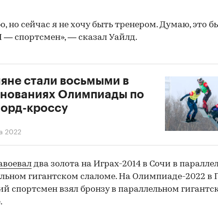
о, но сейчас я не хочу быть тренером. Думаю, это б
Я — спортсмен», — сказал Уайлд.
яне стали восьмыми в
нованиях Олимпиады по
орд-кроссу
а 2022
авоевал
два золота на Играх-2014 в Сочи в паралле
льном гигантском слаломе. На Олимпиаде-2022 в 
ий спортсмен взял бронзу в параллельном гигантс
.
00:00
/
00:00