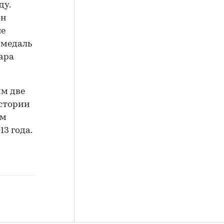
ду.
он
не
 медаль
пара
им две
истории
им
13 года.