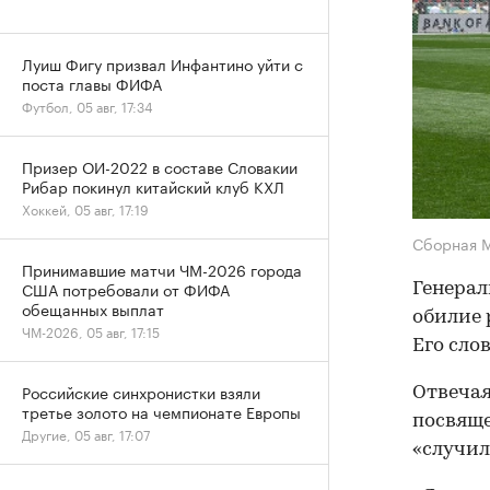
Луиш Фигу призвал Инфантино уйти с
поста главы ФИФА
Футбол, 05 авг, 17:34
Призер ОИ-2022 в составе Словакии
Рибар покинул китайский клуб КХЛ
Хоккей, 05 авг, 17:19
Сборная 
Принимавшие матчи ЧМ-2026 города
США потребовали от ФИФА
Генерал
обещанных выплат
обилие 
ЧМ-2026, 05 авг, 17:15
Его сло
Российские синхронистки взяли
Отвечая
третье золото на чемпионате Европы
посвяще
Другие, 05 авг, 17:07
«случил