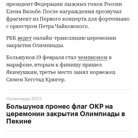
президент Федерации лыжных гонок России
Елена Вяльбе. После награждения прозвучал
фрагмент из Первого концерта для фортепиано
с оркестром Петра Чайковского.
РБК
ведет
онлайн-трансляцию церемонии
закрытия Олимпиады.
Большунов 19 февраля стал
чемпионом
в
марафоне, вторым к финишу пришел
Якимушкин, третье место занял норвежец
Симен Хегстад Крюгер.
Олимпиада 2022
Большунов пронес флаг ОКР на
церемонии закрытия Олимпиады в
00:00
/
00:00
Пекине