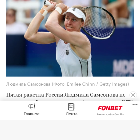
Людмила Самсонова
(Фото: Emilee Chinn / Getty Images)
Пятая ракетка России Людмила Самсонова не
смогла пробиться в четвертьфинал турнира WTA
1000 в Торонто с призовым фондом более $7
Главное
Лента
Реклама, «Фонбет ТВ»
млн.
В 1/8 финала Самсонова (55-я в мировом
рейтинге) встречалась с выступающей за