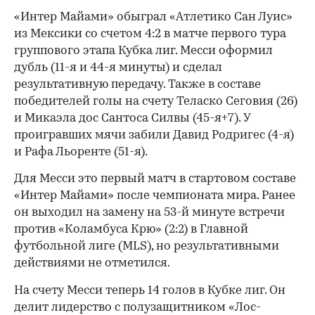
«Интер Майами» обыграл «Атлетико Сан Луис»
из Мексики со счетом 4:2 в матче первого тура
группового этапа Кубка лиг. Месси оформил
дубль (11-я и 44-я минуты) и сделал
результативную передачу. Также в составе
победителей голы на счету Теласко Сеговия (26)
и Микаэла дос Сантоса Силвы (45-я+7). У
проигравших мячи забили Давид Родригес (4-я)
и Рафа Льоренте (51-я).
Для Месси это первый матч в стартовом составе
«Интер Майами» после чемпионата мира. Ранее
он выходил на замену на 53-й минуте встречи
против «Коламбуса Крю» (2:2) в Главной
футбольной лиге (MLS), но результативными
действиями не отметился.
На счету Месси теперь 14 голов в Кубке лиг. Он
делит лидерство с полузащитником «Лос-