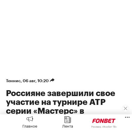
Теннис
⁠,
06 авг, 10:20
Россияне завершили свое
участие на турнире ATP
серии «Мастерс» в
Монреале
Главное
Лента
Реклама, «Фонбет ТВ»
Медведев и Хачанов не смогли выйти в третий круг