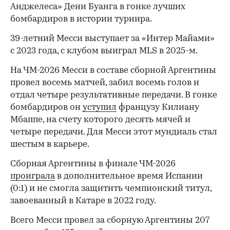
Анджелеса» Дени Буанга в гонке лучших
бомбардиров в истории турнира.
39-летний Месси выступает за «Интер Майами»
с 2023 года, с клубом выиграл MLS в 2025-м.
На ЧМ-2026 Месси в составе сборной Аргентины
00:00
/
00:00
провел восемь матчей, забил восемь голов и
отдал четыре результативные передачи. В гонке
бомбардиров он
уступил
французу Килиану
Мбаппе, на счету которого десять мячей и
четыре передачи. Для Месси этот мундиаль стал
шестым в карьере.
Сборная Аргентины в финале ЧМ-2026
проиграла
в дополнительное время Испании
(0:1) и не смогла защитить чемпионский титул,
завоеванный в Катаре в 2022 году.
Всего Месси провел за сборную Аргентины 207