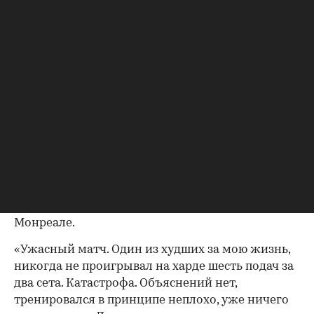
Даниил Медведев
(Фото: Minas Panagiotakis / Getty
Images)
Первая ракетка России Даниил Медведев назвал
одним из худших в жизни проигранный матч
второго круга против нидерландца Ботика ван
де Зандсхюлпа на турнире серии «Мастерс» в
Монреале.
«Ужасный матч. Один из худших за мою жизнь,
никогда не проигрывал на харде шесть подач за
два сета. Катастрофа. Объяснений нет,
тренировался в принципе неплохо, уже ничего