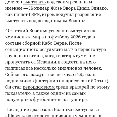
должен
выступать
под своим реальным
именем — Жозимар Жозе Эвора Диаш. Однако,
как
пишет
ESPN, игрок получил разрешение
выступать под псевдонимом Возинья.
40-летний Возинья успешно выступил на
чемпионате мира по футболу 2026 года в
составе сборной Кабо-Верде. После
00:00
/
00:00
сенсационного результата матча первого тура
группового этапа, когда вратарь сумел не
пропустить от Испании, в соцсети на него
подписались несколько миллионов человек.
Сейчас его аккаунт насчитывает 29,5 млн
подписчиков (на турнир он приезжал с 50 тыс.).
Он стал
рекордсменом
среди вратарей по этому
показателю, а также одним из самых
популярных
футболистов на турнире.
Последние два сезона Возинья выступал за
«Шавеш» из второго дивизиона чемпионата