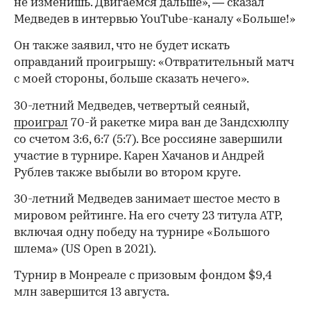
не изменишь. Двигаемся дальше», — сказал
Медведев в интервью YouTube-каналу «Больше!»
Он также заявил, что не будет искать
оправданий проигрышу: «Отвратительный матч
с моей стороны, больше сказать нечего».
30-летний Медведев, четвертый сеяный,
проиграл
70-й ракетке мира ван де Зандсхюлпу
со счетом 3:6, 6:7 (5:7). Все россияне завершили
участие в турнире. Карен Хачанов и Андрей
Рублев также выбыли во втором круге.
30-летний Медведев занимает шестое место в
мировом рейтинге. На его счету 23 титула ATP,
включая одну победу на турнире «Большого
00:00
/
00:00
шлема» (US Open в 2021).
Турнир в Монреале с призовым фондом $9,4
млн завершится 13 августа.