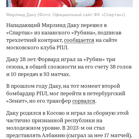
Мирлинд Даку
(Фото: Официальный сайт ФК «Спартак»)
Нападающий Мирлинд Даку перешел в
«Спартак» из казанского «Рубина», подписав
трехлетний контракт,
сообщается
на сайте
московского клуба РПЛ.
Даку 28 лет. Форвард играл за «Рубин» три
сезона, в общей сложности на его счету 38 голов
и 10 передач в 93 матчах.
В прошлом году Даку, на тот момент второй
бомбардир РПЛ, мог перейти в петербургский
«Зенит», но его трансфер
сорвался
.
Даку родился в Косово и играл за сборную этой
частично признанной республики на
молодежном уровне. В 2023-м он стал
представлять Албанию (сыграл за нее 17 матчей).