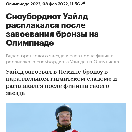
Олимпиада 2022
⁠,
08 фев 2022, 11:56
Сноубордист Уайлд
расплакался после
завоевания бронзы на
Олимпиаде
Видео бронзового заезда и слез после финиша
российского сноубордиста Уайлда на Олимпиаде
Уайлд завоевал в Пекине бронзу в
параллельном гигантском слаломе и
расплакался после финиша своего
заезда