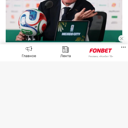
Джанни Инфантино
(Фото: Carl Recine / Getty Images)
Главное
Лента
Реклама, «Фонбет ТВ»
Африканская конфедерация футбола (CAF)
выразила поддержку попавшему под волну
критики президенту Международной
федерации футбола (ФИФА) Джанни Инфантино
из-за скандала с коммерческим проектом FIFA
Forward Enterprise (FFE),
сообщает
пресс-служба
СAF.
5 августа в Рабате (Марроко) прошло экстренное
заседание организации с участием Инфантино,
генерального секретаря организации Маттиаса