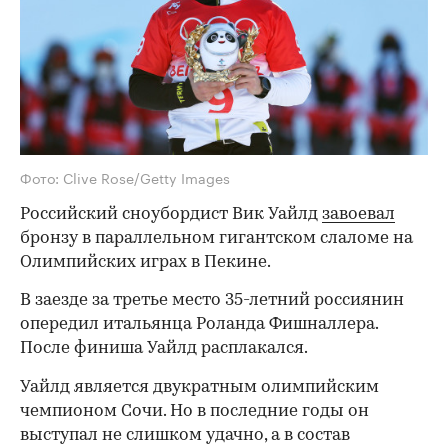
Фото: Clive Rose/Getty Images
Российский сноубордист Вик Уайлд
завоевал
бронзу в параллельном гигантском слаломе на
Олимпийских играх в Пекине.
В заезде за третье место 35-летний россиянин
опередил итальянца Роланда Фишналлера.
После финиша Уайлд расплакался.
Уайлд является двукратным олимпийским
чемпионом Сочи. Но в последние годы он
выступал не слишком удачно, а в состав