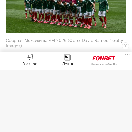
Сборная Мексики на ЧМ-2026
(Фото: David Ramos / Getty
Images)
Генеральный директор Adidas Бьорн Гульден
Главное
Лента
принес извинения за обилие розовых бутс на
Реклама, «Фонбет ТВ»
чемпионате мира по футболу 2026 года. Его
слова
приводит
O Globo.
Отвечая на вопрос агентства AFP на пресс-
конференции, посвященной квартальным
результатам, Гульден сказал, что это «случилось
случайно».
«Я думаю, что это совпадение, и надеюсь, что оно
больше не повторится», — добавил он.