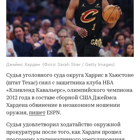
Джеймс Харден
(Фото: Sarah Stier / Getty Images)
Судья уголовного суда округа Харрис в Хьюстоне
(штат Техас) снял с защитника клуба НБА
«Кливленд Кавальерс», олимпийского чемпиона
2012 года в составе сборной США Джеймса
Хардена обвинение в незаконном ношении
оружия,
пишет
ESPN.
Судья удовлетворил ходатайство окружной
прокуратуры после того, как Харден прошел
программу альтернативного урегулирования.