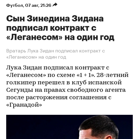
Футбол
⁠,
07 авг, 21:26
Сын Зинедина Зидана
подписал контракт с
«Леганесом» на один год
Вратарь Лука Зидан подписал контракт с
«Леганесом» на один год
Лука Зидан подписал контракт с
«Леганесом» по схеме «1 + 1». 28-летний
голкипер перешел в клуб испанской
Сегунды на правах свободного агента
после расторжения соглашения с
«Гранадой»