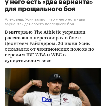
у него есть «два варианта»
для прощального боя
Александр Усик заявил, что у него есть «два
варианта» для своего последнего боя
В интервью The Athletic украинец
рассказал о переговорах о бое с
Деонтеем Уайлдером. 26 июня Усик
отказался от чемпионских поясов по
версиям IBF, WBA и WBC в
супертяжелом весе