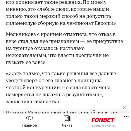
кто принимает такие решения. По моему
мнению, это слабые люди, которые нашли
только такой мерзкий способ не допустить
сильнейшую сборную на чемпионат Европы».
Мельникова с иронией отметила, что отказ в
визе стал для нее признанием — ее присутствие
на турнире оказалось настолько
нежелательным, что власти предпочли не
пускать ее вовсе.
«Жаль только, что такие решения все дальше
уводят спорт от его главного принципа —
честной конкуренции. Но сила спортсмена
измеряется не визами, а результатами», —
заключила гимнастка.
Помимо Мельниковой и Листуновой, визы не
получили Анна Калмыкова, Лейла Васильева,
Главное
Лента
Реклама, «Фонбет ТВ»
Алексей Усачев, Сергей Найдин, Евгений Кисель,