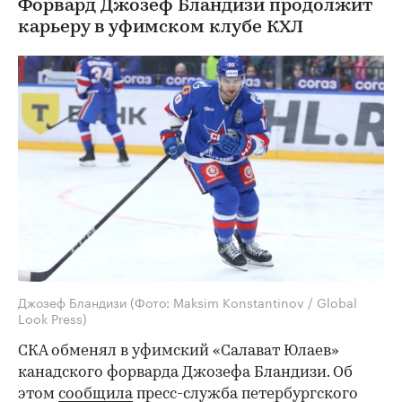
Форвард Джозеф Бландизи продолжит
карьеру в уфимском клубе КХЛ
Джозеф Бландизи
(Фото: Maksim Konstantinov / Global
Look Press)
СКА обменял в уфимский «Салават Юлаев»
канадского форварда Джозефа Бландизи. Об
этом
сообщила
пресс-служба петербургского