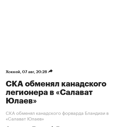
Хоккей
⁠,
07 авг, 20:28
СКА обменял канадского
легионера в «Салават
Юлаев»
СКА обменял канадского форварда Бландизи в
«Салават Юлаев»