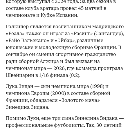
которую выступал с 2024 года. За два сезона в
составе клуба вратарь провел 45 матчей в
чемпионате и Кубке Испании.
Голкипер является воспитанником мадридского
«Реала», также он играл за «Расинг» (Сантандер),
«Райо Вальекано» и «Эйбар», различные
юношеские и молодежную сборные Франции. В
сентябре он
сменил
спортивное гражданство
ради сборной Алжира и был вызван на
чемпионат мира — 2026, где команда
проиграла
Швейцарии в 1/16 финала (0:2).
00:00
/
00:00
Лука Зидан — сын чемпиона мира (1998) и
чемпиона Европы (2000) в составе сборной
Франции, обладателя «Золотого мяча»
Зинедина Зидана.
Помимо Луки, еще три сына Зинедина Зидана —
профессиональные футболисты. Так, 30-летний