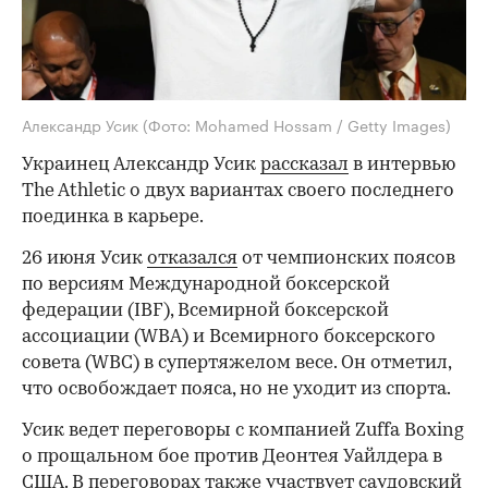
Александр Усик
(Фото: Mohamed Hossam / Getty Images)
Украинец Александр Усик
рассказал
в интервью
The Athletic о двух вариантах своего последнего
поединка в карьере.
26 июня Усик
отказался
от чемпионских поясов
по версиям Международной боксерской
федерации (IBF), Всемирной боксерской
ассоциации (WBA) и Всемирного боксерского
совета (WBC) в супертяжелом весе. Он отметил,
что освобождает пояса, но не уходит из спорта.
Усик ведет переговоры с компанией Zuffa Boxing
о прощальном бое против Деонтея Уайлдера в
США. В переговорах также участвует саудовский