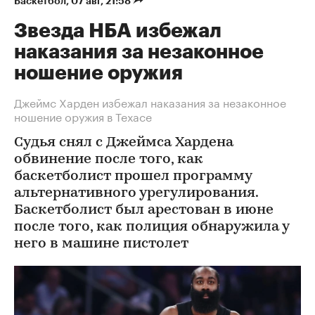
Баскетбол
⁠,
07 авг, 21:58
Звезда НБА избежал
наказания за незаконное
ношение оружия
Джеймс Харден избежал наказания за незаконное
ношение оружия в Техасе
Судья снял с Джеймса Хардена
обвинение после того, как
баскетболист прошел программу
альтернативного урегулирования.
Баскетболист был арестован в июне
после того, как полиция обнаружила у
него в машине пистолет