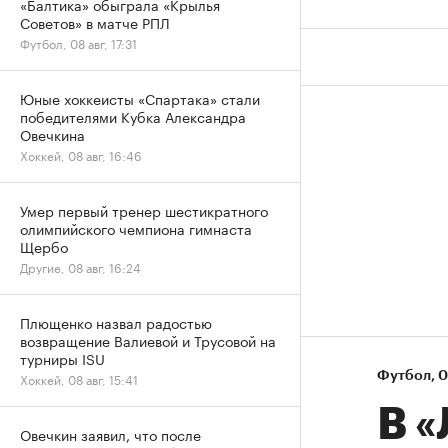
«Балтика» обыграла «Крылья
Советов» в матче РПЛ
Футбол, 08 авг, 17:31
Юные хоккеисты «Спартака» стали
победителями Кубка Александра
Овечкина
Хоккей, 08 авг, 16:46
Умер первый тренер шестикратного
олимпийского чемпиона гимнаста
Щербо
Другие, 08 авг, 16:24
Плющенко назвал радостью
возвращение Валиевой и Трусовой на
турниры ISU
Футбол
⁠,
0
Хоккей, 08 авг, 15:41
В 
Овечкин заявил, что после