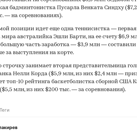
ая бадминтонистка Пусарла Венката Синдху ($7,2
с. — на соревнованиях).
мой позиции идет еще одна теннисистка — первая
 мира австралийка Эшли Барти, на ее счету $6,9 мл
большую часть заработка — $3,9 млн — составили
е за выступления на корте.
 строчку занимает вторая представительница го
нка Нелли Корда ($5,9 млн, из них $2,4 млн — приз
т топ-10 рейтинга баскетболистка сборной США 
($5,5 млн, из них $200 тыс. — за соревнования).
Теги
лакирев