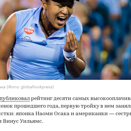
ака
(Фото: globallookpress)
публиковал
рейтинг десяти самых высокооплачи
енок прошедшего года, первую тройку в нем занял
стки: японка Наоми Осака и американки — сестр
и Винус Уильямс.