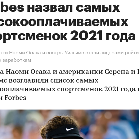
rbes назвал самых
сокооплачиваемых
ортсменок 2021 года
тки Наоми Осака и сестры Уильямс стали лидерами рейти
о заработкам
а Наоми Осака и американки Серена и 
мс возглавили список самых
ооплачиваемых спортсменок 2021 года 
и Forbes