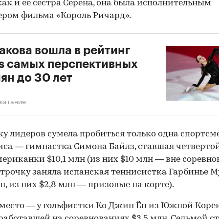
 как и ее сестра Серена, она была исполнительным
ром фильма «Король Ричард».
кова вошла в рейтинг
s самых перспективных
ян до 30 лет
катание
ку лидеров сумела пробиться только одна спортсм
иса — гимнастка Симона Байлз, ставшая четвертой
мериканки $10,1 млн (из них $10 млн — вне соревно
трочку заняла испанская теннисистка Гарбинье М
лн, из них $2,8 млн — призовые на корте).
место — у гольфистки Ко Джин Ён из Южной Кореи 
аработавшей на соревнованиях $3,5 млн. Седьмой с