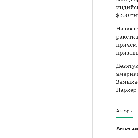
индийск
$200 ты
На вось
ракетка
причем 
призовы
Девятую
америка
Замыкае
Паркер 
Авторы
Антон Ба