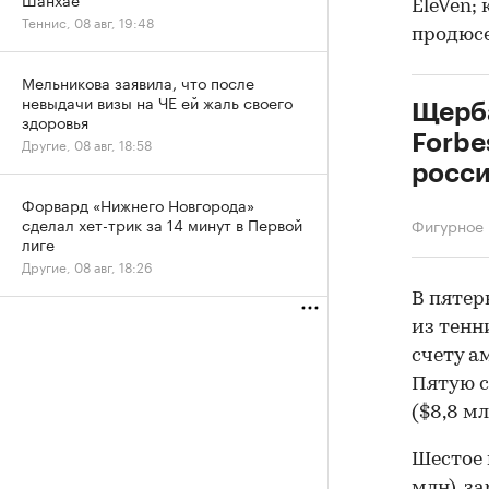
EleVen;
Теннис, 08 авг, 19:48
продюсе
Мельникова заявила, что после
невыдачи визы на ЧЕ ей жаль своего
Щерба
здоровья
Forbe
Другие, 08 авг, 18:58
росси
Форвард «Нижнего Новгорода»
сделал хет-трик за 14 минут в Первой
Фигурное 
лиге
Другие, 08 авг, 18:26
В пятер
из тенн
счету а
Пятую с
($8,8 м
Шестое 
млн), з