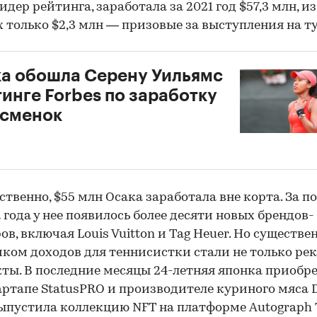
идер рейтинга, заработала за 2021 год $57,3 млн, из
 только $2,3 млн — призовые за выступления на т
а обошла Серену Уильямс
тинге Forbes по заработку
тсменок
ственно, $55 млн Осака заработала вне корта. За п
 года у нее появилось более десяти новых брендов-
ов, включая Louis Vuitton и Tag Heuer. Но существ
ком доходов для теннисистки стали не только ре
ты. В последние месяцы 24-летняя японка приобр
артапе StatusPRO и производителе куриного мяса 
выпустила коллекцию NFT на платформе Autograph