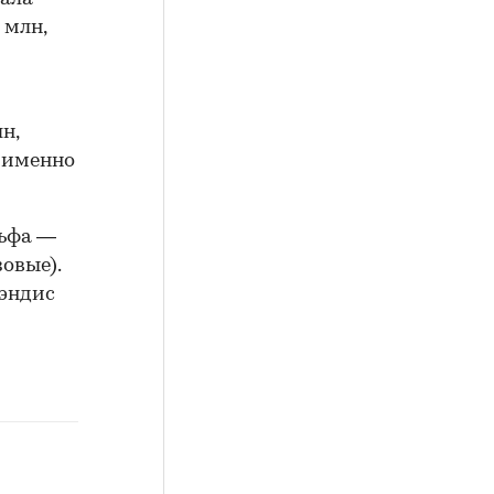
 млн,
н,
 именно
льфа —
овые).
Кэндис