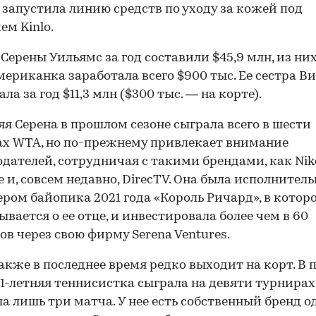
 запустила линию средств по уходу за кожей под
ем Kinlo.
Серены Уильямс за год составили $45,9 млн, из них
мериканка заработала всего $900 тыс. Ее сестра В
00:00
/
00:00
ла за год $11,3 млн ($300 тыс. — на корте).
яя Серена в прошлом сезоне сыграла всего в шести
х WTA, но по-прежнему привлекает внимание
дателей, сотрудничая с такими брендами, как Nik
e и, совсем недавно, DirecTV. Она была исполнител
ром байопика 2021 года «Король Ричард», в котор
ывается о ее отце, и инвестировала более чем в 60
ов через свою фирму Serena Ventures.
акже в последнее время редко выходит на корт. В
41-летняя теннисистка сыграла на девяти турнирах
а лишь три матча. У нее есть собственный бренд 