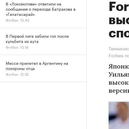
В «Локомотиве» ответили на
Fo
сообщения о переходе Батракова в
«Галатасарай»
вы
Футбол, 13:43
сп
В Первой лиге забили гол после
кульбита из аута
Футбол, 13:18
Теннисис
Forbes п
Месси прилетел в Аргентину на
Японк
похороны отца
Футбол, 12:32
Уилья
высок
верси