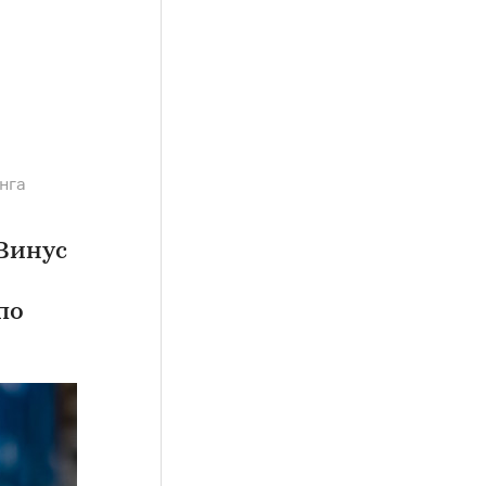
нга
Винус
по