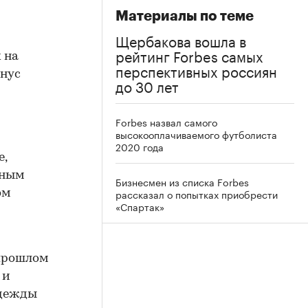
Материалы по теме
Щербакова вошла в
рейтинг Forbes самых
 на
перспективных россиян
инус
до 30 лет
Forbes назвал самого
высокооплачиваемого футболиста
2020 года
e,
ьным
Бизнесмен из списка Forbes
рассказал о попытках приобрести
ом
«Спартак»
 прошлом
 и
одежды