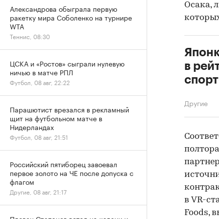
Осака, л
Александрова обыграла первую
ракетку мира Соболенко на турнире
которых
WTA
Теннис, 08:30
Японк
ЦСКА и «Ростов» сыграли нулевую
в рей
ничью в матче РПЛ
спор
Футбол, 08 авг, 22:22
Другие
Парашютист врезался в рекламный
щит на футбольном матче в
Нидерландах
Соответ
Футбол, 08 авг, 21:51
полтора
партнер
Российский пятиборец завоевал
первое золото на ЧЕ после допуска с
источни
флагом
контрак
Другие, 08 авг, 21:17
в VR-ст
Foods, 
Пловец Степанов встал на колени и