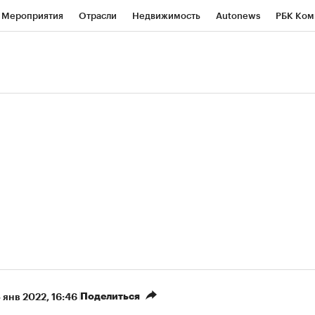
Мероприятия
Отрасли
Недвижимость
Autonews
РБК Ком
ние
РБК Курсы
РБК Life
Тренды
Визионеры
Национальн
б
Исследования
Кредитные рейтинги
Франшизы
Газета
роверка контрагентов
Политика
Экономика
Бизнес
Техно
(+86,07%)
(+31,26%)
 450
АФК «Система» ₽12
Купить
Ку
ПСБ к 29.07.27
прогноз БКС к 15.07.27
Поделиться
3 янв 2022, 16:46