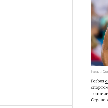
Наоми Ос
Forbes
о
спортсм
тенниси
Серена 