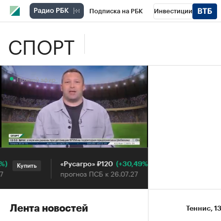
Подписка на РБК
Инвестиции
СПОРТ
Школа управления РБК
РБК Образова
РБК Бизнес-среда
Дискуссионный клу
Прямой эфир
Конференции СПб
Спецпроекты
П
Рынок наличной валюты
Прямой эфир
(+30,49%)
«Русагро» ₽120
Ozon ₽5
Купить
Купить
прогноз ПСБ к 26.07.27
прогноз 
Лента новостей
Теннис
⁠,
1