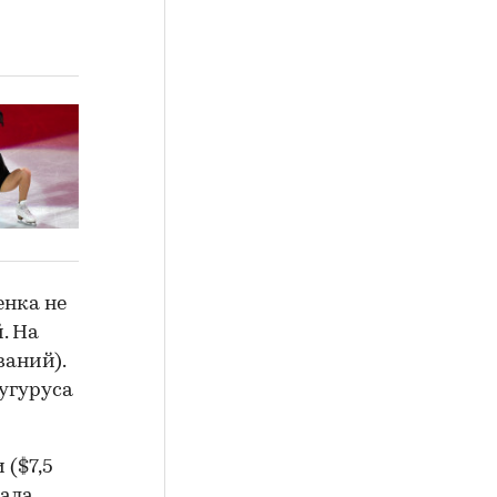
енка не
. На
ваний).
угуруса
($7,5
тала