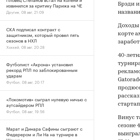
Брэди и
извинился за критику Парижа на ЧЕ
Другие, 08 авг, 21:09
названи
Доходы 
СКА подписал контракт с
корте а
защитником, который провел пять
сезонов в НХЛ
заработа
Хоккей, 08 авг, 20:28
40-летн
турнира
Футболист «Акрона» установил
рекорд РПЛ по заблокированным
рекламо
ударам
Gatorad
Футбол, 08 авг, 20:17
продюсе
рассказ
«Локомотив» сыграл нулевую ничью с
стартап
аутсайдером РПЛ
Футбол, 08 авг, 19:56
Винус т
сезоне 
Марат и Динара Сафины сыграют с
Федерером и Ли На на турнире в
выиграл
Шанхае