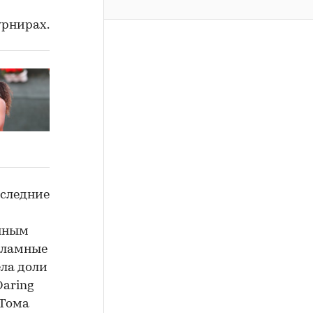
урнирах.
оследние
енным
кламные
ела доли
Daring
 Тома