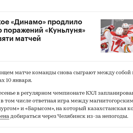
ое «Динамо» продлило
 поражений «Куньлуня»
вяти матчей
ющем матче команды снова сыграют между собой 
 10 января.
есенье в регулярном чемпионате КХЛ запланирова
00:00
/
00:00
 в том числе ответная игра между магнитогорски
ургом» и «Барысом», на который казахстанская к
ена
добираться через Челябинск из-за непогоды.