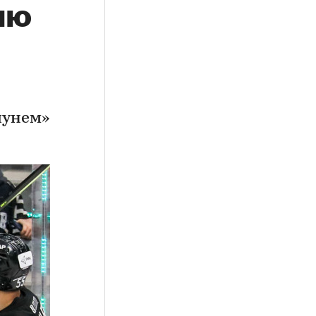
ию
лунем»