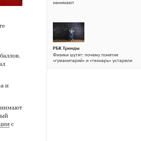
нанимают
те
РБК Тренды
Физики шутят: почему понятия
баллов.
«гуманитарий» и «технарь» устарели
ал
а и
ринимают
ный
кции
с