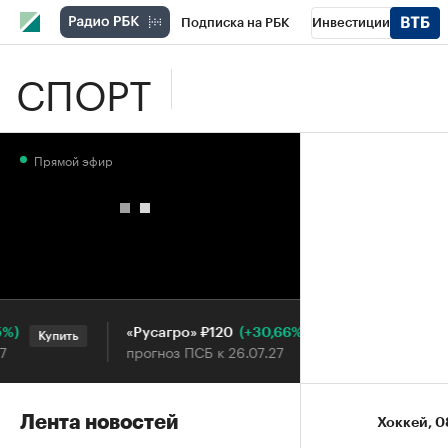
Подписка на РБК
Инвестиции
СПОРТ
Школа управления РБК
РБК Образова
РБК Бизнес-среда
Дискуссионный клу
Прямой эфир
Конференции СПб
Спецпроекты
П
Рынок наличной валюты
(+30,66%)
«Русагро» ₽120
Ozon ₽5
Купить
Купить
прогноз ПСБ к 26.07.27
прогноз 
Лента новостей
Хоккей
⁠,
0