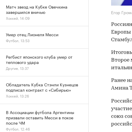
Матч звезд на Кубке Овечкина
завершился вничью
Егор Гро
Хоккей, 14:09
Россиян
Европы 
Умер отец Лионеля Месси
Стамбул
Футбол, 13:53
Итоговы
Регбист японского клуба умер от
Второе 
теплового удара
итальян
Другие, 13:37
Ранее н
Обладатель Кубка Стэнли Кузнецов
Амина 
подписал контракт с «Сибирью»
Хоккей, 13:26
Российс
участие
В Ассоциации футбола Аргентины
союз со
призвали оставить Месси в покое
после ЧМ
российс
Футбол, 12:46