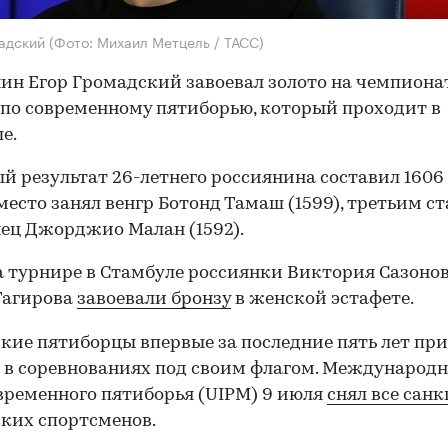
мадский
(Фото: Михаил Метцель / ТАСС)
ин Егор Громадский завоевал золото на чемпиона
по современному пятиборью, который проходит в
е.
й результат 26-летнего россиянина составил 1606 
место занял венгр Ботонд Тамаш (1599), третьим ст
ец Джорджио Малан (1592).
а турнире в Стамбуле россиянки Виктория Сазонов
Тагирова
завоевали бронзу
в женской эстафете.
кие пятиборцы впервые за последние пять лет п
 в соревнованиях под своим флагом. Международ
временного пятиборья (UIPM) 9 июля
снял все сан
ких спортсменов.