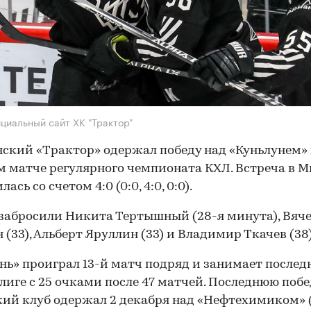
циальный сайт ХК "Трактор"
ский «Трактор» одержал победу над «Куньлунем» 
м матче регулярного чемпионата КХЛ. Встреча в 
ась со счетом 4:0 (0:0, 4:0, 0:0).
абросили Никита Тертышный (28-я минута), Вяч
 (33), Альберт Яруллин (33) и Владимир Ткачев (38)
нь» проиграл 13-й матч подряд и занимает послед
 лиге с 25 очками после 47 матчей. Последнюю побе
ий клуб одержал 2 декабря над «Нефтехимиком» (2