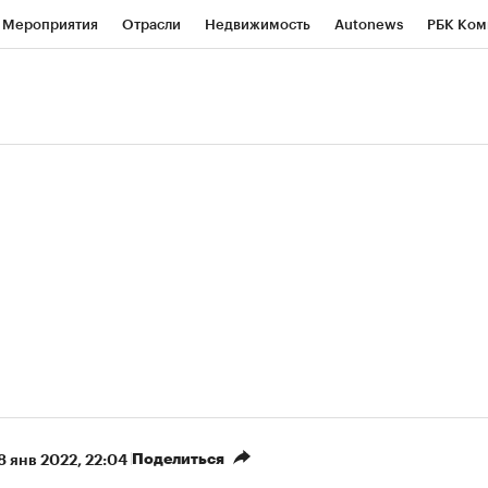
Мероприятия
Отрасли
Недвижимость
Autonews
РБК Ком
ние
РБК Курсы
РБК Life
Тренды
Визионеры
Национальн
б
Исследования
Кредитные рейтинги
Франшизы
Газета
роверка контрагентов
Политика
Экономика
Бизнес
Техно
(+87,06%)
(+31,87%)
 450
АФК «Система» ₽12
Купить
Ку
ПСБ к 29.07.27
прогноз БКС к 15.07.27
Поделиться
8 янв 2022, 22:04