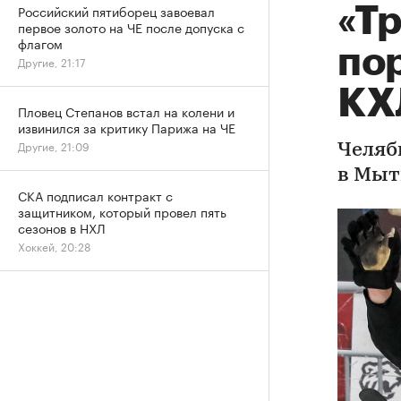
Российский пятиборец завоевал
«Т
первое золото на ЧЕ после допуска с
флагом
по
Другие, 21:17
КХ
Пловец Степанов встал на колени и
извинился за критику Парижа на ЧЕ
Другие, 21:09
Челяб
в Мыт
СКА подписал контракт с
защитником, который провел пять
сезонов в НХЛ
Хоккей, 20:28