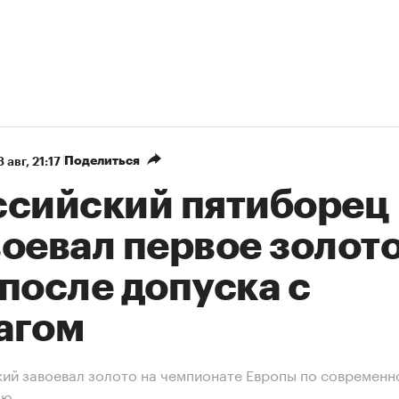
Поделиться
 авг, 21:17
ссийский пятиборец
оевал первое золото
после допуска с
агом
ий завоевал золото на чемпионате Европы по современн
ью