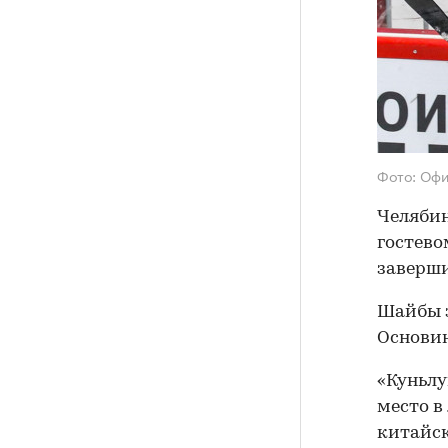
Фото: Офи
Челябин
гостево
завершил
Шайбы з
Основин
«Куньлу
место в
китайск