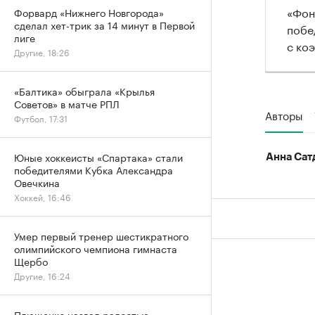
«Фон
Форвард «Нижнего Новгорода»
сделал хет-трик за 14 минут в Первой
побе
лиге
с ко
Другие, 18:26
«Балтика» обыграла «Крылья
Советов» в матче РПЛ
Авторы
Футбол, 17:31
Юные хоккеисты «Спартака» стали
Анна Сат
победителями Кубка Александра
Овечкина
Хоккей, 16:46
Умер первый тренер шестикратного
олимпийского чемпиона гимнаста
Щербо
Другие, 16:24
Плющенко назвал радостью