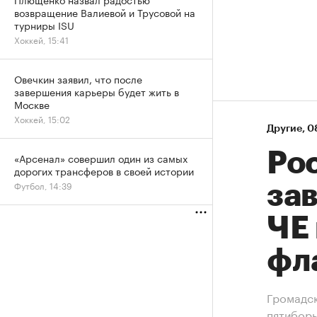
возвращение Валиевой и Трусовой на
турниры ISU
Хоккей, 15:41
Овечкин заявил, что после
завершения карьеры будет жить в
Москве
Хоккей, 15:02
Другие
⁠,
08
Ро
«Арсенал» совершил один из самых
дорогих трансферов в своей истории
Футбол, 14:39
зав
ЧЕ 
фл
Громадск
пятибор