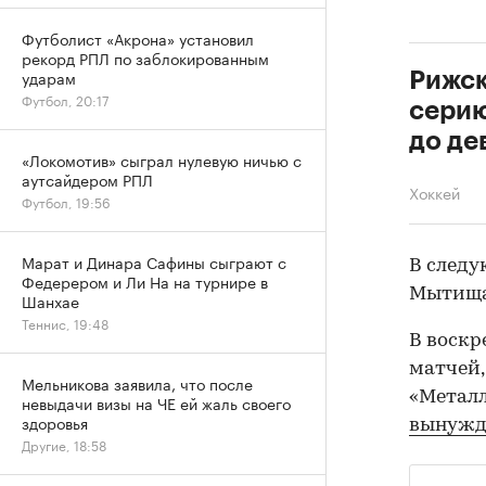
Футболист «Акрона» установил
рекорд РПЛ по заблокированным
ударам
Рижск
Футбол, 20:17
серию
до де
«Локомотив» сыграл нулевую ничью с
аутсайдером РПЛ
Хоккей
Футбол, 19:56
Марат и Динара Сафины сыграют с
В следу
Федерером и Ли На на турнире в
Мытищах
Шанхае
Теннис, 19:48
В воскр
матчей,
Мельникова заявила, что после
«Металл
невыдачи визы на ЧЕ ей жаль своего
здоровья
вынужд
Другие, 18:58