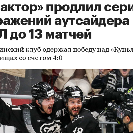
рактор» продлил сер
ражений аутсайдера
Л до 13 матчей
инский клуб одержал победу над «Кунь
ищах со счетом 4:0