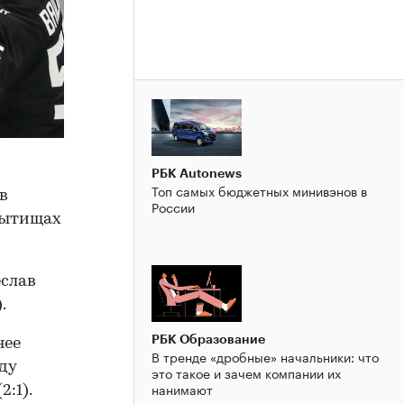
РБК Autonews
Топ самых бюджетных минивэнов в
в
России
Мытищах
еслав
.
РБК Образование
нее
В тренде «дробные» начальники: что
ду
это такое и зачем компании их
нанимают
:1).