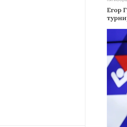
Егор 
турни