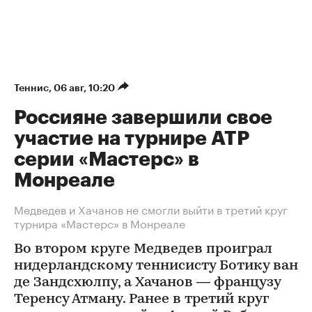
Теннис
⁠,
06 авг, 10:20
Россияне завершили свое
участие на турнире ATP
серии «Мастерс» в
Монреале
Медведев и Хачанов не смогли выйти в третий круг
турнира «Мастерс» в Монреале
Во втором круге Медведев проиграл
нидерландскому теннисисту Ботику ван
де Зандсхюлпу, а Хачанов — французу
Теренсу Атману. Ранее в третий круг