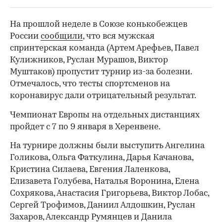
На прошлой неделе в Союзе конькобежцев
России
сообщили
, что вся мужская
спринтерская команда (Артем Арефьев, Павел
Кулижников, Руслан Мурашов, Виктор
Муштаков) пропустит турнир из-за болезни.
Отмечалось, что тесты спортсменов на
коронавирус дали отрицательный результат.
Чемпионат Европы на отдельных дистанциях
пройдет с 7 по 9 января в Херенвене.
На турнире должны были выступить Ангелина
Голикова, Ольга Фаткулина, Дарья Качанова,
Кристина Силаева, Евгения Лаленкова,
Елизавета Голубева, Наталья Воронина, Елена
Сохрякова, Анастасия Григорьева, Виктор Лобас,
Сергей Трофимов, Даниил Алдошкин, Руслан
00:00
/
00:00
Захаров, Александр Румянцев и Данила