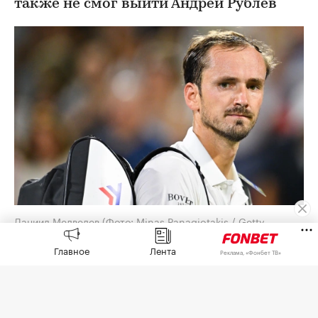
также не смог выйти Андрей Рублев
Даниил Медведев
(Фото: Minas Panagiotakis / Getty
Images)
Главное
Лента
Реклама, «Фонбет ТВ»
Российские теннисисты Даниил Медведев и
Карен Хачанов не смогли выйти в третий круг
одиночного разряда турнира ATP серии
«Мастерс» в Монреале.