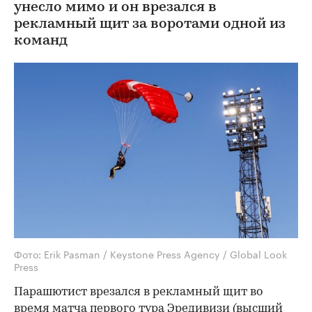
унесло мимо и он врезался в
рекламный щит за воротами одной из
команд
Фото: Erik Pasman / Keystone Press Agency / Global Look
Press
Парашютист врезался в рекламный щит во
время матча первого тура Эредивизи (высший