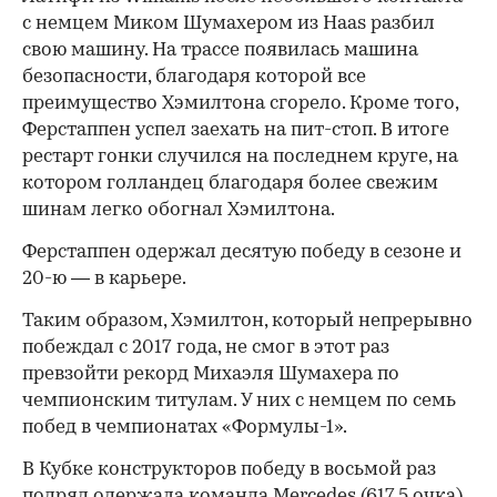
с немцем Миком Шумахером из Haas разбил
свою машину. На трассе появилась машина
безопасности, благодаря которой все
преимущество Хэмилтона сгорело. Кроме того,
Ферстаппен успел заехать на пит-стоп. В итоге
00:00
/
00:00
рестарт гонки случился на последнем круге, на
котором голландец благодаря более свежим
шинам легко обогнал Хэмилтона.
Ферстаппен одержал десятую победу в сезоне и
20-ю — в карьере.
Таким образом, Хэмилтон, который непрерывно
побеждал с 2017 года, не смог в этот раз
превзойти рекорд Михаэля Шумахера по
чемпионским титулам. У них с немцем по семь
побед в чемпионатах «Формулы-1».
В Кубке конструкторов победу в восьмой раз
подряд одержала команда Mercedes (617,5 очка).