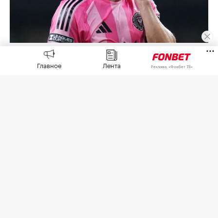
Лионель Месси
(Фото: Rich Storry / Getty Images)
Главное
Лента
Реклама, «Фонбет ТВ»
Капитан сборной Аргентины Лионель Месси
намерен обратиться в суд после церемонии
прощания со своим отцом Хорхе Месси. Об этом
сообщил аргентинский журналист Фран
Касаретто в соцсети X.
«Месси подтвердил, что предпримет
юридические действия против аргентинских
СМИ, которые нарушили неприкосновенность
частной жизни семьи во время прощания с
Хорхе Месси», — написал Касаретто.
Хорхе Месси
скончался
8 августа в возрасте 68
лет в больнице Росарио после продолжительной