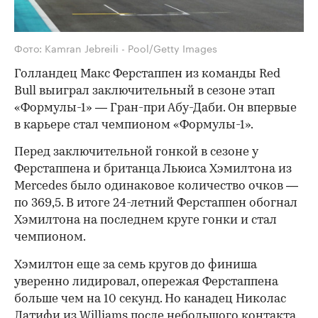
Фото: Kamran Jebreili - Pool/Getty Images
Голландец Макс Ферстаппен из команды Red
Bull выиграл заключительный в сезоне этап
«Формулы-1» — Гран-при Абу-Даби. Он впервые
в карьере стал чемпионом «Формулы-1».
Перед заключительной гонкой в сезоне у
Ферстаппена и британца Льюиса Хэмилтона из
Mercedes было одинаковое количество очков —
по 369,5. В итоге 24-летний Ферстаппен обогнал
Хэмилтона на последнем круге гонки и стал
чемпионом.
Хэмилтон еще за семь кругов до финиша
уверенно лидировал, опережая Ферстаппена
больше чем на 10 секунд. Но канадец Николас
Латифи из Williams после небольшого контакта