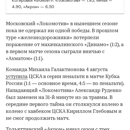
4.90, «Акрон» — 6.50
Московский «Локомотив» в нынешнем сезоне
пока не одержал ни одной победы. В прошлом
туре «железнодорожники» потерпели
поражение от махачкалинского «Динамо» (1:2), а
00:00
/
00:00
в первом матче сезона сыграли вничью с
«Ахматом» (1:1).
Команда Михаила Галактионова 4 августа
уступила
ЦСКА в серии пенальти в матче Кубка
России (1:1 — основное время, 4:5 — по пенальти).
Нападающий «Локомотива» Александр Руденко
был заменен на 31‑й минуте из-за травмы. В
середине первого тайма он столкнулся колено в
колено с хавбеком ЦСКА Кириллом Глебовым и
не смог продолжить матч.
Тольяттинский «Акрон» начал сезон с трех