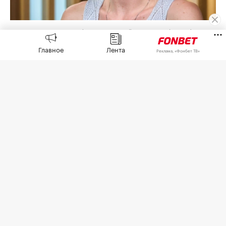
Светлана Ромашина
(Фото: Евгений Мессман / ТАСС)
Главное
Лента
Главный тренер сборной России по
Реклама, «Фонбет ТВ»
синхронному плаванию Светлана Ромашина
заявила, что на чемпионате Европы в Париже
испанских синхронисток оценивали выше
россиянок.
Сборная России заняла второе место в медальном
зачете в синхронном плавании на ЧЕ. В активе
россиян семь медалей — три золотые, одна
серебряная и три бронзовые. Россияне выиграли
акробатическую программу, а также групповые
произвольную и техническую программы.
Российские спортсмены выступали на чемпионате
Европы в нейтральном статусе и приняли участие в
континентальном первенстве впервые с 2021 года.