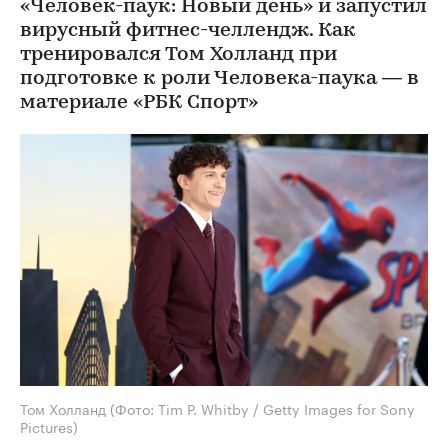
«Человек-паук: Новый день» и запустил
вирусный фитнес-челлендж. Как
тренировался Том Холланд при
подготовке к роли Человека-паука — в
материале «РБК Спорт»
Том Холланд
(Фото: Tim P. Whitby / Getty Images for Sony
Pictures)