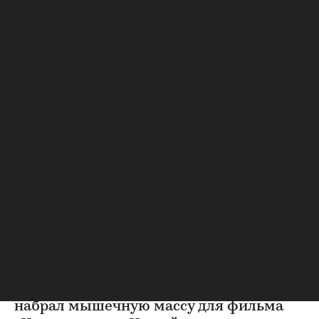
Другие
⁠,
08 авг, 09:49
Как Том Холланд готовился
к фильму о Человеке-пауке
и запустил челлендж
Актер Том Холланд раскрыл секрет, как
набрал мышечную массу для фильма