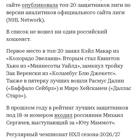
сайте
опубликовала
топ-20 защитников лиги по
версии аналитиков официального сайта лиги
(NHL Network).
В список не вошел ни один российский
хоккеист.
Первое место в топ-20 занял Кэйл Макар из
«Колорадо Эвеланш». Вторым стал Квинтон
Хьюз из «Миннесоты Уайлд», замкнул тройку
Зак Веренски из «Коламбус Блю Джекетс».
Также в пятерку лучших вошли Расмус Далин
(«Баффало Сейбрз») и Миро Хейсканен («Даллас
Старз»).
В прошлом году в рейтинг лучших защитников
под 18-м номером
входил
россиянин Михаил
Сергачев, выступающий за «Юту Маммот».
Регулярный чемпионат НХЛ сезона-2026/27