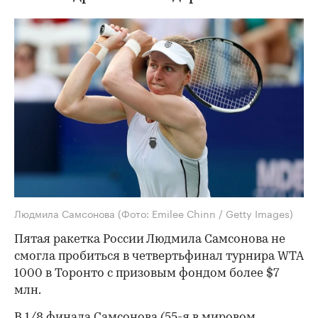
Людмила Самсонова
(Фото: Emilee Chinn / Getty Images)
Пятая ракетка России Людмила Самсонова не
смогла пробиться в четвертьфинал турнира WTA
1000 в Торонто с призовым фондом более $7
млн.
В 1/8 финала Самсонова (55-я в мировом