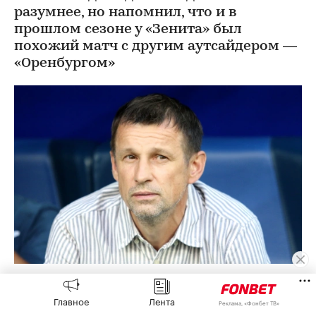
разумнее, но напомнил, что и в
прошлом сезоне у «Зенита» был
похожий матч с другим аутсайдером —
«Оренбургом»
Сергей Семак
(Фото: Maksim Konstantinov / Global Look
Press)
Главное
Лента
Реклама, «Фонбет ТВ»