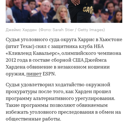
Джеймс Харден
(Фото: Sarah Stier / Getty Images)
Судья уголовного суда округа Харрис в Хьюстоне
(штат Техас) снял с защитника клуба НБА
«Кливленд Кавальерс», олимпийского чемпиона
2012 года в составе сборной США Джеймса
Хардена обвинение в незаконном ношении
оружия,
пишет
ESPN.
Судья удовлетворил ходатайство окружной
прокуратуры после того, как Харден прошел
программу альтернативного урегулирования.
Такие программы позволяют обвиняемым
избежать уголовного преследования в обмен на
общественные работы.