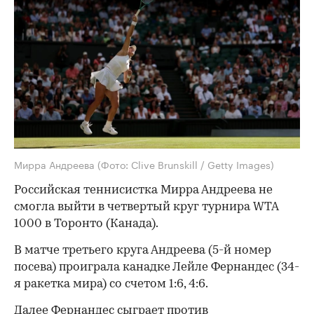
Мирра Андреева
(Фото: Clive Brunskill / Getty Images)
Российская теннисистка Мирра Андреева не
смогла выйти в четвертый круг турнира WTA
1000 в Торонто (Канада).
В матче третьего круга Андреева (5-й номер
посева) проиграла канадке Лейле Фернандес (34-
я ракетка мира) со счетом 1:6, 4:6.
Далее Фернандес сыграет против