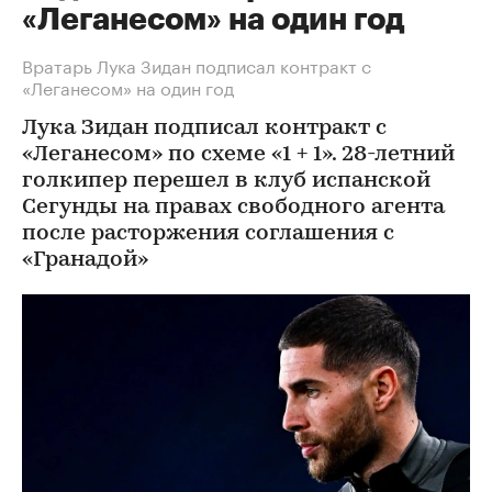
«Леганесом» на один год
Вратарь Лука Зидан подписал контракт с
«Леганесом» на один год
Лука Зидан подписал контракт с
«Леганесом» по схеме «1 + 1». 28-летний
голкипер перешел в клуб испанской
Сегунды на правах свободного агента
после расторжения соглашения с
«Гранадой»