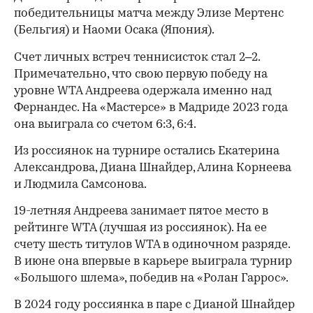
победительницы матча между Элизе Мертенс
(Бельгия) и Наоми Осака (Япония).
Счет личных встреч теннисисток стал 2–2.
Примечательно, что свою первую победу на
уровне WTA Андреева одержала именно над
Фернандес. На «Мастерсе» в Мадриде 2023 года
она выиграла со счетом 6:3, 6:4.
Из россиянок на турнире остались Екатерина
Александрова, Диана Шнайдер, Алина Корнеева
и Людмила Самсонова.
00:00
/
00:00
19-летняя Андреева занимает пятое место в
рейтинге WTA (лучшая из россиянок). На ее
счету шесть титулов WTA в одиночном разряде.
В июне она впервые в карьере выиграла турнир
«Большого шлема», победив на «Ролан Гаррос».
В 2024 году россиянка в паре с Дианой Шнайдер