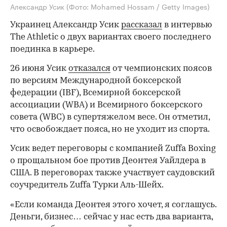
Александр Усик
(Фото: Mohamed Hossam / Getty Images)
Украинец Александр Усик
рассказал
в интервью
The Athletic о двух вариантах своего последнего
поединка в карьере.
26 июня Усик
отказался
от чемпионских поясов
по версиям Международной боксерской
федерации (IBF), Всемирной боксерской
ассоциации (WBA) и Всемирного боксерского
совета (WBC) в супертяжелом весе. Он отметил,
что освобождает пояса, но не уходит из спорта.
Усик ведет переговоры с компанией Zuffa Boxing
о прощальном бое против Деонтея Уайлдера в
США. В переговорах также участвует саудовский
соучредитель Zuffa Турки Аль-Шейх.
«Если команда Деонтея этого хочет, я соглашусь.
Деньги, бизнес… сейчас у нас есть два варианта,