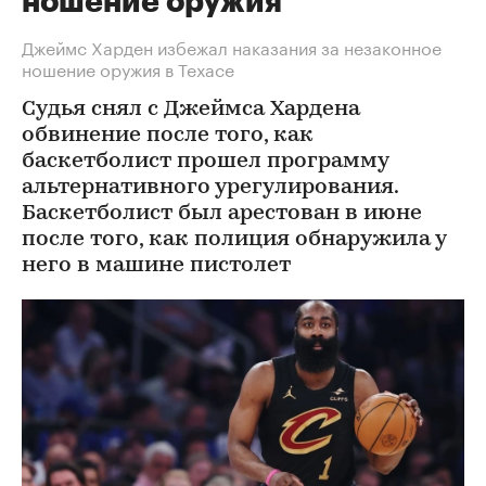
ношение оружия
Джеймс Харден избежал наказания за незаконное
ношение оружия в Техасе
Судья снял с Джеймса Хардена
обвинение после того, как
баскетболист прошел программу
альтернативного урегулирования.
Баскетболист был арестован в июне
после того, как полиция обнаружила у
него в машине пистолет