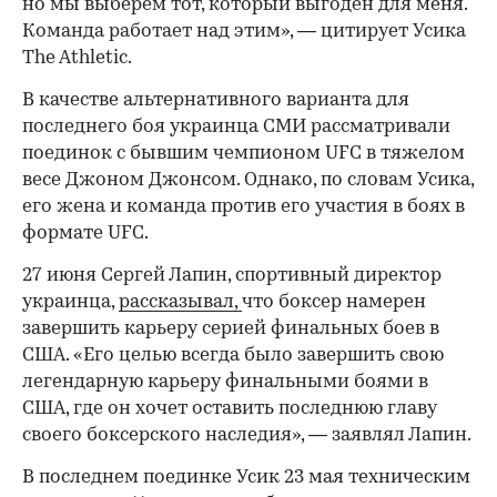
но мы выберем тот, который выгоден для меня.
Команда работает над этим», — цитирует Усика
The Athletic.
В качестве альтернативного варианта для
последнего боя украинца СМИ рассматривали
поединок с бывшим чемпионом UFC в тяжелом
00:00
/
00:00
весе Джоном Джонсом. Однако, по словам Усика,
его жена и команда против его участия в боях в
формате UFC.
27 июня Сергей Лапин, спортивный директор
украинца,
рассказывал,
что боксер намерен
завершить карьеру серией финальных боев в
США. «Его целью всегда было завершить свою
легендарную карьеру финальными боями в
США, где он хочет оставить последнюю главу
своего боксерского наследия», — заявлял Лапин.
В последнем поединке Усик 23 мая техническим