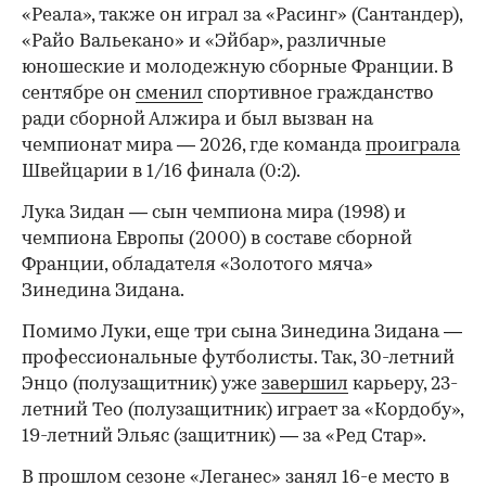
«Реала», также он играл за «Расинг» (Сантандер),
«Райо Вальекано» и «Эйбар», различные
юношеские и молодежную сборные Франции. В
сентябре он
сменил
спортивное гражданство
ради сборной Алжира и был вызван на
чемпионат мира — 2026, где команда
проиграла
Швейцарии в 1/16 финала (0:2).
00:00
/
00:00
Лука Зидан — сын чемпиона мира (1998) и
чемпиона Европы (2000) в составе сборной
Франции, обладателя «Золотого мяча»
Зинедина Зидана.
Помимо Луки, еще три сына Зинедина Зидана —
профессиональные футболисты. Так, 30-летний
Энцо (полузащитник) уже
завершил
карьеру, 23-
летний Тео (полузащитник) играет за «Кордобу»,
19-летний Эльяс (защитник) — за «Ред Стар».
В прошлом сезоне «Леганес» занял 16-е место в