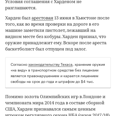
Условия соглашения с Харденом не
разглашаются.
Харден был
арестован
13 июня в Хьюстоне после
того, как во время проверки на дороге в его
машине заметили пистолет, лежавший на
видном месте без кобуры. Харден признал, что
оружие принадлежит ему. Вскоре после ареста
баскетболист был отпущен под залог.
Согласно
законодательству Техаса
, хранение оружия
00:00
/
00:00
«на виду» в транспортном средстве без лицензии
является правонарушением и карается лишением
свободы на срок до года и штрафом до $4 тыс.
Помимо золота Олимпийских игр в Лондоне и
чемпионата мира 2014 года в составе сборной
США, Харден признавался самым ценным
игроком регулярного сезона НБА (сезон 2017/18)