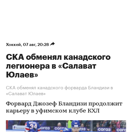
Хоккей
⁠,
07 авг, 20:28
СКА обменял канадского
легионера в «Салават
Юлаев»
СКА обменял канадского форварда Бландизи в
«Салават Юлаев»
Форвард Джозеф Бландизи продолжит
карьеру в уфимском клубе КХЛ