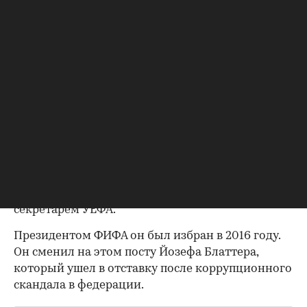
соответствующими действительности». «Ни
один сотрудник в УЕФА или ФИФА никогда не
подавал жалоб на поведение господина
Инфантино, потому что не было ни одного
инцидента с его участием», — цитирует The
Telegraph представителя ФИФА.
Инфантино в 2000 году перешел на работу
УЕФА. Сначала он работал в юридическом
отделе, в 2004 году возглавил департамент по
правовым вопросам и лицензированию клубов.
В 2007 году стал заместителем генерального
секретаря, а в 2009-м — генеральным
секретарем УЕФА.
Президентом ФИФА он был избран в 2016 году.
Он сменил на этом посту Йозефа Блаттера,
который ушел в отставку после коррупционного
скандала в федерации.