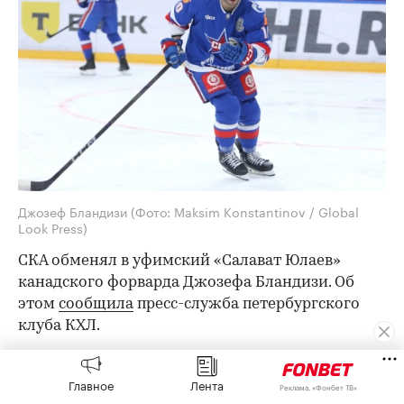
Джозеф Бландизи
(Фото: Maksim Konstantinov / Global
Look Press)
СКА обменял в уфимский «Салават Юлаев»
канадского форварда Джозефа Бландизи. Об
этом
сообщила
пресс-служба петербургского
клуба КХЛ.
Взамен СКА получил спортивные права на
вратаря Даниила Тарасова, который сейчас
Главное
Лента
Реклама, «Фонбет ТВ»
выступает в НХЛ за «Детройт Ред Уингз».