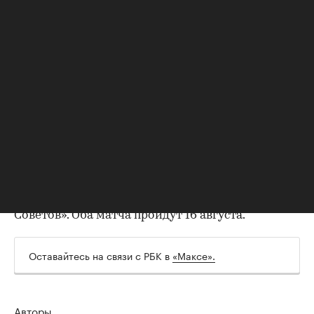
Перед этой встречей команда Сандро Шварца
шла на 13-м месте — после ничьей с «Крыльями
Советов» (0:0) и проигрыша «Балтике» (1:2).
Теперь «Динамо» поднялось на восьмую строчку
У махачкалинского клуба первое поражение
после побед над «Факелом» (2:1) и
«Локомотивом» (2:1) и пятое место.
00:00
/
00:00
В четвертом туре московская команда сыграет в
Санкт-Петербурге с «Зенитом», а дагестанский
клуб встретится в Самаре с «Крыльями
Советов». Оба матча пройдут 16 августа.
Оставайтесь на связи с РБК в
«Максе».
Авторы