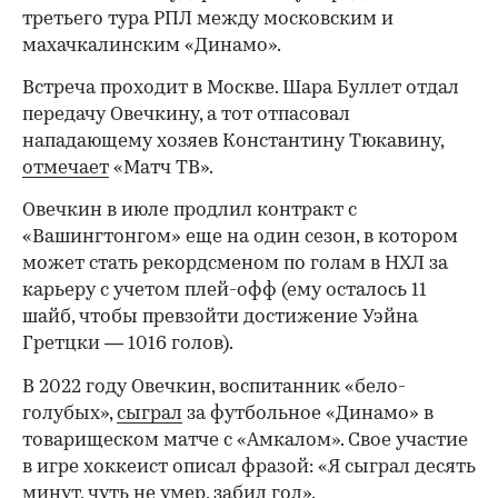
третьего тура РПЛ между московским и
махачкалинским «Динамо».
Встреча проходит в Москве. Шара Буллет отдал
передачу Овечкину, а тот отпасовал
нападающему хозяев Константину Тюкавину,
отмечает
«Матч ТВ».
Овечкин в июле продлил контракт с
«Вашингтонгом» еще на один сезон, в котором
может стать рекордсменом по голам в НХЛ за
карьеру с учетом плей-офф (ему осталось 11
шайб, чтобы превзойти достижение Уэйна
Гретцки — 1016 голов).
В 2022 году Овечкин, воспитанник «бело-
голубых»,
сыграл
за футбольное «Динамо» в
товарищеском матче с «Амкалом». Свое участие
в игре хоккеист описал фразой: «Я сыграл десять
минут, чуть не умер, забил гол».