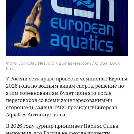
Фото: Jon Olav Nesvold / Zumapress.com / Global Look
Press
У России есть право провести чемпионат Европы
2028 года по водным видам спорта, решение по
этим соревнованиям будет принято после
переговоров со всеми заинтересованными
сторонами, заявил
ТАСС
президент European
Aquatics Антониу Силва.
В 2026 году турнир принимает Париж. Силва
напомнил, что Россия не смогла провести