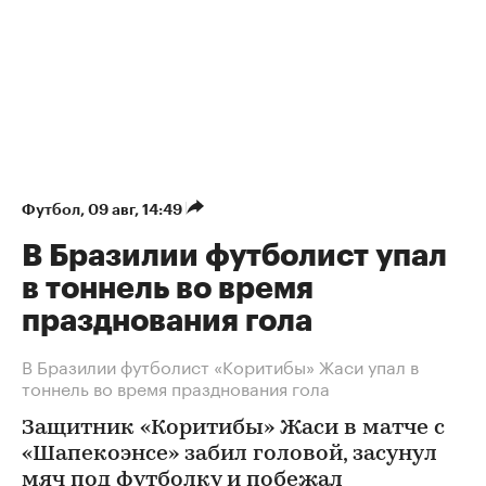
Футбол
⁠,
09 авг, 14:49
В Бразилии футболист упал
в тоннель во время
празднования гола
В Бразилии футболист «Коритибы» Жаси упал в
тоннель во время празднования гола
Защитник «Коритибы» Жаси в матче с
«Шапекоэнсе» забил головой, засунул
мяч под футболку и побежал