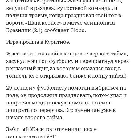
Защитник «Коритибы» Жаси упал в тоннель,
ведущий в раздевалку гостевой команды, и
получил травму, когда праздновал свой гол в
ворота «Шапекоэнсе» в матче чемпионата
Бразилии (2:1),
сообщает
Globo.
Игра прошла в Куритибе.
Жаси забил головой в концовке первого тайма,
засунул мяч под футболку и перепрыгнул через
рекламный щит, за которым оказался вход в
тоннель (его открывают ближе к концу тайма).
29-летнему футболисту помогли выбраться на
поле, он продолжил праздновать, потом упал и
попросил медицинскую помощь, но смог
доиграть до перерыва. Его заменили уже в
начале второго тайма.
Забитый Жаси гол отменили после
вмешательства VAR.