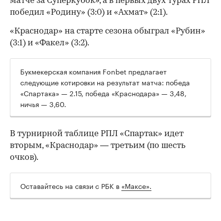
матче за Суперкубок», а в первых двух турах РПЛ
победил «Родину» (3:0) и «Ахмат» (2:1).
«Краснодар» на старте сезона обыграл «Рубин»
(3:1) и «Факел» (3:2).
Букмекерская компания Fonbet предлагает
следующие котировки на результат матча: победа
00:00
/
00:00
«Спартака» — 2.15, победа «Краснодара» — 3,48,
ничья — 3,60.
В турнирной таблице РПЛ «Спартак» идет
вторым, «Краснодар» — третьим (по шесть
очков).
Оставайтесь на связи с РБК в
«Максе».