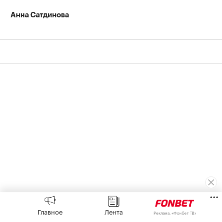
Анна Сатдинова
Футбол
⁠,
09 авг, 13:43
Главное
Лента
Реклама, «Фонбет ТВ»