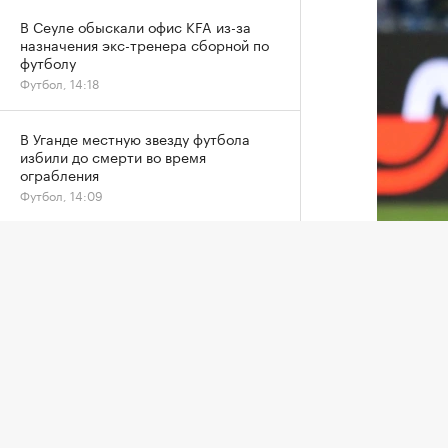
В Сеуле обыскали офис KFA из-за
назначения экс-тренера сборной по
футболу
Футбол, 14:18
В Уганде местную звезду футбола
избили до смерти во время
ограбления
Футбол, 14:09
FIVB не накажет Россию за отказ
Эгаш Кас
ехать на чемпионат мира в Польшу
Другие, 13:14
Контрол
союза (
Медведев назвал проигранный матч в
полузащ
Монреале «одним из худших в жизни»
решени
Теннис, 12:57
Касинту
Фабио Каннаваро заявил, что в
получил