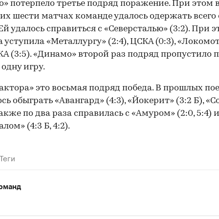
» потерпело третье подряд поражение. При этом 
00:00
/
00:00
их шести матчах команде удалось одержать всего
 Ей удалось справиться с «Северсталью» (3:2). При 
 уступила «Металлургу» (2:4), ЦСКА (0:3), «Локомо
 СКА (3:5). «Динамо» второй раз подряд пропустило 
 одну игру.
актора» это восьмая подряд победа. В прошлых по
сь обыграть «Авангард» (4:3), «Йокерит» (3:2 Б), «С
 также по два раза справилась с «Амуром» (2:0, 5:4) 
ом» (4:3 Б, 4:2).
Теги
рманд