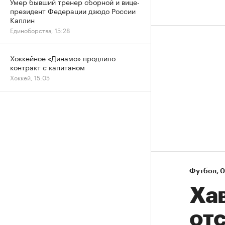
Умер бывший тренер сборной и вице-
президент Федерации дзюдо России
Каплин
Единоборства, 15:28
Хоккейное «Динамо» продлило
контракт с капитаном
Хоккей, 15:05
Футбол
⁠,
0
Ха
отс