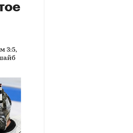
тое
 3:5,
 шайб