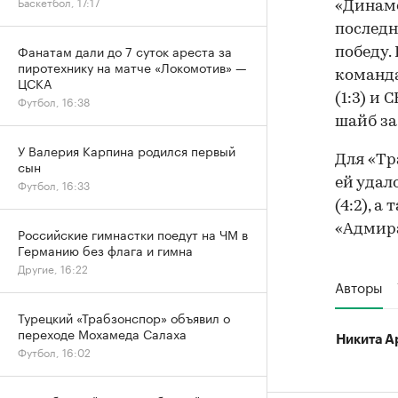
Баскетбол, 17:17
«Динамо
последн
Фанатам дали до 7 суток ареста за
победу.
пиротехнику на матче «Локомотив» —
команда
ЦСКА
(1:3) и
Футбол, 16:38
шайб за
У Валерия Карпина родился первый
Для «Тр
сын
ей удало
Футбол, 16:33
(4:2), а
«Адмирал
Российские гимнастки поедут на ЧМ в
Германию без флага и гимна
Другие, 16:22
Авторы
Турецкий «Трабзонспор» объявил о
переходе Мохамеда Салаха
Никита А
Футбол, 16:02