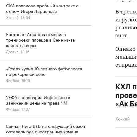
СКА подписал пробный контракт с
сыном Игоря Ларионова
В треть
Хоккей, 18:34
игру, к
реализо
European Aquatics отменила
счет.
тренировки пловцов в Сене из-за
качества воды
Однако 
Другие, 18:16
меньшин
отправи
«Реал» купил 19-летнего футболиста
по рекордной цене
Футбол, 18:15
КХЛ п
прове
УЕФА заподозрил Инфантино в
занижении цены на права ЧМ
«Ак Б
Футбол, 17:37
Хоккей
Единая Лига ВТБ на следующий сезон
осталась без иностранных команд