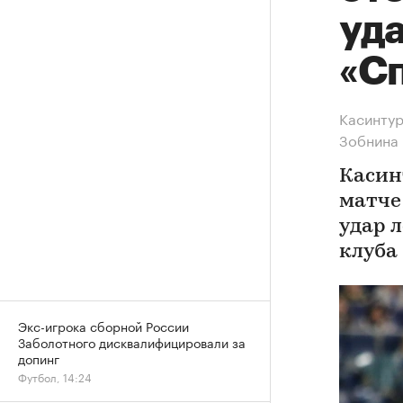
уда
«С
Касинтур
Зобнина
Касин
матче 
удар 
клуба
Экс-игрока сборной России
Заболотного дисквалифицировали за
допинг
Футбол, 14:24