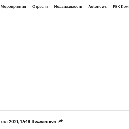
Мероприятия
Отрасли
Недвижимость
Autonews
РБК Ком
ние
РБК Курсы
РБК Life
Тренды
Визионеры
Национальн
б
Исследования
Кредитные рейтинги
Франшизы
Газета
роверка контрагентов
Политика
Экономика
Бизнес
Техно
(+6%)
(+
Северсталь» ₽700
НОВАТЭК ₽1 400
Купить
рогноз КИТ Финанс к 20.07.27
прогноз SberCIB к 27
Поделиться
7 окт 2021, 17:48