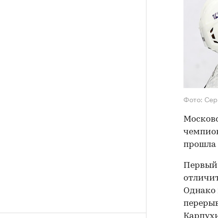
Фото: Сер
Московс
чемпион
прошла 
Первый 
отличит
Однако 
перерыв
Карпухи