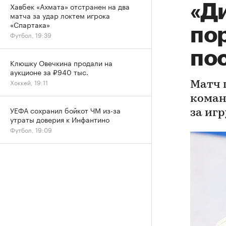
Хавбек «Ахмата» отстранен на два
«Д
матча за удар локтем игрока
«Спартака»
по
Футбол, 19:39
по
Клюшку Овечкина продали на
аукционе за ₽940 тыс.
Хоккей, 19:11
Матч 
коман
УЕФА сохранил бойкот ЧМ из-за
за игр
утраты доверия к Инфантино
Футбол, 19:09