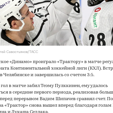
гей Савостьянов/ТАСС
кое «Динамо» проиграло «Трактору» в матче регу
ата Континентальной хоккейной лиги (КХЛ). Вст
в Челябинске и завершилась со счетом 3:5.
гол в матче забил Теэму Пулккинен, ему удалось
ься в середине первого периода, реализовав больш
перед перерывом Вадим Шипачев сравнял счет. По
а «Трактор» снова вышел вперед благодаря голам
на и Лукаша Седлака.