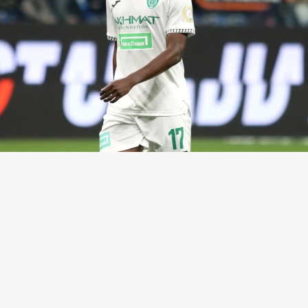
интура
(Фото: Максим Константинов / ТАСС)
ьно-дисциплинарный комитет Российского футбо
КДК РФС) дисквалифицировал на два матча РПЛ
итника «Ахмата» Эгаша Касинтуру. Соответствую
е
опубликовано
на официальном сайте РФС.
ра после подсказки VAR и просмотра видеоповто
 прямую красную карточку в матче
второго тура 