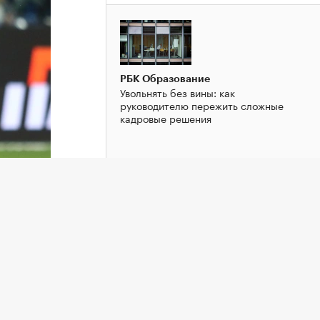
РБК Образование
Увольнять без вины: как
руководителю пережить сложные
кадровые решения
льного
РБК Образование
«Теория болтовни». Ученые раскрыли
тайну лидерства
щее
ра
РПЛ