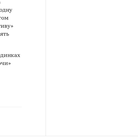
в
 одну
этом
тиву»
пять
единках
очи»
и