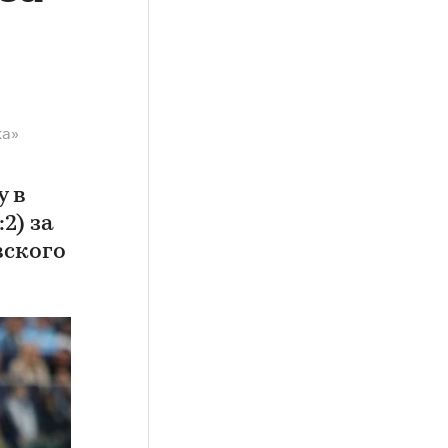
ка»
у в
2) за
вского