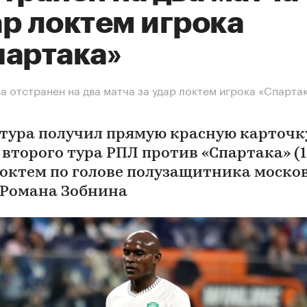
р локтем игрока
партака»
а отстранен на два матча за удар локтем игрока «Спарта
тура получил прямую красную карточк
второго тура РПЛ против «Спартака» (1:
локтем по голове полузащитника моско
 Романа Зобнина