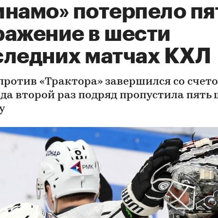
инамо» потерпело пя
ражение в шести
следних матчах КХЛ
против «Трактора» завершился со счетом
да второй раз подряд пропустила пять
у