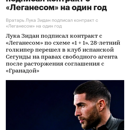
«Леганесом» на один год
Вратарь Лука Зидан подписал контракт с
«Леганесом» на один год
Лука Зидан подписал контракт с
«Леганесом» по схеме «1 + 1». 28-летний
голкипер перешел в клуб испанской
Сегунды на правах свободного агента
после расторжения соглашения с
«Гранадой»