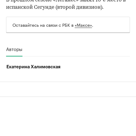
В прошлом сезоне «Леганес» занял 16-е место в
испанской Сегунде (второй дивизион).
Оставайтесь на связи с РБК в
«Максе»
.
Авторы
Екатерина Халимовская