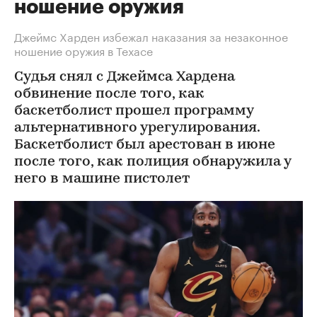
ношение оружия
Джеймс Харден избежал наказания за незаконное
ношение оружия в Техасе
Судья снял с Джеймса Хардена
обвинение после того, как
баскетболист прошел программу
альтернативного урегулирования.
Баскетболист был арестован в июне
после того, как полиция обнаружила у
него в машине пистолет