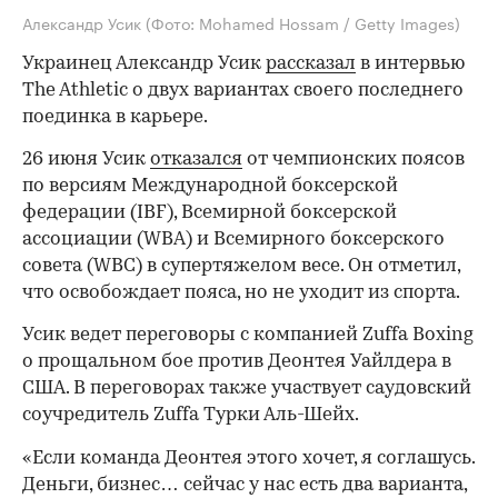
Александр Усик
(Фото: Mohamed Hossam / Getty Images)
Украинец Александр Усик
рассказал
в интервью
The Athletic о двух вариантах своего последнего
поединка в карьере.
26 июня Усик
отказался
от чемпионских поясов
по версиям Международной боксерской
федерации (IBF), Всемирной боксерской
ассоциации (WBA) и Всемирного боксерского
совета (WBC) в супертяжелом весе. Он отметил,
что освобождает пояса, но не уходит из спорта.
Усик ведет переговоры с компанией Zuffa Boxing
о прощальном бое против Деонтея Уайлдера в
США. В переговорах также участвует саудовский
соучредитель Zuffa Турки Аль-Шейх.
«Если команда Деонтея этого хочет, я соглашусь.
Деньги, бизнес… сейчас у нас есть два варианта,