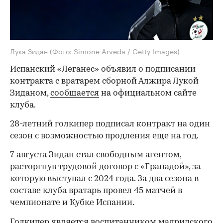
Лука Зидан
(Фото: Simone Arveda / Getty Images)
Испанский «Леганес» объявил о подписании
контракта с вратарем сборной Алжира Лукой
Зиданом,
сообщается
на официальном сайте
клуба.
28-летний голкипер подписал контракт на один
сезон с возможностью продления еще на год.
7 августа Зидан стал свободным агентом,
расторгнув
трудовой договор с «Гранадой», за
которую выступал с 2024 года. За два сезона в
составе клуба вратарь провел 45 матчей в
чемпионате и Кубке Испании.
Голкипер является воспитанником мадридского