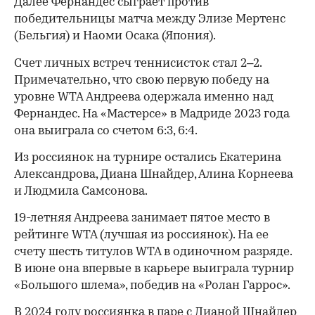
Далее Фернандес сыграет против
победительницы матча между Элизе Мертенс
(Бельгия) и Наоми Осака (Япония).
Счет личных встреч теннисисток стал 2–2.
Примечательно, что свою первую победу на
уровне WTA Андреева одержала именно над
Фернандес. На «Мастерсе» в Мадриде 2023 года
она выиграла со счетом 6:3, 6:4.
Из россиянок на турнире остались Екатерина
Александрова, Диана Шнайдер, Алина Корнеева
и Людмила Самсонова.
00:00
/
00:00
19-летняя Андреева занимает пятое место в
рейтинге WTA (лучшая из россиянок). На ее
счету шесть титулов WTA в одиночном разряде.
В июне она впервые в карьере выиграла турнир
«Большого шлема», победив на «Ролан Гаррос».
В 2024 году россиянка в паре с Дианой Шнайдер