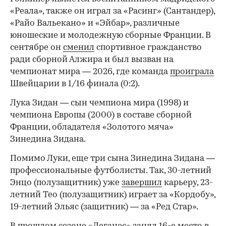
«Реала», также он играл за «Расинг» (Сантандер),
«Райо Вальекано» и «Эйбар», различные
юношеские и молодежную сборные Франции. В
сентябре он
сменил
спортивное гражданство
ради сборной Алжира и был вызван на
чемпионат мира — 2026, где команда
проиграла
Швейцарии в 1/16 финала (0:2).
00:00
/
00:00
Лука Зидан — сын чемпиона мира (1998) и
чемпиона Европы (2000) в составе сборной
Франции, обладателя «Золотого мяча»
Зинедина Зидана.
Помимо Луки, еще три сына Зинедина Зидана —
профессиональные футболисты. Так, 30-летний
Энцо (полузащитник) уже
завершил
карьеру, 23-
летний Тео (полузащитник) играет за «Кордобу»,
19-летний Эльяс (защитник) — за «Ред Стар».