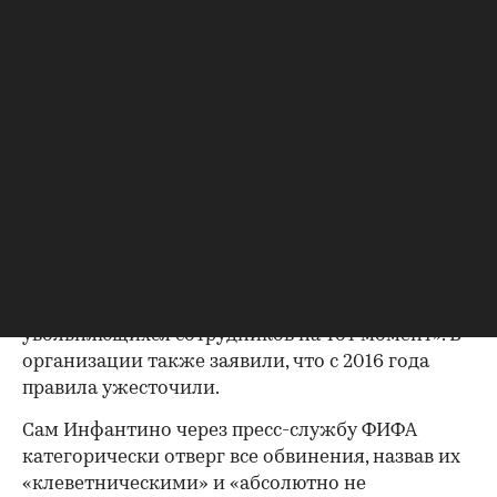
договоренности ей выплатили выходное
пособие, а также оплатили обучение на
программе MBA в бизнес-школе, стоимость
которой составляла около £45 тыс. ($60,8 тыс.) в
год. Кроме того, Инфантино якобы помог ей
найти новую работу в аналогичной сфере.
Газета отмечает, что выплата женщине была
00:00
/
00:00
произведена из средств УЕФА.
В УЕФА подтвердили изданию факт выплаты, но
настаивают, что она была «в соответствии с
правилами, действовавшими для
увольняющихся сотрудников на тот момент». В
организации также заявили, что с 2016 года
правила ужесточили.
Сам Инфантино через пресс-службу ФИФА
категорически отверг все обвинения, назвав их
«клеветническими» и «абсолютно не