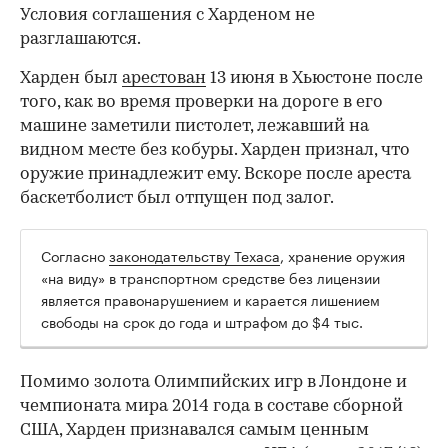
Условия соглашения с Харденом не
разглашаются.
Харден был
арестован
13 июня в Хьюстоне после
того, как во время проверки на дороге в его
машине заметили пистолет, лежавший на
видном месте без кобуры. Харден признал, что
оружие принадлежит ему. Вскоре после ареста
баскетболист был отпущен под залог.
Согласно
законодательству Техаса
, хранение оружия
00:00
/
00:00
«на виду» в транспортном средстве без лицензии
является правонарушением и карается лишением
свободы на срок до года и штрафом до $4 тыс.
Помимо золота Олимпийских игр в Лондоне и
чемпионата мира 2014 года в составе сборной
США, Харден признавался самым ценным