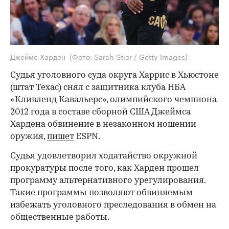
Джеймс Харден
(Фото: Sarah Stier / Getty Images)
Судья уголовного суда округа Харрис в Хьюстоне
(штат Техас) снял с защитника клуба НБА
«Кливленд Кавальерс», олимпийского чемпиона
2012 года в составе сборной США Джеймса
Хардена обвинение в незаконном ношении
оружия,
пишет
ESPN.
Судья удовлетворил ходатайство окружной
прокуратуры после того, как Харден прошел
программу альтернативного урегулирования.
Такие программы позволяют обвиняемым
избежать уголовного преследования в обмен на
общественные работы.