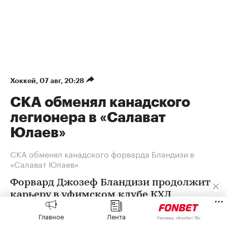
Хоккей
⁠,
07 авг, 20:28
СКА обменял канадского
легионера в «Салават
Юлаев»
СКА обменял канадского форварда Бландизи в
«Салават Юлаев»
Форвард Джозеф Бландизи продолжит
карьеру в уфимском клубе КХЛ
Главное
Лента
Реклама, «Фонбет ТВ»