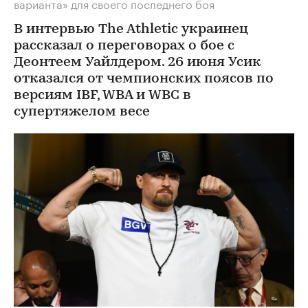
варианта» для своего последнего боя
В интервью The Athletic украинец
рассказал о переговорах о бое с
Деонтеем Уайлдером. 26 июня Усик
отказался от чемпионских поясов по
версиям IBF, WBA и WBC в
супертяжелом весе