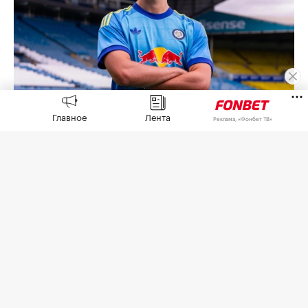
Главное
Лента
Джеймс Траффорд
(Фото: ФК «Лидс» )
Реклама, «Фонбет ТВ»
«Лидс» объявил о переходе голкипера
«Манчестер Сити» Джеймса Траффорда. Об этом
сообщает
пресс-служба английского клуба.
23-летний вратарь сборной Англии заключил с
клубом пятилетнее соглашение до лета 2031
года.
По информации спортивного журналиста,
корреспондента Give me Sport Бена Джейкобса и
издания
Yorkshire Evening Post
, сумма трансфера