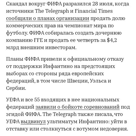
Скандал вокруг ФИФА разразился 28 июля, когда
00:00
/
00:00
источники The Telegraph и Financial Times
сообщили о планах организации
продать долю
коммерческих прав на чемпионат мира по
футболу. ФИФА собиралась создать дочернюю
компанию FFE и продать ее четверть за $4,2
млрд внешним инвесторам.
Планы ФИФА привели к официальному отказу
от поддержки Инфантино на предстоящих
выборах со стороны ряда европейских
федераций, в том числе Швеции, Уэльса и
Сербии.
УЕФА и все 55 входящих в нее национальных
федераций
заявили о бойкоте соревнований
под
эгидой ФИФА. The Telegraph также писала, что
УЕФА
выдвинул
ультиматум Инфантино: уйти в
отставку или столкнуться с вотумом недоверия.