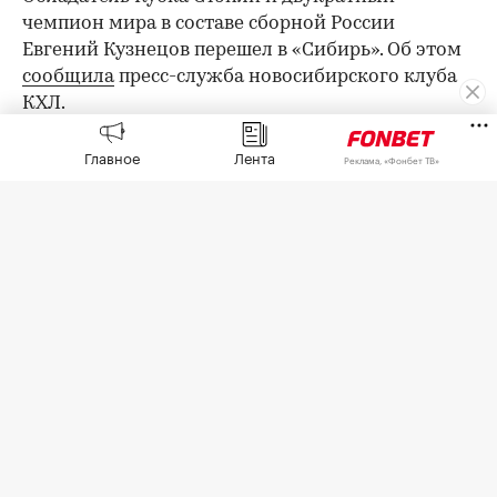
чемпион мира в составе сборной России
Евгений Кузнецов перешел в «Сибирь». Об этом
сообщила
пресс-служба новосибирского клуба
КХЛ.
Срок соглашения с 34-летним форвардом
Главное
Лента
Реклама, «Фонбет ТВ»
составил один сезон.
«Для нас Евгений — прежде всего, опытный
игрок. Да, со своей историей, но этот
нападающий привнесет креатив в нападении,
умеет играть в большинстве, здорово использует
голевые моменты. Как он адаптируется в нашей
команде — покажет время. Тем не менее, нашим
молодым нападающим будет чему поучиться у
Евгения, ведь он — настоящий и признанный
мастер», — сказал генеральный директор
«Сибири» Лев Крутохвостов.