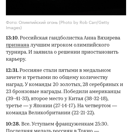
Фото: Олимпийский огонь (Photo by Rob Carr/Getty
Images)
13:10
. Российская гандболистка Анна Вяхирева
признана
лучшим игроком олимпийского
турнира. И заявила о решении приостановить
карьеру.
12:31.
Россияне стали пятыми в медальном
зачете и третьими по общему количеству
наград. У команды 20 золотых, 28 серебряных и
23 бронзовые награды. Победили американцы
(39-41-33), второе место у Китая (38-32-18),
третье — у Японии (27-14-17). На четвертом —
команда Великобритании (22-21-22).
10:28.
Все. Уступаем француженкам 25:30.
Последняя медаль россиян в Токио —