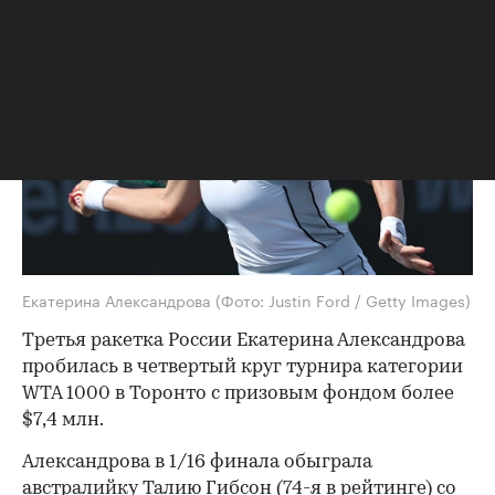
Екатерина Александрова
(Фото: Justin Ford / Getty Images)
Третья ракетка России Екатерина Александрова
пробилась в четвертый круг турнира категории
WTA 1000 в Торонто с призовым фондом более
$7,4 млн.
Александрова в 1/16 финала обыграла
австралийку Талию Гибсон (74-я в рейтинге) со