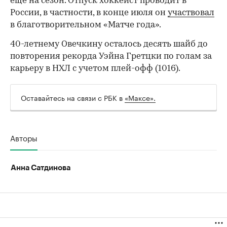
еще на сезон. Отпуск хоккеист проводит в
России, в частности, в конце июля он
участвовал
в благотворительном «Матче года».
40-летнему Овечкину осталось десять шайб до
повторения рекорда Уэйна Гретцки по голам за
карьеру в НХЛ с учетом плей-офф (1016).
00:00
/
00:00
Оставайтесь на связи с РБК в
«Максе».
Авторы
Анна Сатдинова