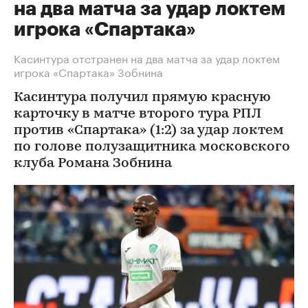
на два матча за удар локтем
игрока «Спартака»
Касинтура отстранен на два матча за удар локтем
игрока «Спартака» Зобнина
Касинтура получил прямую красную
карточку в матче второго тура РПЛ
против «Спартака» (1:2) за удар локтем
по голове полузащитника московского
клуба Романа Зобнина