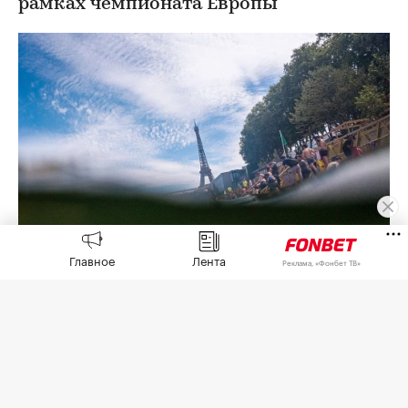
рамках чемпионата Европы
Главное
Лента
Реклама, «Фонбет ТВ»
Фото: Tom Nicholson / Getty Images
Обнаружение «небольшого количества нефти
или топлива» в Сене привело к отмене
тренировок спортсменов на открытой воде 6
августа,
сообщила
пресс-служба European
Aquatics.