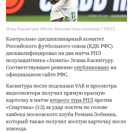
Эгаш Касинтура
(Фото: Максим Константинов / ТАСС)
Контрольно-дисциплинарный комитет
Российского футбольного союза (КДК РФС)
дисквалифицировал на два матча РПЛ
полузащитника «Ахмата» Эгаша Касинтуру.
Соответствующее решение
опубликовано
на
официальном сайте РФС.
Касинтура после подсказки VAR и просмотра
видеоповтора получил прямую красную
карточку в матче
второго тура РПЛ
против
«Спартака» (1:2) за удар локтем по голове
хавбека московского клуба Романа Зобнина,
который также получил желтую карточку после
эпизода.