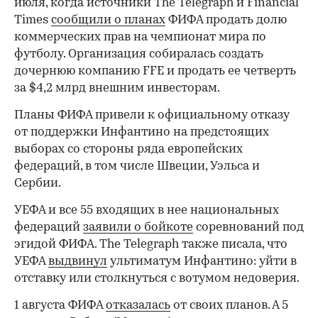
июля, когда источники The Telegraph и Financial
Times
сообщили о планах
ФИФА продать долю
коммерческих прав на чемпионат мира по
футболу. Организация собиралась создать
дочернюю компанию FFE и продать ее четверть
за $4,2 млрд внешним инвесторам.
Планы ФИФА привели к официальному отказу
от поддержки Инфантино на предстоящих
выборах со стороны ряда европейских
федераций, в том числе Швеции, Уэльса и
Сербии.
УЕФА и все 55 входящих в нее национальных
федераций
заявили о бойкоте
соревнований под
эгидой ФИФА. The Telegraph также писала, что
УЕФА
выдвинул
ультиматум Инфантино: уйти в
отставку или столкнуться с вотумом недоверия.
1 августа ФИФА
отказалась
от своих планов. А 5