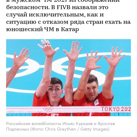
в мужском ЧМ-2027 из соображений
безопасности. В FIVB назвали это
случай исключительным, как и
ситуацию с отказом ряда стран ехать на
юношеский ЧМ в Катар
Российские волейболисты Ильяс Куркаев и Ярослав
Подлесных
(Фото: Chris Graythen / Getty Images)