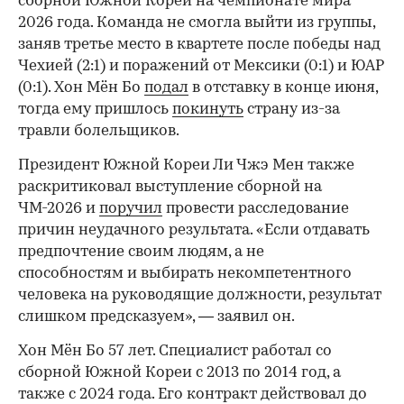
сборной Южной Кореи на чемпионате мира
2026 года. Команда не смогла выйти из группы,
заняв третье место в квартете после победы над
Чехией (2:1) и поражений от Мексики (0:1) и ЮАР
(0:1). Хон Мён Бо
подал
в отставку в конце июня,
тогда ему пришлось
покинуть
страну из-за
травли болельщиков.
Президент Южной Кореи Ли Чжэ Мен также
раскритиковал выступление сборной на
ЧМ-2026 и
поручил
провести расследование
причин неудачного результата. «Если отдавать
предпочтение своим людям, а не
способностям и выбирать некомпетентного
человека на руководящие должности, результат
слишком предсказуем», — заявил он.
Хон Мён Бо 57 лет. Специалист работал со
сборной Южной Кореи с 2013 по 2014 год, а
также с 2024 года. Его контракт действовал до