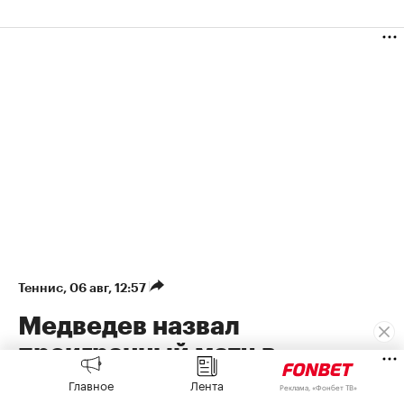
Теннис
⁠,
06 авг, 12:57
Медведев назвал
проигранный матч в
Монреале «одним из худших
Главное
Лента
Реклама, «Фонбет ТВ»