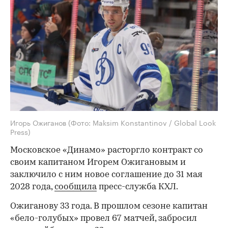
Игорь Ожиганов
(Фото: Maksim Konstantinov / Global Look
Press)
Московское «Динамо» расторгло контракт со
своим капитаном Игорем Ожигановым и
заключило с ним новое соглашение до 31 мая
2028 года,
сообщила
пресс-служба КХЛ.
Ожиганову 33 года. В прошлом сезоне капитан
«бело-голубых» провел 67 матчей, забросил