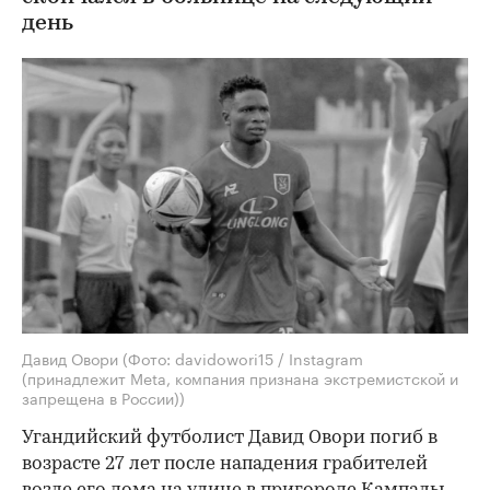
день
Давид Овори
(Фото: davidowori15 / Instagram
(принадлежит Meta, компания признана экстремистской и
запрещена в России))
Угандийский футболист Давид Овори погиб в
возрасте 27 лет после нападения грабителей