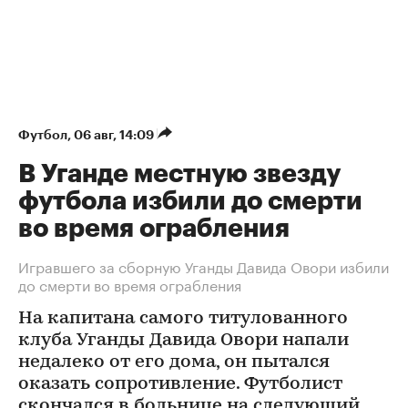
Футбол
⁠,
06 авг, 14:09
В Уганде местную звезду
футбола избили до смерти
во время ограбления
Игравшего за сборную Уганды Давида Овори избили
до смерти во время ограбления
На капитана самого титулованного
клуба Уганды Давида Овори напали
недалеко от его дома, он пытался
оказать сопротивление. Футболист
скончался в больнице на следующий