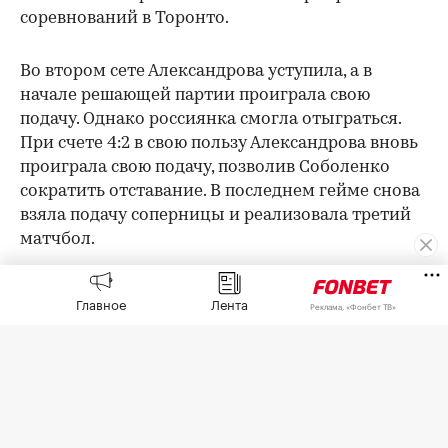
соревнований в Торонто.
Во втором сете Александрова уступила, а в
начале решающей партии проиграла свою
подачу. Однако россиянка смогла отыграться.
При счете 4:2 в свою пользу Александрова вновь
проиграла свою подачу, позволив Соболенко
сократить отставание. В последнем гейме снова
взяла подачу соперницы и реализовала третий
матчбол.
00:00
/
00:00
Победа над Соболенко стала для Александровой
третьей над первой ракеткой мира. Ранее она
Главное
Лента
Реклама, «Фонбет ТВ»
обыгрывала Игу Швентек в Майами в 2024 году
и Соболенко в Дохе в 2025 году. Кроме того,
россиянка в шестой раз вышла в четвертьфинал
турнира категории WTA 1000 и впервые с
соревнований в Дохе в 2025 году.