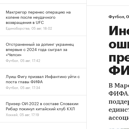
Макгрегор перенес операцию на
колене после неудачного
Футбол
⁠,
0
возвращения в UFC
Ин
Единоборства, 05 авг, 18:02
ош
Отстраненный за допинг украинец
впервые с 2024 года сыграл за
«Челси»
пре
Футбол, 05 авг, 17:42
Ф
Луиш Фигу призвал Инфантино уйти с
поста главы ФИФА
В Мар
Футбол, 05 авг, 17:34
ФИФА.
подде
Призер ОИ-2022 в составе Словакии
Рибар покинул китайский клуб КХЛ
единс
Хоккей, 05 авг, 17:19
ассоц