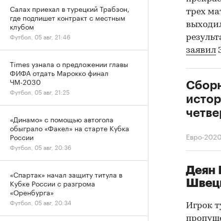
Салах приехал в турецкий Трабзон,
трех ма
где подпишет контракт с местным
выходил
клубом
Футбол, 05 авг, 21:46
результ
заявил
З
Times узнала о предложении главы
ФИФА отдать Марокко финал
ЧМ-2030
Сборн
Футбол, 05 авг, 21:25
истор
четве
«Динамо» с помощью автогола
обыграло «Факел» на старте Кубка
Евро-202
России
Футбол, 05 авг, 20:36
Деян 
«Спартак» начал защиту титула в
Швец
Кубке России с разгрома
«Оренбурга»
Футбол, 05 авг, 20:34
Игрок т
пропуще