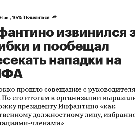
Поделиться
6 авг, 10:15
фантино извинился 
ибки и пообещал
секать нападки на
ИФА
окко прошло совещание с руководител
 По его итогам в организации выразил
ржку президенту Инфантино «как
твенному должностному лицу, избранно
иациями-членами»