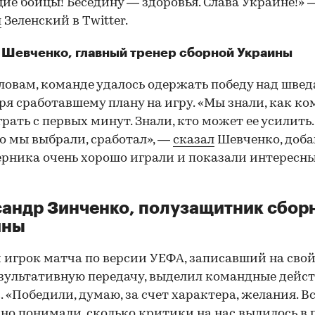
ие бойцы! Беседину — здоровья. Слава Украине!» 
л
Зеленский в Twitter.
 Шевченко, главный тренер сборной Украины
словам, команде удалось одержать победу над шве
ря сработавшему плану на игру. «Мы знали, как к
грать с первых минут. Знали, кто может ее усилить.
то мы выбрали, сработал», —
сказал
Шевченко, доба
ерника очень хорошо играли и показали интересн
андр Зинченко, полузащитник сбор
ины
игрок матча по версии УЕФА, записавший на свой
езультативную передачу, выделил командные дейс
. «Победили, думаю, за счет характера, желания. В
но понимали, сколько критики на нас вылилось в