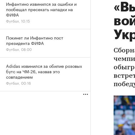
Инфантино извинился за ошибки и
«Вы
пообещал пресекать нападки на
ФИФА
вой
Футбол, 10:15
Укр
Покинет ли Инфантино пост
президента ФИФА
Футбол, 08:00
Сборн
чемпи
Adidas извинился за обилие розовых
обыгр
бутс на ЧМ-26, назвав это
встре
совпадением
Футбол, 00:16
побед