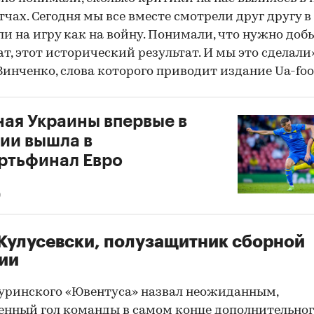
тчах. Сегодня мы все вместе смотрели друг другу в 
и на игру как на войну. Понимали, что нужно доб
ат, этот исторический результат. И мы это сделали
инченко, слова которого приводит издание Ua-foot
ая Украины впервые в
ии вышла в
ртьфинал Евро
0
Кулусевски, полузащитник сборной
ии
уринского «Ювентуса» назвал неожиданным,
нный гол команды в самом конце дополнительно