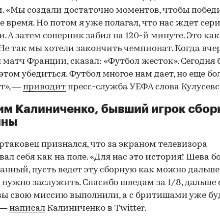
. «Мы создали достаточно моментов, чтобы победи
е время. Но потом я уже полагал, что нас ждет сер
и. А затем соперник забил на 120-й минуте. Это как
 Не так мы хотели закончить чемпионат. Когда вче
 матч Франции, сказал: «Футбол жесток». Сегодня
 этом убедиться. Футбол многое нам дает, но еще б
т», —
приводит
пресс-служба УЕФА слова Кулусевс
м Калиниченко, бывший игрок сбор
ины
ртаковец признался, что за экраном телевизора
вал себя как на поле. «Для нас это история! Шева б
анный, пусть ведет эту сборную как можно дальше
 нужно заслужить. Спасибо шведам за 1/8, дальше
вы свою миссию выполнили, а с бритишами уже бу
 —
написал
Калиниченко в Twitter.