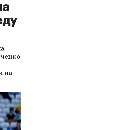
на
еду
ла
вченко
и на