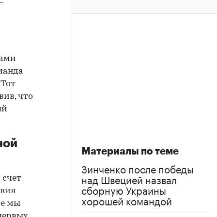
—
дами
оманда
 Тот
вив, что
ый
ной
Материалы по теме
Зинченко после победы
над Швецией назвал
 счет
сборную Украины
твия
хорошей командой
се мы
 первых