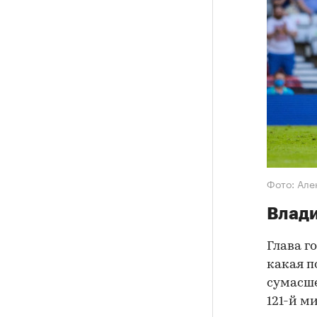
Фото: Але
Влади
Глава г
какая п
сумасше
121-й м