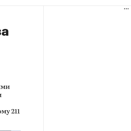
за
ями
и
му 211