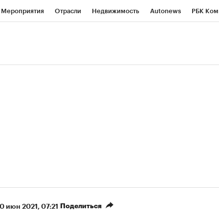
Мероприятия
Отрасли
Недвижимость
Autonews
РБК Ком
ние
РБК Курсы
РБК Life
Тренды
Визионеры
Национальн
б
Исследования
Кредитные рейтинги
Франшизы
Газета
роверка контрагентов
Политика
Экономика
Бизнес
Техно
(+34,25%)
(+29,81
ОВАТЭК ₽1 400
«Русагро» ₽120
Купить
огноз SberCIB к 27.07.27
прогноз ПСБ к 26.07.27
Поделиться
0 июн 2021, 07:21