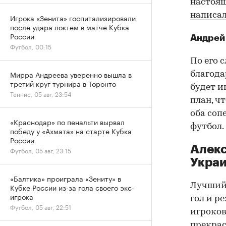
настоящ
написа
Игрока «Зенита» госпитализировали
после удара локтем в матче Кубка
России
Андрей
Футбол, 00:15
По его 
Мирра Андреева уверенно вышла в
благода
третий круг турнира в Торонто
будет и
Теннис, 05 авг, 23:54
план, ч
оба соп
«Краснодар» по пенальти вырвал
футбол.
победу у «Ахмата» на старте Кубка
России
Алекс
Футбол, 05 авг, 23:15
Укра
«Балтика» проиграла «Зениту» в
Лучший 
Кубке России из-за гола своего экс-
игрока
гол и р
Футбол, 05 авг, 22:51
игроков
прекрас