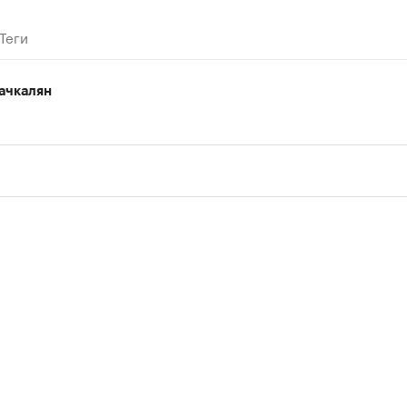
Теги
ачкалян