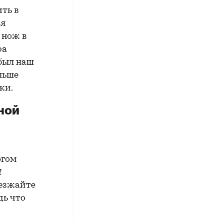
ть в
ия
 нож в
ра
 был наш
ольше
ки.
ной
огом
!
 езжайте
дь что