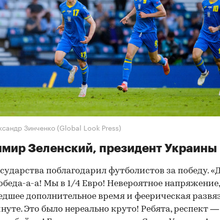
ксандр Зинченко (Global Look Press)
мир Зеленский, президент Украины
осударства поблагодарил футболистов за победу. «Д
обеда-а-а! Мы в 1/4 Евро! Невероятное напряжение,
дшее дополнительное время и феерическая развя
инуте. Это было нереально круто! Ребята, респект —