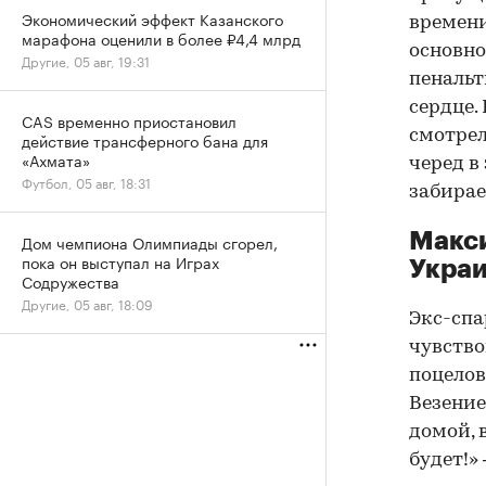
Экономический эффект Казанского
времени
марафона оценили в более ₽4,4 млрд
основно
Другие, 05 авг, 19:31
пенальт
сердце.
CAS временно приостановил
смотрел
действие трансферного бана для
«Ахмата»
черед в
Футбол, 05 авг, 18:31
забирае
Макси
Дом чемпиона Олимпиады сгорел,
пока он выступал на Играх
Укра
Содружества
Другие, 05 авг, 18:09
Экс-спа
чувство
поцелов
Везение
домой, 
будет!»