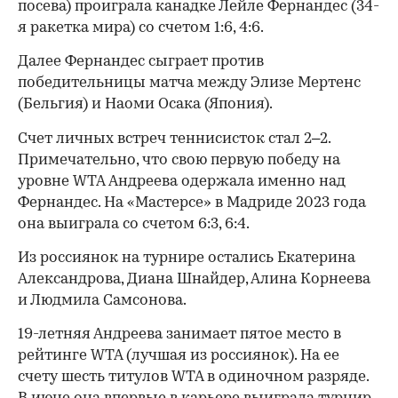
посева) проиграла канадке Лейле Фернандес (34-
я ракетка мира) со счетом 1:6, 4:6.
Далее Фернандес сыграет против
победительницы матча между Элизе Мертенс
(Бельгия) и Наоми Осака (Япония).
Счет личных встреч теннисисток стал 2–2.
Примечательно, что свою первую победу на
уровне WTA Андреева одержала именно над
Фернандес. На «Мастерсе» в Мадриде 2023 года
она выиграла со счетом 6:3, 6:4.
Из россиянок на турнире остались Екатерина
Александрова, Диана Шнайдер, Алина Корнеева
и Людмила Самсонова.
00:00
/
00:00
19-летняя Андреева занимает пятое место в
рейтинге WTA (лучшая из россиянок). На ее
счету шесть титулов WTA в одиночном разряде.