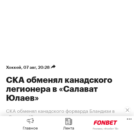
Хоккей
⁠,
07 авг, 20:28
СКА обменял канадского
легионера в «Салават
Юлаев»
СКА обменял канадского форварда Бландизи в
«Салават Юлаев»
Главное
Лента
Форвард Джозеф Бландизи продолжит
Реклама, «Фонбет ТВ»