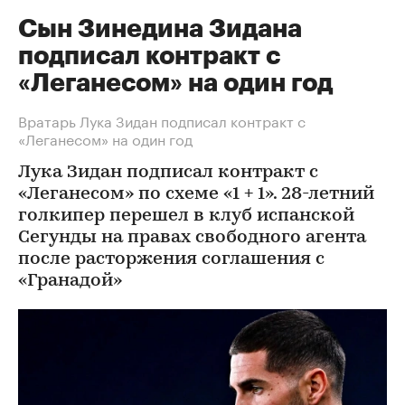
Сын Зинедина Зидана
подписал контракт с
«Леганесом» на один год
Вратарь Лука Зидан подписал контракт с
«Леганесом» на один год
Лука Зидан подписал контракт с
«Леганесом» по схеме «1 + 1». 28-летний
голкипер перешел в клуб испанской
Сегунды на правах свободного агента
после расторжения соглашения с
«Гранадой»