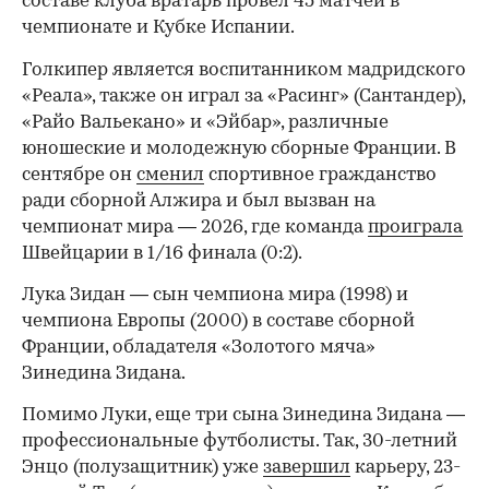
составе клуба вратарь провел 45 матчей в
чемпионате и Кубке Испании.
Голкипер является воспитанником мадридского
«Реала», также он играл за «Расинг» (Сантандер),
«Райо Вальекано» и «Эйбар», различные
юношеские и молодежную сборные Франции. В
сентябре он
сменил
спортивное гражданство
ради сборной Алжира и был вызван на
чемпионат мира — 2026, где команда
проиграла
Швейцарии в 1/16 финала (0:2).
00:00
/
00:00
Лука Зидан — сын чемпиона мира (1998) и
чемпиона Европы (2000) в составе сборной
Франции, обладателя «Золотого мяча»
Зинедина Зидана.
Помимо Луки, еще три сына Зинедина Зидана —
профессиональные футболисты. Так, 30-летний
Энцо (полузащитник) уже
завершил
карьеру, 23-