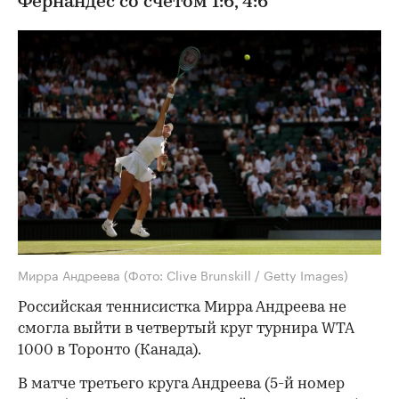
Фернандес со счетом 1:6, 4:6
Мирра Андреева
(Фото: Clive Brunskill / Getty Images)
Российская теннисистка Мирра Андреева не
смогла выйти в четвертый круг турнира WTA
1000 в Торонто (Канада).
В матче третьего круга Андреева (5-й номер