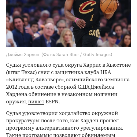
Джеймс Харден
(Фото: Sarah Stier / Getty Images)
Судья уголовного суда округа Харрис в Хьюстоне
(штат Техас) снял с защитника клуба НБА
«Кливленд Кавальерс», олимпийского чемпиона
2012 года в составе сборной США Джеймса
Хардена обвинение в незаконном ношении
оружия,
пишет
ESPN.
Судья удовлетворил ходатайство окружной
прокуратуры после того, как Харден прошел
программу альтернативного урегулирования.
Такие программы позволяют обвиняемым