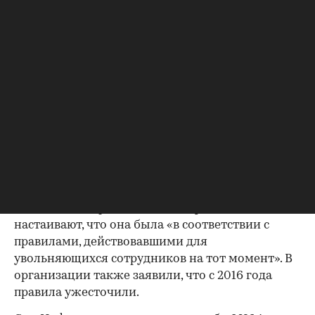
уход женщины.
Как пишет The Telegraph, в рамках
договоренности ей выплатили выходное
пособие, а также оплатили обучение на
программе MBA в бизнес-школе, стоимость
которой составляла около £45 тыс. ($60,8 тыс.) в
год. Кроме того, Инфантино якобы помог ей
найти новую работу в аналогичной сфере.
Газета отмечает, что выплата женщине была
00:00
/
00:00
произведена из средств УЕФА.
В УЕФА подтвердили изданию факт выплаты, но
настаивают, что она была «в соответствии с
правилами, действовавшими для
увольняющихся сотрудников на тот момент». В
организации также заявили, что с 2016 года
правила ужесточили.