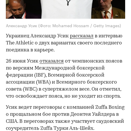
Александр Усик
(Фото: Mohamed Hossam / Getty Images)
Украинец Александр Усик
рассказал
в интервью
The Athletic о двух вариантах своего последнего
поединка в карьере.
26 июня Усик
отказался
от чемпионских поясов
по версиям Международной боксерской
федерации (IBF), Всемирной боксерской
ассоциации (WBA) и Всемирного боксерского
совета (WBC) в супертяжелом весе. Он отметил,
что освобождает пояса, но не уходит из спорта.
Усик ведет переговоры с компанией Zuffa Boxing
о прощальном бое против Деонтея Уайлдера в
США. В переговорах также участвует саудовский
соучредитель Zuffa Турки Аль-Шейх.