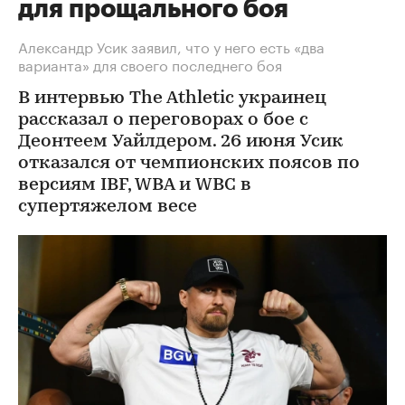
для прощального боя
Александр Усик заявил, что у него есть «два
варианта» для своего последнего боя
В интервью The Athletic украинец
рассказал о переговорах о бое с
Деонтеем Уайлдером. 26 июня Усик
отказался от чемпионских поясов по
версиям IBF, WBA и WBC в
супертяжелом весе