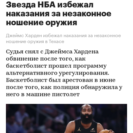
Звезда НБА избежал
наказания за незаконное
ношение оружия
Джеймс Харден избежал наказания за незаконное
ношение оружия в Техасе
Судья снял с Джеймса Хардена
обвинение после того, как
баскетболист прошел программу
альтернативного урегулирования.
Баскетболист был арестован в июне
после того, как полиция обнаружила у
него в машине пистолет