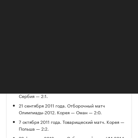
По данным информационного агентства
Yonhap
, судьи, обслуживавшие эти матчи, были
из разных стран, включая Японию, ОАЭ, Иран,
Бахрейн и Узбекистан.
В список, по информации JTBC, вошли:
25 марта 2011 года. Товарищеский матч. Корея —
Гондурас — 4:0.
27 марта 2011 года. Товарищеский матч
олимпийских сборных. Корея — Китай — 1:0.
3 июня 2011 года. Товарищеский матч. Корея —
Сербия — 2:1.
21 сентября 2011 года. Отборочный матч
Олимпиады-2012. Корея — Оман — 2:0.
7 октября 2011 года. Товарищеский матч. Корея —
Польша — 2:2.
29 февраля 2012 года. Отборочный матч ЧМ-2014.