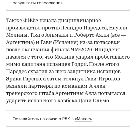
результаты голосования.
Также ФИФА начала дисциплинарное
производство против Леандро Паредеса, Науэля
Молины, Тьяго Альмады и Роберто Аялы (все —
Аргентина) и Гави (Испания) из-за потасовки
после окончания финала ЧМ-2026. Инцидент
начался с того, что Молина ударил пробегавшего
мимо капитана испанцев Родри. После этого
Паредес
схватил
за шею защитника испанцев
Эрика Гарсию, а затем толкнул Гави. Игроков
разняли партнеры по командам. А член
тренерского штаба Аргентины Аяла попытался
ударить испанского хавбека Дани Ольмо.
Оставайтесь на связи с РБК в
«Максе»
.