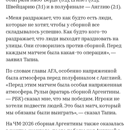
обыграла Кабо-Верде (3:2), Египет (3:2),
Швейцарию (3:1) и в полуфинале — Англию (2:1).
«Меня раздражает, что как будто есть люди,
которые не хотят, чтобы у сборной все
складывалось успешно. Как будто кого-то
раздражает, что люди выходят праздновать на
улицы. Они сговорились против сборной. Перед
каждым матчем была какая-то операция», —
заявил Тапиа.
По словам главы AFA, особенно напряженной
была атмосфера перед полуфиналом с Англией.
«Перед этим матчем была особая напряженная
атмосфера. Рульи (вратарь сборной Аргентины.
—
РБК
) сказал мне, что мы победим. Игроки не
хотели подвести людей. Это был матч, который
мы обязаны были выиграть», — сказал Тапиа.
На ЧМ-2026 сборная Аргентины также оказалась
00:00
/
00:00