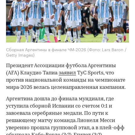
Сборная Аргентины в финале ЧМ-2026
(Фото: Lars Baron /
Getty Images)
Президент Ассоциации футбола Аргентины
(AFA) Клаудио Тапиа
заявил
TyC Sports, что
против национальной команды на чемпионате
мира-2026 велась целенаправленная кампания.
Аргентина дошла до финала мундиаля, где
уступила сборной Испании со счетом 0:1 и
завоевала серебряные медали. По пути к
решающему матчу команда Лионеля Месси
уверенно прошла групповой этап, а в плей-офф