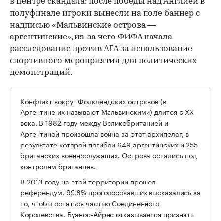
в центре скандала: после победы над Англией в
полуфинале игроки вынесли на поле баннер с
надписью «Мальвинские острова —
аргентинские», из-за чего ФИФА начала
расследование
против AFA за использование
спортивного мероприятия для политических
демонстраций.
Конфликт вокруг Фолклендских островов (в
Аргентине их называют Мальвинскими) длится с XX
века. В 1982 году между Великобританией и
Аргентиной произошла война за этот архипелаг, в
результате которой погибли 649 аргентинских и 255
британских военнослужащих. Острова остались под
контролем британцев.
В 2013 году на этой территории прошел
референдум, 99,8% проголосовавших высказались за
то, чтобы остаться частью Соединенного
Королевства. Буэнос-Айрес отказывается признать