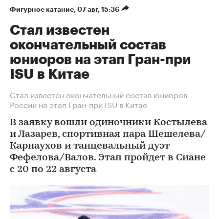
Фигурное катание
⁠,
07 авг, 15:36
Стал известен
окончательный состав
юниоров на этап Гран-при
ISU в Китае
Стал известен окончательный состав юниоров
России на этап Гран-при ISU в Китае
В заявку вошли одиночники Костылева
и Лазарев, спортивная пара Шешелева/
Карнаухов и танцевальный дуэт
Фефелова/Валов. Этап пройдет в Сиане
с 20 по 22 августа