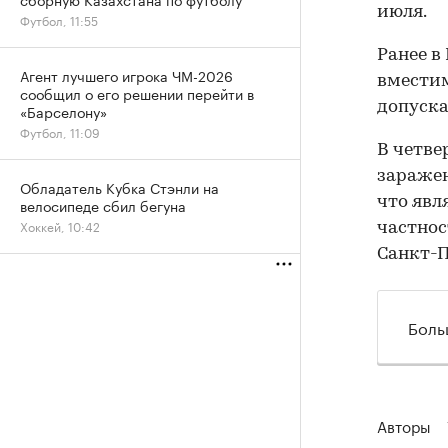
июля.
Футбол, 11:55
Ранее в
Агент лучшего игрока ЧМ-2026
вместим
сообщил о его решении перейти в
допуска
«Барселону»
Футбол, 11:09
В четве
заражен
Обладатель Кубка Стэнли на
что явл
велосипеде сбил бегуна
Хоккей, 10:42
частнос
Санкт-П
Боль
Авторы