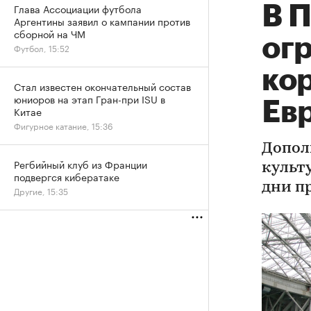
Глава Ассоциации футбола
В 
Аргентины заявил о кампании против
сборной на ЧМ
ог
Футбол, 15:52
ко
Стал известен окончательный состав
юниоров на этап Гран-при ISU в
Ев
Китае
Фигурное катание, 15:36
Допол
Регбийный клуб из Франции
культ
подвергся кибератаке
дни п
Другие, 15:35