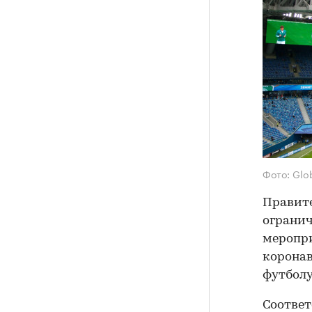
Фото: Glo
Правите
огранич
меропри
коронав
футболу
Соответ