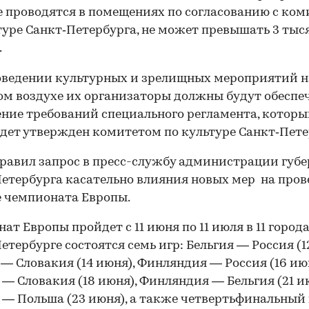
 проводятся в помещениях по согласованию с ко
туре Санкт‑Петербурга, не может превышать 3 тыс
.
оведении культурных и зрелищных мероприятий н
м воздухе их организаторы должны будут обеспе
ние требований специального регламента, который
дет утвержден комитетом по культуре Санкт‑Пете
равил запрос в пресс-службу администрации губ
етербурга касательно влияния новых мер на про
е чемпионата Европы.
ат Европы пройдет с 11 июня по 11 июля в 11 города
етербурге состоятся семь игр: Бельгия — Россия (1
— Словакия (14 июня), Финляндия — Россия (16 июн
— Словакия (18 июня), Финляндия — Бельгия (21 и
00:00
/
00:00
— Польша (23 июня), а также четвертьфинальный 