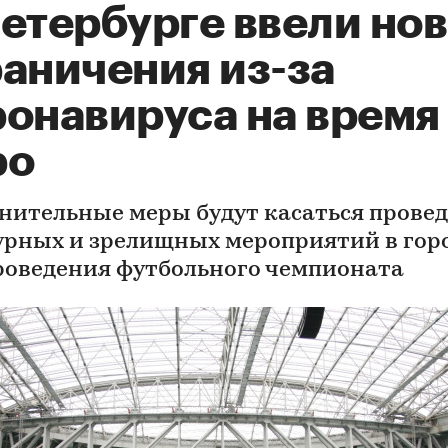
Петербурге ввели но
раничения из-за
ронавируса на время
ро
нительные меры будут касаться прове
урных и зрелищных мероприятий в горо
роведения футбольного чемпионата