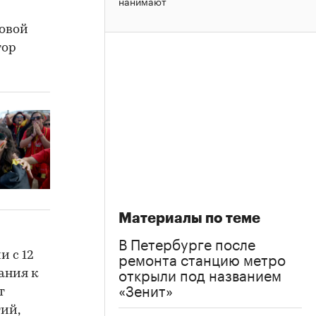
нанимают
новой
тор
Материалы по теме
В Петербурге после
ремонта станцию метро
и с 12
открыли под названием
ания к
«Зенит»
т
ий,