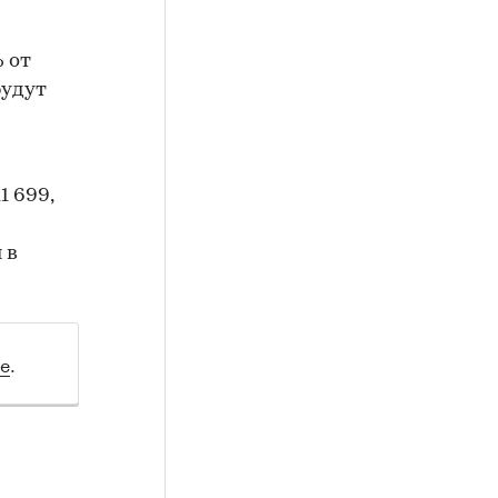
 от
будут
1 699,
 в
ле
.