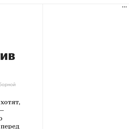
тив
сборной
хотят,
 —
ю
 перед