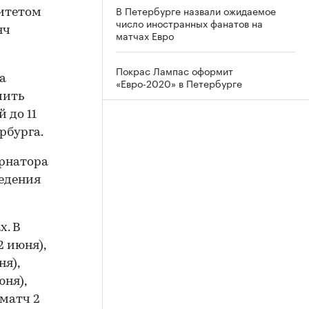
В Петербурге назвали ожидаемое
митетом
число иностранных фанатов на
яч
матчах Евро
Покрас Лампас оформит
а
«Евро-2020» в Петербурге
чить
 до 11
рбурга.
ернатора
ведения
х. В
2 июня),
я),
юня),
матч 2