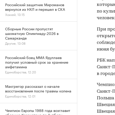
Российский защитник Мироманов
которые
вернулся из НХЛ и перешел в СКА
по куль
Хоккей, 13:15
человек
Сборные России пропустят
При пр
шахматную Олимпиаду-2026 в
открыто
Самарканде
соблюде
Другие, 13:08
июня бу
Российский боец ММА Ядуллаев
РБК нап
получил условный срок за хранение
амфетамина
Санкт-П
Единоборства, 12:20
в город
Чемпион
Макгрегор рассказал о начале
восстановления после травмы колена
Санкт-П
Единоборства, 12:01
Польша 
Швеция 
Чемпион Европы 1988 года возглавит
Швеция 
сборную Казахстана по футболу