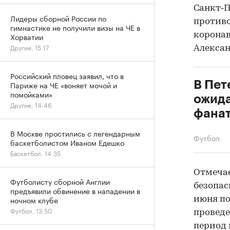
Санкт‑П
Лидеры сборной России по
противо
гимнастике не получили визы на ЧЕ в
коронав
Хорватии
Другие, 15:17
Алексан
Российский пловец заявил, что в
В Пет
Париже на ЧЕ «воняет мочой и
помойками»
ожида
Другие, 14:46
фанат
В Москве простились с легендарным
Футбол
баскетболистом Иваном Едешко
Баскетбол, 14:35
Отмечае
Футболисту сборной Англии
безопас
предъявили обвинение в нападении в
ночном клубе
июня по
Футбол, 13:50
проведе
период 