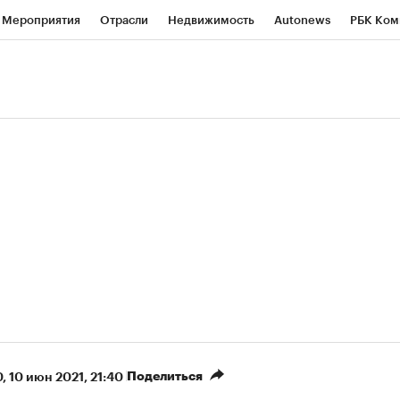
Мероприятия
Отрасли
Недвижимость
Autonews
РБК Ком
ние
РБК Курсы
РБК Life
Тренды
Визионеры
Национальн
б
Исследования
Кредитные рейтинги
Франшизы
Газета
роверка контрагентов
Политика
Экономика
Бизнес
Техно
(+88,26%)
(+32,26%)
450
АФК «Система» ₽12
Купить
Купи
Б к 29.07.27
прогноз БКС к 15.07.27
Поделиться
0
⁠,
10 июн 2021, 21:40