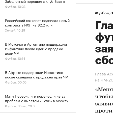
Заболотный перешел в клуб Басты
Футбол, 10:33
Футбол
⁠,
0
Российский хоккеист подписал новый
Гл
контракт в НХЛ на $2,2 млн
Хоккей, 10:29
фу
В Мексике и Аргентине поддержали
за
Инфантино после идеи о продаже
доли ЧМ
сб
Футбол, 10:14
В Африке поддержали Инфантино
Глава Ас
после скандала с продажей прав ЧМ
на ЧМ-2
Футбол, 00:05
«Меня 
Матч Первой лиги перенесли из-за
чтобы
проблем с вылетом «Сочи» в Москву
заяви
Футбол, 06 авг, 23:35
проти