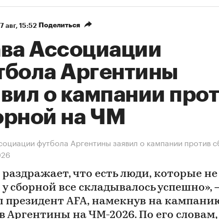
Поделиться
7 авг, 15:52
ава Ассоциации
тбола Аргентины
явил о кампании про
орной на ЧМ
социации футбола Аргентины заявил о кампании против 
026
раздражает, что есть люди, которые не 
 у сборной все складывалось успешно»,
л президент AFA, намекнув на кампани
в Аргентины на ЧМ-2026. По его словам,