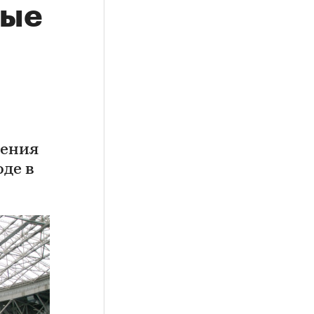
вые
дения
де в