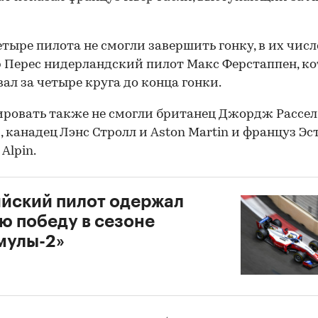
етыре пилота не смогли завершить гонку, в их числ
 Перес нидерландский пилот Макс Ферстаппен, к
ал за четыре круга до конца гонки.
овать также не смогли британец Джордж Рассел
s, канадец Лэнс Стролл и Aston Martin и француз Эс
Alpin.
йский пилот одержал
ю победу в сезоне
мулы-2»
1