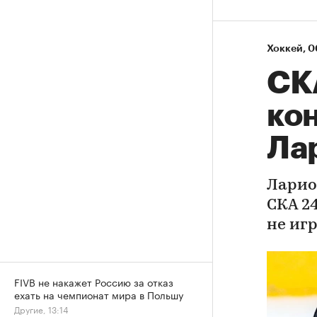
Хоккей
⁠,
0
СК
ко
Ла
Ларио
СКА 24
не иг
FIVB не накажет Россию за отказ
ехать на чемпионат мира в Польшу
Другие, 13:14