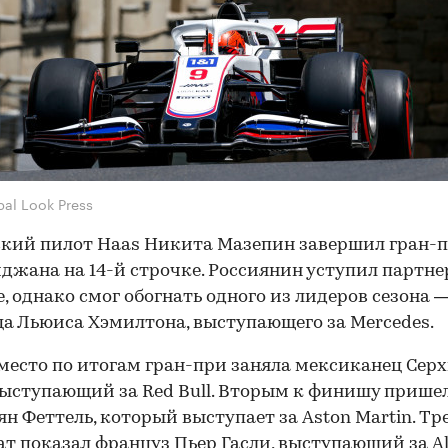
bal Look Press
кий пилот Haas Никита Мазепин завершил гран-
джана на 14-й строчке. Россиянин уступил партне
, однако смог обогнать одного из лидеров сезона 
а Льюиса Хэмилтона, выступающего за Mercedes.
место по итогам гран-при заняла мексиканец Сер
выступающий за Red Bull. Вторым к финишу прише
ян Феттель, который выступает за Aston Martin. Тр
ат показал француз Пьер Гасли, выступающий за A