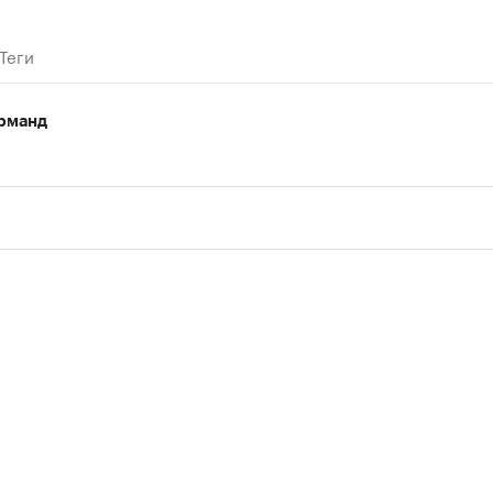
Теги
рманд