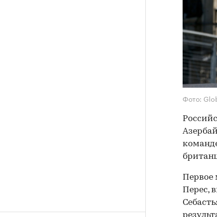
Фото: Glo
Российс
Азербай
команде
британц
Первое 
Перес, 
Себасть
результ