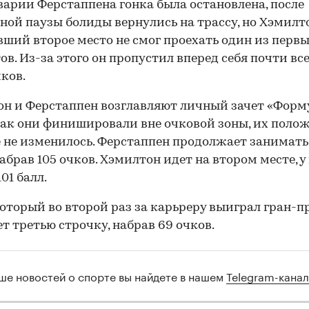
варии Ферстаппена гонка была остановлена, после
00:00
/
00:00
ной паузы болиды вернулись на трассу, но Хэмилт
ший второе место не смог проехать один из перв
ов. Из-за этого он пропустил вперед себя почти вс
ков.
н и Ферстаппен возглавляют личный зачет «Форму
как они финишировали вне очковой зоны, их полож
 не изменилось. Ферстаппен продолжает занимать
набрав 105 очков. Хэмилтон идет на втором месте, у 
01 балл.
который во второй раз за карьреру выиграл гран-п
т третью строчку, набрав 69 очков.
ше новостей о спорте вы найдете в нашем
Telegram-кана