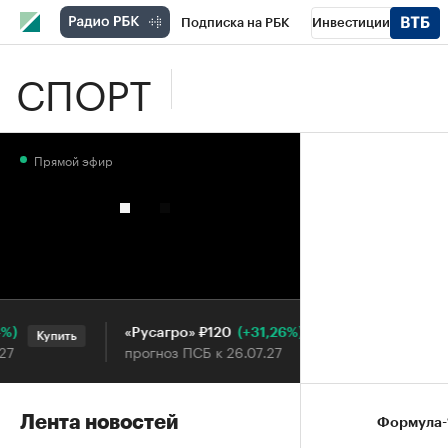
Подписка на РБК
Инвестиции
СПОРТ
Школа управления РБК
РБК Образова
РБК Бизнес-среда
Дискуссионный клу
Прямой эфир
Конференции СПб
Спецпроекты
П
Рынок наличной валюты
(+31,26%)
«Русагро» ₽120
Ozon ₽5
Купить
Купить
прогноз ПСБ к 26.07.27
прогноз П
Лента новостей
Формула-