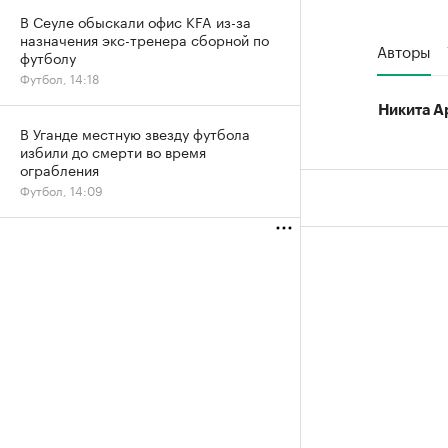
В Сеуле обыскали офис KFA из-за
назначения экс-тренера сборной по
Авторы
футболу
Футбол, 14:18
Никита А
В Уганде местную звезду футбола
избили до смерти во время
ограбления
Футбол, 14:09