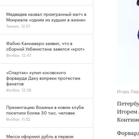
Медведев назвал проигранный матч в
Монреале «одним из худших в жизни»
Теннис, 12:57
Фабио Каннаваро заявил, что в
сборной Узбекистана завелся «крот»
Футбол, 12:47
«Спартак» купил косовского
форварда Даку вопреки протестам
фанатов
Футбол, 12:28
Игорь Ла
Петербу
Презентацию Возиньи в новом клубе
посетили более 30 тыс. человек
Игорем
Футбол, 11:52
Контине
Форвард
Месси оформил дубль в первом