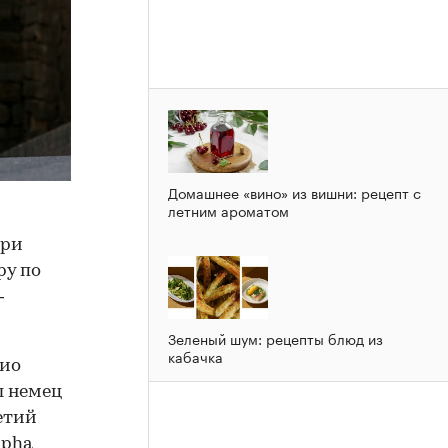
Домашнее «вино» из вишни: рецепт с
летним ароматом
при
ру по
—
Зеленый шум: рецепты блюд из
кабачка
хио
л немец
етий
lpha