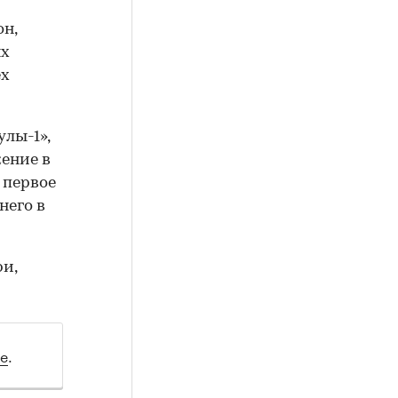
он,
ых
ех
лы-1»,
ение в
 первое
него в
ри,
ле
.