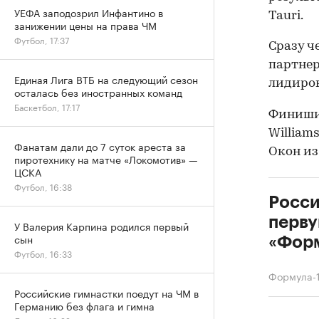
УЕФА заподозрил Инфантино в
Tauri.
занижении цены на права ЧМ
Футбол, 17:37
Сразу ч
партнер
Единая Лига ВТБ на следующий сезон
лидиров
осталась без иностранных команд
Баскетбол, 17:17
Финишир
William
Фанатам дали до 7 суток ареста за
Окон из 
пиротехнику на матче «Локомотив» —
ЦСКА
Футбол, 16:38
Росси
перву
У Валерия Карпина родился первый
сын
«Фор
Футбол, 16:33
Формула-
Российские гимнастки поедут на ЧМ в
Германию без флага и гимна