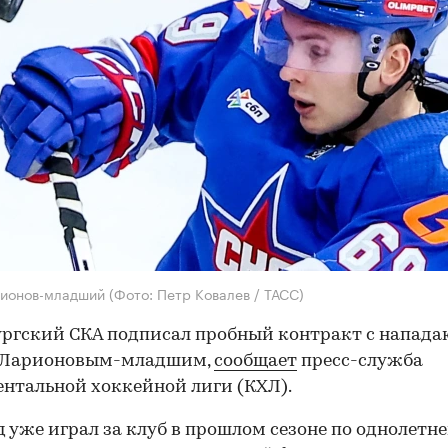
рионов-младший
(Фото: Петр Ковалев / ТАСС)
ргский СКА подписал пробный контракт с напад
 Ларионовым-младшим,
сообщает
пресс-служба
нтальной хоккейной лиги (КХЛ).
 уже играл за клуб в прошлом сезоне по однолетн