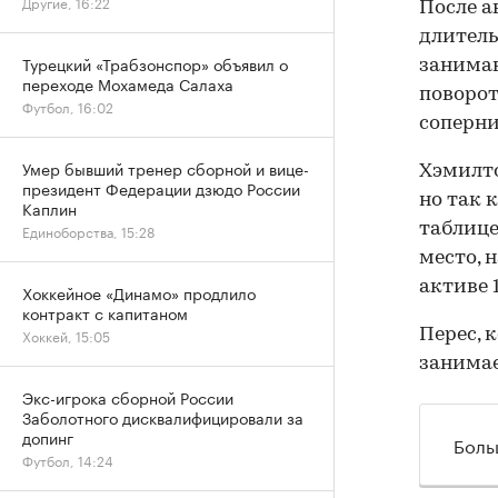
Другие, 16:22
После а
длитель
Турецкий «Трабзонспор» объявил о
занимав
переходе Мохамеда Салаха
поворот
Футбол, 16:02
соперни
Умер бывший тренер сборной и вице-
Хэмилто
президент Федерации дзюдо России
но так 
Каплин
таблице
Единоборства, 15:28
место, 
активе 1
Хоккейное «Динамо» продлило
контракт с капитаном
Перес, 
Хоккей, 15:05
занимае
Экс-игрока сборной России
Заболотного дисквалифицировали за
допинг
Боль
Футбол, 14:24