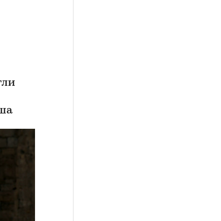
гли
иша