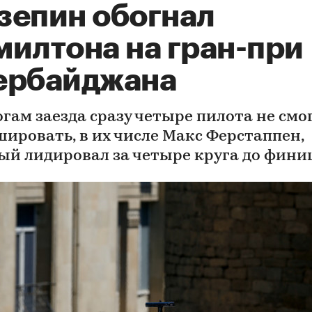
зепин обогнал
милтона на гран-при
ербайджана
огам заезда сразу четыре пилота не смо
ировать, в их числе Макс Ферстаппен,
ый лидировал за четыре круга до фин