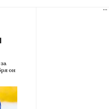
я
 за
бря он