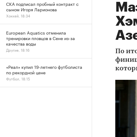
СКА подписал пробный контракт с
Ма
сыном Игоря Ларионова
Хоккей, 18:34
Хэ
Аз
European Aquatics отменила
тренировки пловцов в Сене из-за
качества воды
Другие, 18:16
По ит
финиш
«Реал» купил 19-летнего футболиста
котор
по рекордной цене
Футбол, 18:15