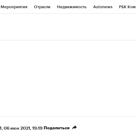
Мероприятия
Отрасли
Недвижимость
Autonews
РБК Ком
ние
РБК Курсы
РБК Life
Тренды
Визионеры
Национальн
б
Исследования
Кредитные рейтинги
Франшизы
Газета
роверка контрагентов
Политика
Экономика
Бизнес
Техно
(+88,16%)
(+30,96%)
 450
АФК «Система» ₽12
Купить
Ку
СБ к 29.07.27
прогноз БКС к 15.07.27
Поделиться
1
⁠,
06 июн 2021, 19:19