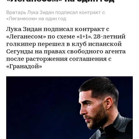
Вратарь Лука Зидан подписал контракт с
«Леганесом» на один год
Лука Зидан подписал контракт с
«Леганесом» по схеме «1+1». 28-летний
голкипер перешел в клуб испанской
Сегунды на правах свободного агента
после расторжения соглашения с
«Гранадой»