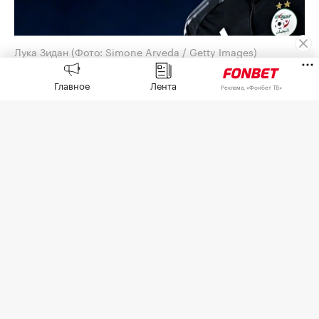
Лука Зидан
(Фото: Simone Arveda / Getty Images)
Испанский «Леганес» объявил о подписании
Главное
Лента
Реклама, «Фонбет ТВ»
контракта с вратарем сборной Алжира Лукой
Зиданом,
сообщается
на официальном сайте
клуба.
28-летний голкипер подписал контракт на один
сезон с возможностью продления еще на год.
7 августа Зидан стал свободным агентом,
расторгнув
трудовой договор с «Гранадой», за
которую выступал с 2024 года. За два сезона в
составе клуба вратарь провел 45 матчей в
чемпионате и Кубке Испании.
Голкипер является воспитанником мадридского
«Реала», также он играл за «Расинг» (Сантандер),