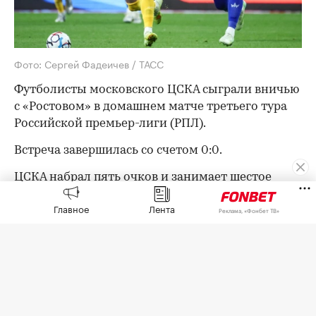
Фото: Сергей Фадеичев / ТАСС
Футболисты московского ЦСКА сыграли вничью
с «Ростовом» в домашнем матче третьего тура
Российской премьер-лиги (РПЛ).
Встреча завершилась со счетом 0:0.
ЦСКА набрал пять очков и занимает шестое
место в турнирной таблице РПЛ. «Ростов» с
Главное
Лента
четырьмя очками расположился на седьмой
Реклама, «Фонбет ТВ»
строчке.
В следующем туре ЦСКА 15 августа примет
воронежский «Факел», «Ростов» днем позже
дома сыграет с казанским «Рубином».