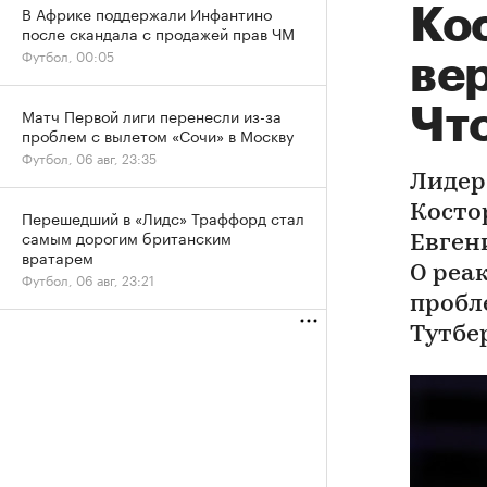
В Африке поддержали Инфантино
Ко
после скандала с продажей прав ЧМ
Футбол, 00:05
вер
Что
Матч Первой лиги перенесли из-за
проблем с вылетом «Сочи» в Москву
Футбол, 06 авг, 23:35
Лидер
Косто
Перешедший в «Лидс» Траффорд стал
самым дорогим британским
Евген
вратарем
О реа
Футбол, 06 авг, 23:21
пробл
Тутбе