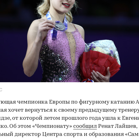
С
ующая чемпионка Европы по фигурному катанию 
ая хочет вернуться к своему предыдущему тренер
дзе, от которой летом прошлого года ушла к Евге
ко. Об этом «Чемпионату»
сообщил
Ренат Лайшев,
ьный директор Центра спорта и образования «Самб