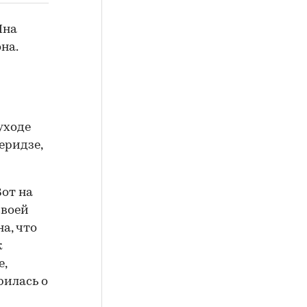
Яна
на.
уходе
еридзе,
Вот на
своей
а, что
к
е,
рилась о