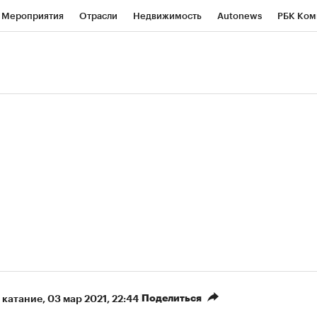
Мероприятия
Отрасли
Недвижимость
Autonews
РБК Ком
ние
РБК Курсы
РБК Life
Тренды
Визионеры
Национальн
б
Исследования
Кредитные рейтинги
Франшизы
Газета
Политика
Экономика
Бизнес
Технологии и медиа
Фин
Поделиться
 катание
⁠,
03 мар 2021, 22:44