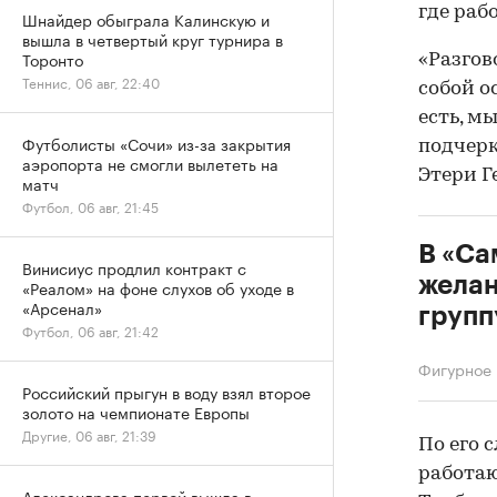
где раб
Шнайдер обыграла Калинскую и
вышла в четвертый круг турнира в
Торонто
«Разгов
Теннис, 06 авг, 22:40
собой о
есть, м
Футболисты «Сочи» из-за закрытия
подчерк
аэропорта не смогли вылететь на
Этери Г
матч
Футбол, 06 авг, 21:45
В «Са
Винисиус продлил контракт с
желан
«Реалом» на фоне слухов об уходе в
«Арсенал»
групп
Футбол, 06 авг, 21:42
Фигурное 
Российский прыгун в воду взял второе
золото на чемпионате Европы
Другие, 06 авг, 21:39
По его 
работаю
Александрова первой вышла в