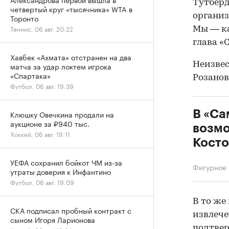
Тутберд
четвертый круг «тысячника» WTA в
организ
Торонто
Теннис, 06 авг, 20:22
Мы — ка
глава «
Хавбек «Ахмата» отстранен на два
Неизвес
матча за удар локтем игрока
«Спартака»
Розанов
Футбол, 06 авг, 19:39
В «Са
Клюшку Овечкина продали на
аукционе за ₽940 тыс.
возм
Хоккей, 06 авг, 19:11
Косто
УЕФА сохранил бойкот ЧМ из-за
Фигурное 
утраты доверия к Инфантино
Футбол, 06 авг, 19:09
В то же
СКА подписал пробный контракт с
извлече
сыном Игоря Ларионова
подтвер