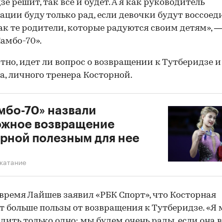
зе решит, так все и будет. А я как руководитель
ации буду только рад, если девочки будут воссоед
к те родители, которые радуются своим детям», —
Самбо-70».
тно, идет ли вопрос о возвращении к Тутберидзе и
а, личного тренера Косторной.
мбо-70» назвали
ожное возвращение
рной полезным для нее
катание
 время Лайшев заявил «РБК Спорт», что Косторная
т больше пользы от возвращения к Тутберидзе. «Я 
дить только одно: мы будем очень рады, если она 