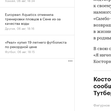
Хоккей, 06 авг, 18:34
к своем
намного
European Aquatics отменила
тренировки пловцов в Сене из-за
«Самбо-
качества воды
возвращ
Другие, 06 авг, 18:16
в жизни
в родны
«Реал» купил 19-летнего футболиста
по рекордной цене
В свою 
Футбол, 06 авг, 18:15
«Я ниче
Косторн
Косто
сообщ
Тутбе
Фигурное 