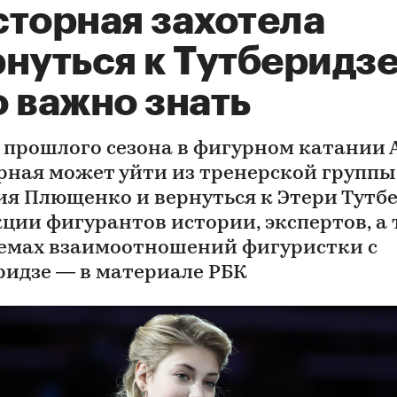
сторная захотела
нуться к Тутберидзе
 важно знать
 прошлого сезона в фигурном катании 
рная может уйти из тренерской группы
ия Плющенко и вернуться к Этери Тутбе
кции фигурантов истории, экспертов, а
емах взаимоотношений фигуристки с
ридзе — в материале РБК