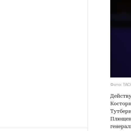
Фото: ТАС
Действ
Косторн
Тутбери
Плющен
генерал