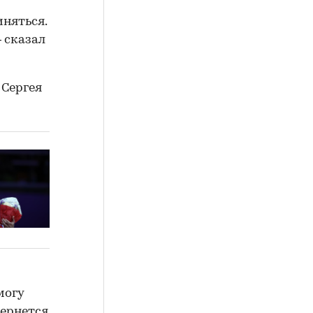
иняться.
 сказал
 Сергея
могу
вернется