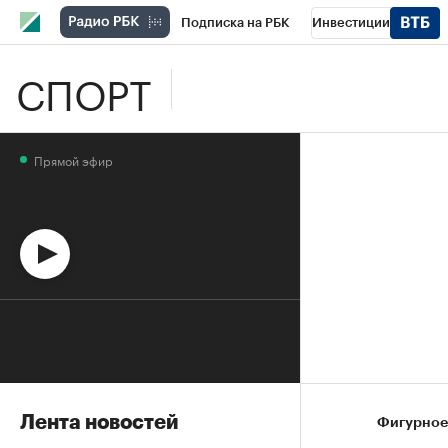
Подписка на РБК
Инвестиции
СПОРТ
Школа управления РБК
РБК Образова
РБК Бизнес-среда
Дискуссионный клу
Прямой эфир
Спецпроекты
Проверка контрагентов
Лента новостей
Фигурное