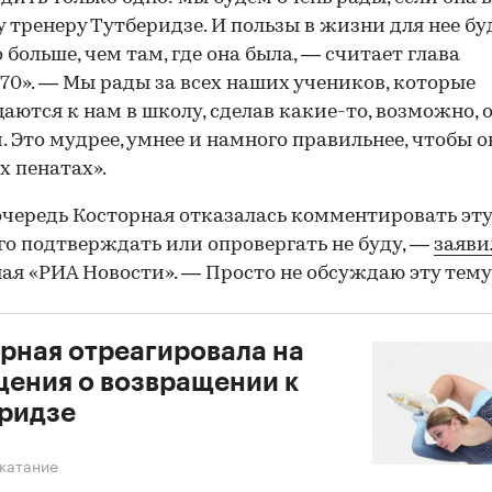
у тренеру Тутберидзе. И пользы в жизни для нее бу
 больше, чем там, где она была, — считает глава
70». — Мы рады за всех наших учеников, которые
аются к нам в школу, сделав какие-то, возможно,
. Это мудрее, умнее и намного правильнее, чтобы 
х пенатах».
очередь Косторная отказалась комментировать эту
го подтверждать или опровергать не буду, —
заяви
ая «РИА Новости». — Просто не обсуждаю эту тему
рная отреагировала на
ения о возвращении к
ридзе
катание