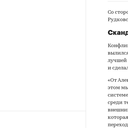
Со стор
Рудковс
Скан
Конфлик
вылился
лучшей 
и сделал
«От Але
этом мы
системе
среди те
внешним
которая
переход