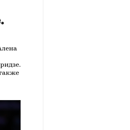
.
Алена
ридзе.
 также