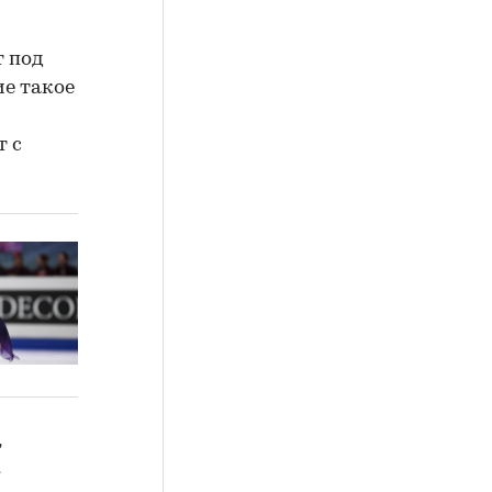
т под
ие такое
т с
,
к