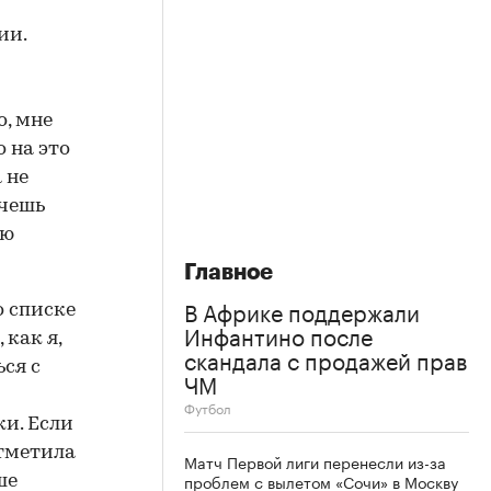
ии.
о, мне
о на это
 не
очешь
ую
Главное
В Африке поддержали
о списке
Инфантино после
 как я,
скандала с продажей прав
ся с
ЧМ
Футбол
ки. Если
отметила
Матч Первой лиги перенесли из-за
проблем с вылетом «Сочи» в Москву
ше