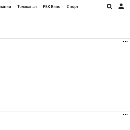
пании
Телеканал
РБК Вино
Спорт
ые проекты
Город
Стиль
Крипто
Спецпроекты СПб
Конференции СПб
ансы
Рынок наличной валюты