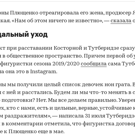
оны Плющенко отреагировала его жена, продюсер 
кая. «Нам об этом ничего не известно», —
сказала
о
дальный уход
т при расставании Косторной и Тутберидзе сразу
 в общественное пространство. Причем первой об 
фигуристки сезона 2019/2020
сообщила
сама Тутб
а она это в Instagram.
ны мы получили целый список девочек нон грата. 
 с ней и расстались. Будем ли мы что-то менять в 
 подготовки? Нет. Мы все делаем правильно. Уверен
х, кто с нами, есть и цельные, верные, устойчивые 
 раздражителям», — написала 31 июля Тутберидз
 в комментарии отметила, что фигуристка догово
е к Плющенко еще в мае.