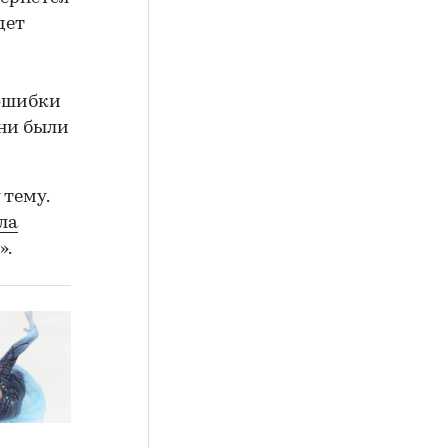
дет
 ошибки
они были
 тему.
ла
».