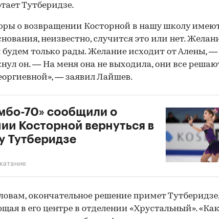
отает Тутберидзе.
оры о возвращении Косторной в нашу школу имею
снования, неизвестно, случится это или нет. Желан
ы будем только рады. Желание исходит от Алены, —
нул он. — На меня она не выходила, они все решаю
еоргиевной», — заявил Лайшев.
мбо-70» сообщили о
ии Косторной вернуться в
у Тутберидзе
катание
словам, окончательное решение примет Тутберидзе
щая в его центре в отделении «Хрустальный». «Ка