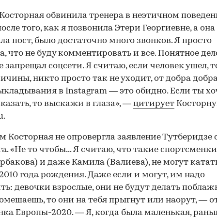
 Косторная обвинила тренера в неэтичном поведен
после того, как я позвонила Этери Георгиевне, а она
а пост, было достаточно много звонков. Я просто
а, что не буду комментировать и все. Понятное дел
е запрещал соцсети. Я считаю, если человек ушел, т
ичины, никто просто так не уходит, от добра добра
ыкладывания в Instagram — это обидно. Если ты х
сказать, то выскажи в глаза», —
цитирует
Косторн
u.
м Косторная не опровергла заявление Тутберидзе 
а. «Не то чтобы... Я считаю, что такие спортсменки,
рбакова) и даже Камила (Валиева), не могут катать
2010 года рождения. Даже если и могут, им надо
ть: девочки взрослые, они не будут делать поблаж
омешаешь, то они на тебя прыгнут или наорут, — 
ка Европы-2020. — Я, когда была маленькая, рань