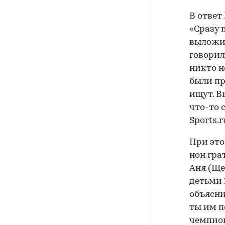
В ответ
«Сразу 
выложил
говорил
никто н
были пр
ищут. В
что-то 
Sports.r
При это
нон грат
Аня (Ще
детьми 
объясни
ты им п
чемпион