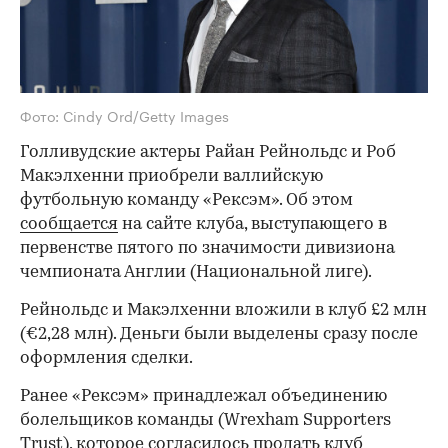
Фото: Cindy Ord/Getty Images
Голливудские актеры Райан Рейнольдс и Роб
Макэлхенни приобрели валлийскую
футбольную команду «Рексэм». Об этом
сообщается
на сайте клуба, выступающего в
первенстве пятого по значимости дивизиона
чемпионата Англии (Национальной лиге).
Рейнольдс и Макэлхенни вложили в клуб £2 млн
(€2,28 млн). Деньги были выделены сразу после
оформления сделки.
Ранее «Рексэм» принадлежал объединению
болельщиков команды (Wrexham Supporters
Trust), которое согласилось продать клуб