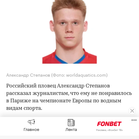
Александр Степанов
(Фото: worldaquatics.com)
Российский пловец Александр Степанов
рассказал журналистам, что ему не понравилось
в Париже на чемпионате Европы по водным
видам спорта.
Степанов выступал в соревнованиях по
плаванию на открытой воде. На дистанции 10 км
Главное
Лента
Реклама, «Фонбет ТВ»
он не финишировал, на 5 км стал 20-м, а в