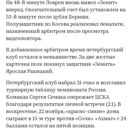
На 48-й минуте Ловрен вновь вывел «Зенит»
вперед. Окончательный счет был установлен на
53-й минуте после дубля Бериши.
Полузащитник из Косова реализовал пенальти,
назначенный арбитром после просмотра
видеоповтора.
В добавленное арбитром время петербургский
клуб остался в меньшинстве. За две желтые
00:00
/
00:00
карточки поле покинул защитник «Зенита»
Ярослав Ракицкий.
Петербургский клуб набрал 31 очко и возглавил
турнирную таблицу чемпионата России.
Команда Сергея Семака опережает ЦСКА
благодаря результатам личной встречи (2:1). В
воскресенье, 22 ноября, «красно-синие» дома
сыграют в 15-м туре против «Сочи». «Ахмат» с 24
баллами остался на пятой позиции.