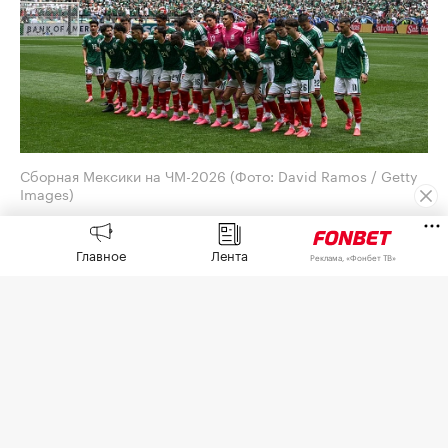
Сборная Мексики на ЧМ-2026
(Фото: David Ramos / Getty
Images)
Генеральный директор Adidas Бьорн Гульден
Главное
Лента
принес извинения за обилие розовых бутс на
Реклама, «Фонбет ТВ»
чемпионате мира по футболу 2026 года. Его
слова
приводит
O Globo.
Отвечая на вопрос агентства AFP на пресс-
конференции, посвященной квартальным
результатам, Гульден сказал, что это «случилось
случайно».