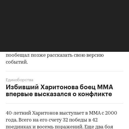
По словам бойца, Яндиев в течение нескольких
месяцев занимал у него и его друзей деньги и не
собирался их возвращать. В итоге, по словам
бойца, сумма долга составила 1 млн руб. В
интервью ТАСС Харитонов
заявил
, что Яндиев
задолжал ему более 2 млн руб.
В ответ Яндиев назвал Харитонова лжецом и
пообещал позже рассказать свою версию
событий.
Единоборства
Избивший Харитонова боец ММА
впервые высказался о конфликте
40-летний Харитонов выступает в MMA с 2000
года. Всего на его счету 32 победы в 42
поединках и восемь поражений. Еще два боя