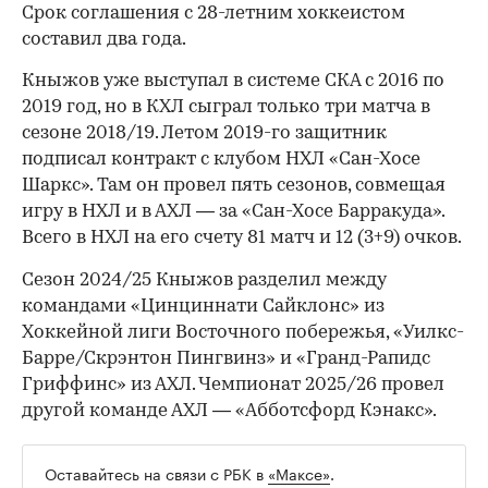
Срок соглашения с 28-летним хоккеистом
составил два года.
Кныжов уже выступал в системе СКА с 2016 по
2019 год, но в КХЛ сыграл только три матча в
сезоне 2018/19. Летом 2019-го защитник
подписал контракт с клубом НХЛ «Сан-Хосе
Шаркс». Там он провел пять сезонов, совмещая
игру в НХЛ и в АХЛ — за «Сан-Хосе Барракуда».
Всего в НХЛ на его счету 81 матч и 12 (3+9) очков.
Сезон 2024/25 Кныжов разделил между
командами «Цинциннати Сайклонс» из
Хоккейной лиги Восточного побережья, «Уилкс-
Барре/Скрэнтон Пингвинз» и «Гранд-Рапидс
Гриффинс» из АХЛ. Чемпионат 2025/26 провел
другой команде АХЛ — «Абботсфорд Кэнакс».
Оставайтесь на связи с РБК в
«Максе»
.