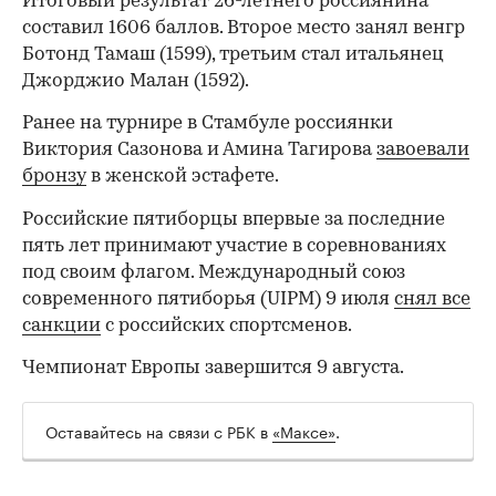
Итоговый результат 26-летнего россиянина
составил 1606 баллов. Второе место занял венгр
Ботонд Тамаш (1599), третьим стал итальянец
Джорджио Малан (1592).
Ранее на турнире в Стамбуле россиянки
Виктория Сазонова и Амина Тагирова
завоевали
бронзу
в женской эстафете.
Российские пятиборцы впервые за последние
пять лет принимают участие в соревнованиях
под своим флагом. Международный союз
современного пятиборья (UIPM) 9 июля
снял все
санкции
с российских спортсменов.
Чемпионат Европы завершится 9 августа.
Оставайтесь на связи с РБК в
«Максе»
.
00:00
/
00:00