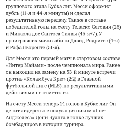
группового этапа Кубка лиг. Месси оформил
дубль (11-я и 44-я минуты) и сделал
результативную передачу. Также в составе
победителей голы на счету Теласко Сеговия (26)
и Микаэла дос Сантоса Силвы (45-я+7). У
проигравших мячи забили Давид Родригес (4-я)
и Рафа Льоренте (51-я).
Для Месси это первый матч в стартовом составе
«Интер Майами» после чемпионата мира. Ранее
он выходил на замену на 53-й минуте встречи
против «Коламбуса Крю» (2:2) в Главной
футбольной лиге (MLS), но результативными
действиями не отметился.
На счету Месси теперь 14 голов в Кубке лиг. Он
делит лидерство с полузащитником «Лос-
Анджелеса» Дени Буанга в гонке лучших
бомбардиров в истории турнира.