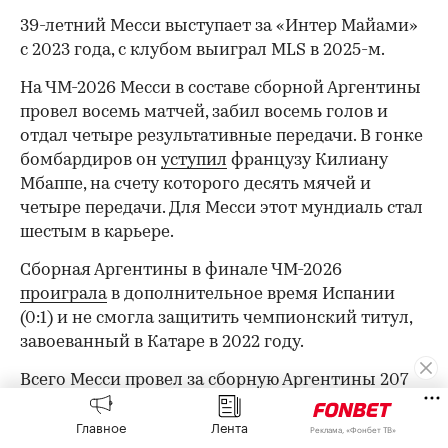
39-летний Месси выступает за «Интер Майами»
с 2023 года, с клубом выиграл MLS в 2025-м.
На ЧМ-2026 Месси в составе сборной Аргентины
00:00
/
00:00
провел восемь матчей, забил восемь голов и
отдал четыре результативные передачи. В гонке
бомбардиров он
уступил
французу Килиану
Мбаппе, на счету которого десять мячей и
четыре передачи. Для Месси этот мундиаль стал
шестым в карьере.
Сборная Аргентины в финале ЧМ-2026
проиграла
в дополнительное время Испании
(0:1) и не смогла защитить чемпионский титул,
завоеванный в Катаре в 2022 году.
Всего Месси провел за сборную Аргентины 207
игр и забил 125 мячей.
Главное
Лента
Реклама, «Фонбет ТВ»
Месси — восьмикратный обладатель «Золотого