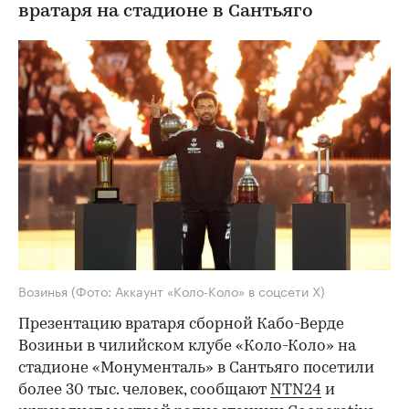
вратаря на стадионе в Сантьяго
Возинья
(Фото: Аккаунт «Коло-Коло» в соцсети Х)
Презентацию вратаря сборной Кабо-Верде
Возиньи в чилийском клубе «Коло-Коло» на
стадионе «Монументаль» в Сантьяго посетили
более 30 тыс. человек, сообщают
NTN24
и