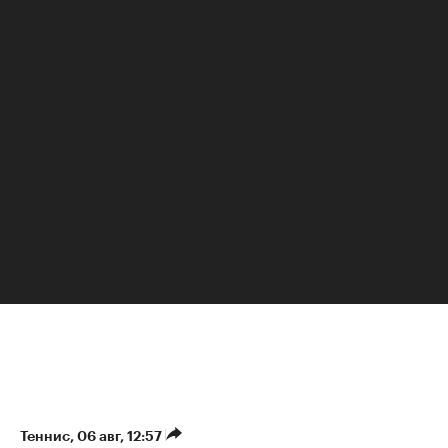
Анна Сатдинова
Теннис
⁠,
06 авг, 12:57