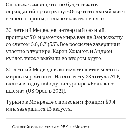
Он также заявил, что не будет искать
оправданий проигрышу: «Отвратительный матч
с моей стороны, больше сказать нечего».
30-летний Медведев, четвертый сеяный,
проиграл
70-й ракетке мира ван де Зандсхюлпу
со счетом 3:6, 6:7 (5:7). Все россияне завершили
участие в турнире. Карен Хачанов и Андрей
Рублев также выбыли во втором круге.
30-летний Медведев занимает шестое место в
мировом рейтинге. На его счету 23 титула ATP,
включая одну победу на турнире «Большого
00:00
/
00:00
шлема» (US Open в 2021).
Турнир в Монреале с призовым фондом $9,4
млн завершится 13 августа.
Оставайтесь на связи с РБК в
«Максе»
.