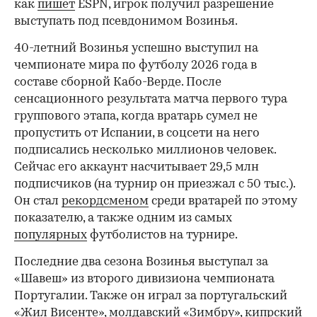
как
пишет
ESPN, игрок получил разрешение
выступать под псевдонимом Возинья.
40-летний Возинья успешно выступил на
чемпионате мира по футболу 2026 года в
составе сборной Кабо-Верде. После
00:00
/
00:00
сенсационного результата матча первого тура
группового этапа, когда вратарь сумел не
пропустить от Испании, в соцсети на него
подписались несколько миллионов человек.
Сейчас его аккаунт насчитывает 29,5 млн
подписчиков (на турнир он приезжал с 50 тыс.).
Он стал
рекордсменом
среди вратарей по этому
показателю, а также одним из самых
популярных
футболистов на турнире.
Последние два сезона Возинья выступал за
«Шавеш» из второго дивизиона чемпионата
Португалии. Также он играл за португальский
«Жил Висенте», молдавский «Зимбру», кипрский