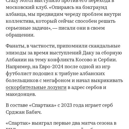
Crazy North выступило против его перехода в
московский клуб. «Опираясь на бэкграунд
албанца, мы предвидим череду проблем внутри
00:00
/
00:00
коллектива, который сейчас способен решать
серьезные задачи», — писали они в своем
обращении.
Фанаты, в частности, припомнили скандальные
эпизоды за время выступлений Даку за сборную
Албании на тему конфликта Косово и Сербии.
Например, на Евро-2024 после одной из игр
футболист подошел к трибуне албанских
болельщиков с мегафоном и начал выкрикивать
оскорбительные лозунги
в адрес сербов и
македонцев.
В составе «Спартака» с 2023 года играет серб
Срджан Бабич.
«Спартак» выиграл первые два матча сезона в