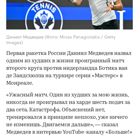
Даниил Медведев
(Фото: Minas Panagiotakis / Getty
Images)
Первая ракетка России Даниил Медведев назвал
одним из худших в жизни проигранный матч
второго круга против нидерландца Ботика ван
де Зандсхюлпа на турнире серии «Мастерс» в
Монреале.
«Ужасный матч. Один из худших за мою жизнь,
никогда не проигрывал на харде шесть подач за
два сета. Катастрофа. Объяснений нет,
тренировался в принципе неплохо, уже ничего
не изменишь. Двигаемся дальше», — сказал
Медведев в интервью YouTube-каналу «Больше!»