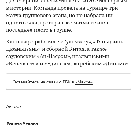
Для сборной Узбекистана ЧМ-2026 стал первым
в истории. Команда провела на турнире три
матча группового этапа, но не набрала ни
одного очка, проиграв все матчи и заняв
00:00
/
00:00
последнее место в группе.
Каннаваро работал с «Гуанчжоу», «Тяньцзинь
Цюаньцзянь» и сборной Китая, а также
саудовским «Ан-Насром», итальянскими
«Беневенто» и «Удинезе», загребским «Динамо».
Оставайтесь на связи с РБК в
«Максе»
.
Авторы
Рената Утяева