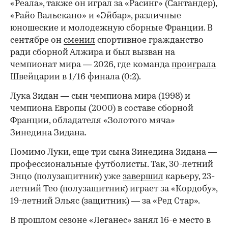
«Реала», также он играл за «Расинг» (Сантандер),
«Райо Вальекано» и «Эйбар», различные
юношеские и молодежную сборные Франции. В
сентябре он
сменил
спортивное гражданство
ради сборной Алжира и был вызван на
чемпионат мира — 2026, где команда
проиграла
Швейцарии в 1/16 финала (0:2).
00:00
/
00:00
Лука Зидан — сын чемпиона мира (1998) и
чемпиона Европы (2000) в составе сборной
Франции, обладателя «Золотого мяча»
Зинедина Зидана.
Помимо Луки, еще три сына Зинедина Зидана —
профессиональные футболисты. Так, 30-летний
Энцо (полузащитник) уже
завершил
карьеру, 23-
летний Тео (полузащитник) играет за «Кордобу»,
19-летний Эльяс (защитник) — за «Ред Стар».
В прошлом сезоне «Леганес» занял 16-е место в