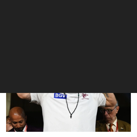
В интервью The Athletic украинец
рассказал о переговорах о бое с
Деонтеем Уайлдером. 26 июня Усик
отказался от чемпионских поясов по
версиям IBF, WBA и WBC в
супертяжелом весе