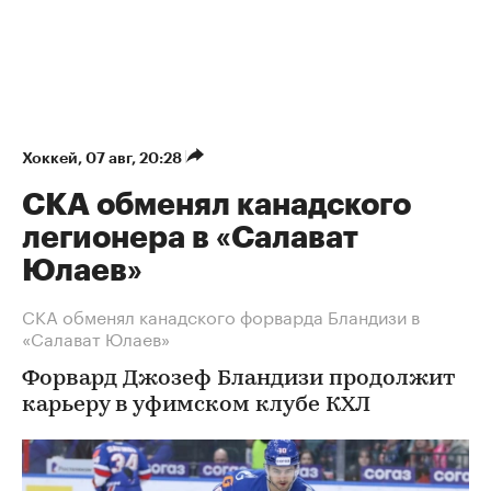
Хоккей
⁠,
07 авг, 20:28
СКА обменял канадского
легионера в «Салават
Юлаев»
СКА обменял канадского форварда Бландизи в
«Салават Юлаев»
Форвард Джозеф Бландизи продолжит
карьеру в уфимском клубе КХЛ