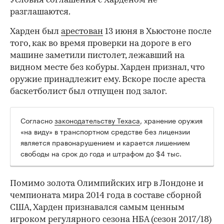
Условия соглашения с Харденом не
разглашаются.
Харден был
арестован
13 июня в Хьюстоне после
того, как во время проверки на дороге в его
машине заметили пистолет, лежавший на
видном месте без кобуры. Харден признал, что
оружие принадлежит ему. Вскоре после ареста
баскетболист был отпущен под залог.
Согласно
законодательству Техаса
, хранение оружия
00:00
/
00:00
«на виду» в транспортном средстве без лицензии
является правонарушением и карается лишением
свободы на срок до года и штрафом до $4 тыс.
Помимо золота Олимпийских игр в Лондоне и
чемпионата мира 2014 года в составе сборной
США, Харден признавался самым ценным
игроком регулярного сезона НБА (сезон 2017/18)