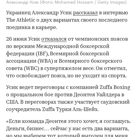
Александр Усик
(Фото: Mohamed Hossam / Getty Images)
Украинец Александр Усик
рассказал
в интервью
The Athletic о двух вариантах своего последнего
поединка в карьере.
26 июня Усик
отказался
от чемпионских поясов
по версиям Международной боксерской
федерации (IBF), Всемирной боксерской
ассоциации (WBA) и Всемирного боксерского
совета (WBC) в супертяжелом весе. Он отметил,
что освобождает пояса, но не уходит из спорта.
Усик ведет переговоры с компанией Zuffa Boxing
о прощальном бое против Деонтея Уайлдера в
США. В переговорах также участвует саудовский
соучредитель Zuffa Турки Аль-Шейх.
«Если команда Деонтея этого хочет, я соглашусь.
Деньги, бизнес… сейчас у нас есть два варианта,
но мы выберем тот, который выгоден для меня.