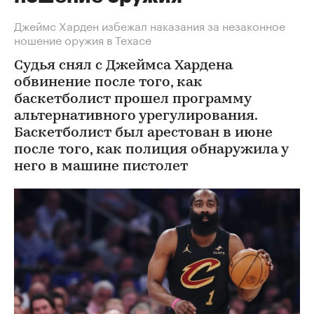
Джеймс Харден избежал наказания за незаконное
ношение оружия в Техасе
Судья снял с Джеймса Хардена
обвинение после того, как
баскетболист прошел программу
альтернативного урегулирования.
Баскетболист был арестован в июне
после того, как полиция обнаружила у
него в машине пистолет