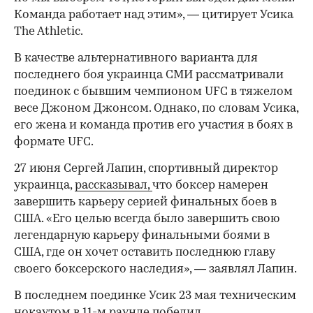
Команда работает над этим», — цитирует Усика
The Athletic.
В качестве альтернативного варианта для
последнего боя украинца СМИ рассматривали
поединок с бывшим чемпионом UFC в тяжелом
00:00
/
00:00
весе Джоном Джонсом. Однако, по словам Усика,
его жена и команда против его участия в боях в
формате UFC.
27 июня Сергей Лапин, спортивный директор
украинца,
рассказывал,
что боксер намерен
завершить карьеру серией финальных боев в
США. «Его целью всегда было завершить свою
легендарную карьеру финальными боями в
США, где он хочет оставить последнюю главу
своего боксерского наследия», — заявлял Лапин.
В последнем поединке Усик 23 мая техническим
нокаутом в 11-м раунде победил