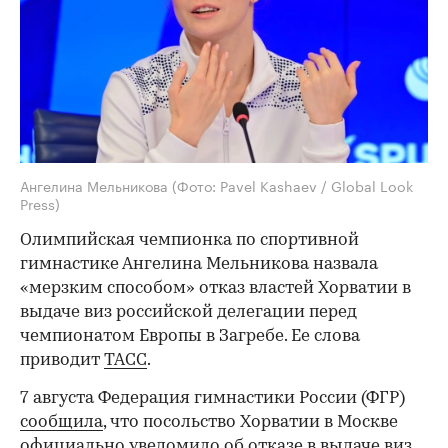
Ангелина Мельникова
(Фото: Pavel Kashaev / Global Look
Press)
Олимпийская чемпионка по спортивной
гимнастике Ангелина Мельникова назвала
«мерзким способом» отказ властей Хорватии в
выдаче виз российской делегации перед
чемпионатом Европы в Загребе. Ее слова
приводит
ТАСС
.
7 августа Федерация гимнастики России (ФГР)
сообщила
, что посольство Хорватии в Москве
официально уведомило об отказе в выдаче виз