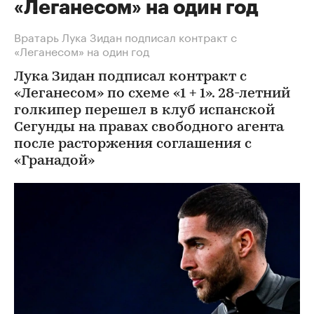
«Леганесом» на один год
Вратарь Лука Зидан подписал контракт с
«Леганесом» на один год
Лука Зидан подписал контракт с
«Леганесом» по схеме «1 + 1». 28-летний
голкипер перешел в клуб испанской
Сегунды на правах свободного агента
после расторжения соглашения с
«Гранадой»