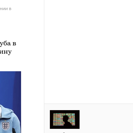
нии в
уба в
чину