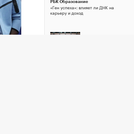
РБК Образование
«Ген успеха»: влияет ли ДНК на
карьеру и доход
РБК Образование
Увольнять без вины: как
руководителю пережить сложные
кадровые решения
клуба в
м
можность
листа,