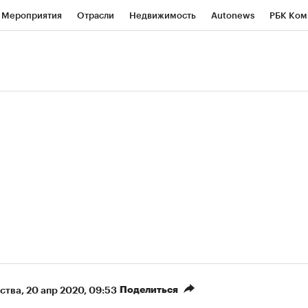
Мероприятия
Отрасли
Недвижимость
Autonews
РБК Ком
ние
РБК Курсы
РБК Life
Тренды
Визионеры
Национальн
б
Исследования
Кредитные рейтинги
Франшизы
Газета
роверка контрагентов
Политика
Экономика
Бизнес
Техно
(+8,39%)
«Северсталь» ₽700
НОВАТЭК ₽1 400
Купить
прогноз КИТ Финанс к 20.07.27
прогноз SberCIB к
Поделиться
ства
⁠,
20 апр 2020, 09:53