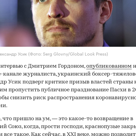
ександр Усик
(Фото: Serg Glovny/Global Look Press)
интервью с Дмитрием Гордоном,
опубликованном
н
-канале журналиста, украинский боксер-тяжелов
др Усик подверг критике призыв властей страны 
м пропустить публичное празднование Пасхи в 2
тобы снизить риск распространения коронавирусн
ии.
, что пришло на ум, — это какое-то возвращение в
ий Союз, когда, прости господи, краснопузые зак
и все такое. Как сейчас, в XXI веке, можно позволит