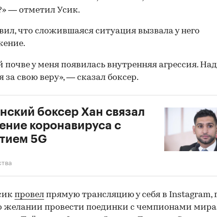
?» — отметил Усик.
вил, что сложившаяся ситуация вызвала у него
жение.
й почве у меня появилась внутренняя агрессия. На
я за свою веру», — сказал боксер.
нский боксер Хан связал
ение коронавируса с
тием 5G
ства
сик
провел
прямую трансляцию у себя в Instagram, 
о желании провести поединки с чемпионами мира
00:00
/
00:00