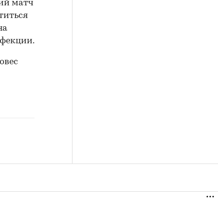
ий матч
титься
на
нфекции.
овес