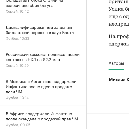
британ
велосипеде сбил бегуна
Усика б
Хоккей, 10:42
еще с о
неопред
Дисквалифицированный за допинг
Заболотный перешел в клуб Басты
На проф
Футбол, 10:33
одержал 
Российский хоккеист подписал новый
контракт в НХЛ на $2,2 млн
Авторы
Хоккей, 10:29
В Мексике и Аргентине поддержали
Михаил К
Инфантино после идеи о продаже
доли ЧМ
Футбол, 10:14
В Африке поддержали Инфантино
после скандала с продажей прав ЧМ
Футбол, 00:05