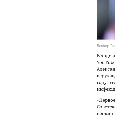
Боксер Ал
В ходе 
YouTube
Алексан
верующи
году, ч
инфекц
«Первое
Советск
церкви 