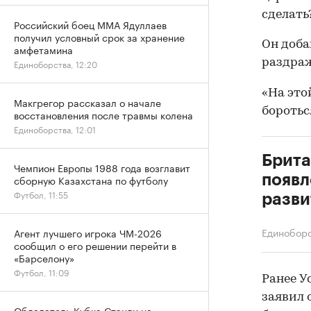
сделать
Российский боец ММА Ядуллаев
получил условный срок за хранение
Он доба
амфетамина
раздра
Единоборства, 12:20
«На это
Макгрегор рассказал о начале
боротьс
восстановления после травмы колена
Единоборства, 12:01
Брита
Чемпион Европы 1988 года возглавит
появл
сборную Казахстана по футболу
Футбол, 11:55
разви
Единобор
Агент лучшего игрока ЧМ-2026
сообщил о его решении перейти в
«Барселону»
Футбол, 11:09
Ранее У
заявил 
Обладатель Кубка Стэнли на