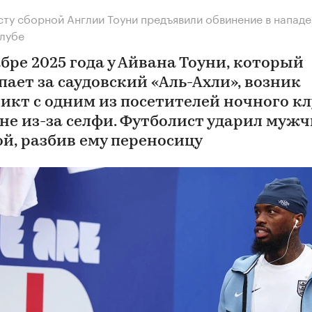
ту сборной Англии Тоуни предъявили обвинение в нападе
лубе
бре 2025 года у Айвана Тоуни, который
пает за саудовский «Аль-Ахли», возник
икт с одним из посетителей ночного кл
не из-за селфи. Футболист ударил муж
ой, разбив ему переносицу