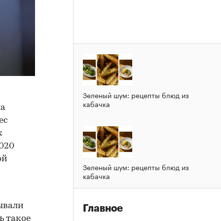
Зеленый шум: рецепты блюд из
кабачка
а
ес
к
020
ой
Зеленый шум: рецепты блюд из
кабачка
рывали
Главное
ь такое