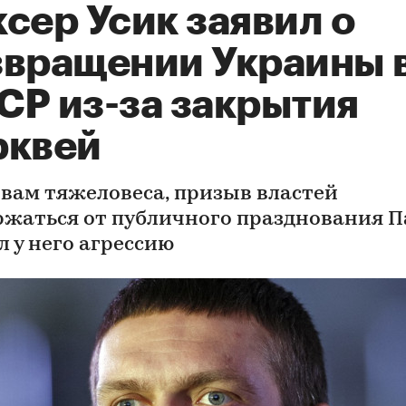
сер Усик заявил о
звращении Украины 
СР из-за закрытия
рквей
овам тяжеловеса, призыв властей
ржаться от публичного празднования П
л у него агрессию