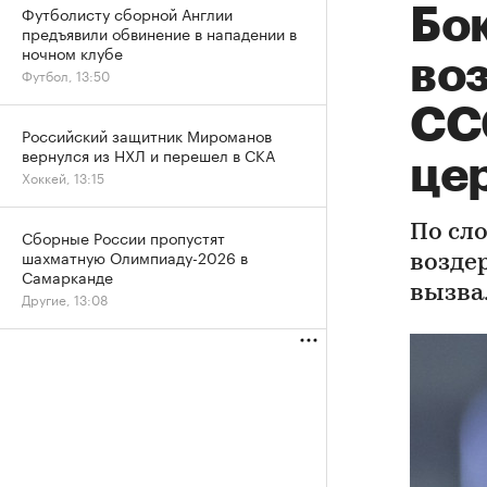
Футболисту сборной Англии
Бок
предъявили обвинение в нападении в
ночном клубе
во
Футбол, 13:50
СС
Российский защитник Мироманов
вернулся из НХЛ и перешел в СКА
це
Хоккей, 13:15
По сл
Сборные России пропустят
шахматную Олимпиаду-2026 в
возде
Самарканде
вызва
Другие, 13:08