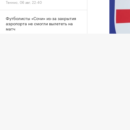
Теннис, 06 авг, 22:40
Футболисты «Сочи» из-за закрытия
аэропорта не смогли вылететь на
матч
Футбол, 06 авг, 21:45
Винисиус продлил контракт с
Айван Тоу
«Реалом» на фоне слухов об уходе в
«Арсенал»
Нападаю
Футбол, 06 авг, 21:42
обвинен
Лондоне
Российский прыгун в воду взял второе
золото на чемпионате Европы
30-летн
Другие, 06 авг, 21:39
поврежд
магистр
Александрова первой вышла в
четвертый круг «тысячника» WTA в
«Хотя о
Торонто
оправда
Теннис, 06 авг, 20:22