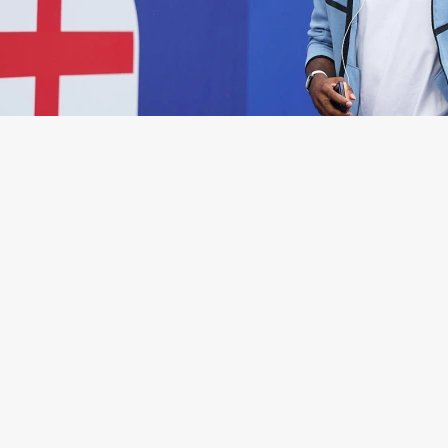
ни
(Фото: Richard Pelham / Getty Images)
щему сборной Англии Айвану Тоуни предъявлено
ие в нападении на одного из посетителей ночного 
 в декабре 2025 года. Об этом сообщает Би-би-си.
ий футболист обвиняется в нанесении телесных
ений и должен предстать перед Вестминстерски
атским судом 24 сентября.
н, естественно, шокирован, Тоуни надеется на воз
ть свое имя в суде», — сказал представитель футбо