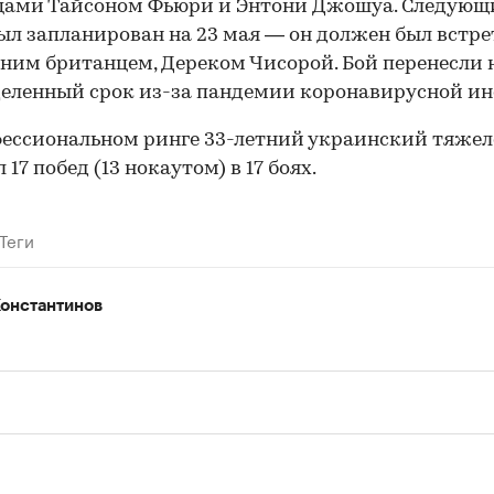
цами Тайсоном Фьюри и Энтони Джошуа. Следующ
ыл запланирован на 23 мая — он должен был встре
дним британцем, Дереком Чисорой. Бой перенесли 
еленный срок из-за пандемии коронавирусной и
ессиональном ринге 33-летний украинский тяжел
17 побед (13 нокаутом) в 17 боях.
Теги
онстантинов