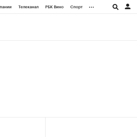
...
пании
Телеканал
РБК Вино
Спорт
ые проекты
Город
Стиль
Крипто
Спецпроекты СПб
логии и медиа
Финансы
(+38,23%)
(+31,2%)
«Русагро» ₽120
Купить
Купить
 27.07.27
прогноз ПСБ к 26.07.27