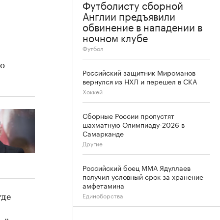
Футболисту сборной
Англии предъявили
обвинение в нападении в
ночном клубе
Футбол
до
Российский защитник Мироманов
вернулся из НХЛ и перешел в СКА
Хоккей
Сборные России пропустят
шахматную Олимпиаду-2026 в
Самарканде
Другие
Российский боец ММА Ядуллаев
получил условный срок за хранение
амфетамина
Единоборства
где