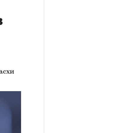
в
асхи