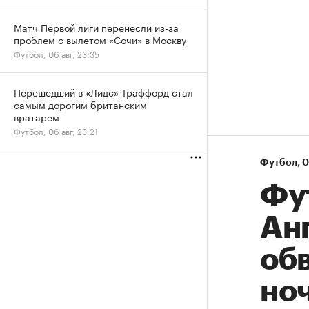
Матч Первой лиги перенесли из-за
проблем с вылетом «Сочи» в Москву
Футбол, 06 авг, 23:35
Перешедший в «Лидс» Траффорд стал
самым дорогим британским
вратарем
Футбол, 06 авг, 23:21
Футбол
⁠,
0
Фу
Ан
об
но