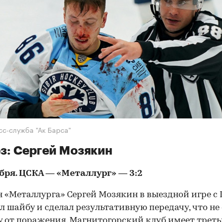
сс-служба "Ак Барса"
з: Сергей Мозякин
бря. ЦСКА — «Металлург» — 3:2
 «Металлурга» Сергей Мозякин в выездной игре с
л шайбу и сделал результативную передачу, что не
 от поражения. Магнитогорский клуб
имеет
треть