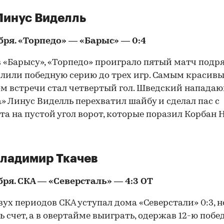
Линус Виделль
бря. «Торпедо» — «Барыс» — 0:4
 «Барысу», «Торпедо» проиграло пятый матч подря
лили победную серию до трех игр. Самым красив
м встречи стал четвертый гол. Шведский напада
» Линус Виделль перехватил шайбу и сделал пас с
та на пустой угол ворот, которые поразил Корбан 
Владимир Ткачев
бря. СКА — «Северсталь» — 4:3 ОТ
вух периодов СКА уступал дома «Северстали» 0:3, н
ь счет, а в овертайме выиграть, одержав 12-ю побе