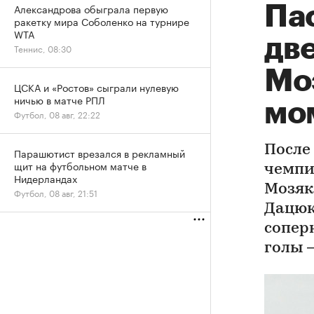
Александрова обыграла первую
Па
ракетку мира Соболенко на турнире
WTA
две
Теннис, 08:30
Мо
ЦСКА и «Ростов» сыграли нулевую
ничью в матче РПЛ
мо
Футбол, 08 авг, 22:22
После
Парашютист врезался в рекламный
щит на футбольном матче в
чемпи
Нидерландах
Мозяк
Футбол, 08 авг, 21:51
Дацюк
сопер
голы 