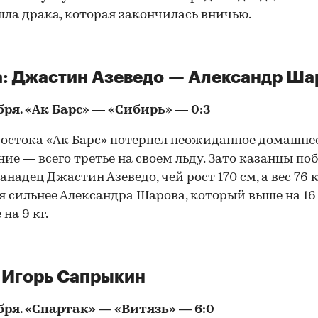
ла драка, которая закончилась вничью.
00:00
/
00:00
: Джастин Азеведо — Александр Ша
бря. «Ак Барс» — «Сибирь» — 0:3
остока «Ак Барс» потерпел неожиданное домашне
ие — всего третье на своем льду. Зато казанцы по
анадец Джастин Азеведо, чей рост 170 см, а вес 76 к
я сильнее Александра Шарова, который выше на 16
на 9 кг.
 Игорь Сапрыкин
бря. «Спартак» — «Витязь» — 6:0