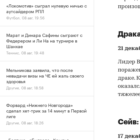
«Локомотив» сыграл нулевую ничью с
произош
аутсайдером РПЛ
Футбол, 08 авг, 19:56
Драка
Марат и Динара Сафины сыграют с
Федерером и Ли На на турнире в
Шанхае
21 дека
Теннис, 08 авг, 19:48
Лидер В
Мельникова заявила, что после
поражен
невыдачи визы на ЧЕ ей жаль своего
драке. К
здоровья
оказалс
Другие, 08 авг, 18:58
тяжелее 
Форвард «Нижнего Новгорода»
сделал хет-трик за 14 минут в Первой
лиге
Сейв:
Другие, 08 авг, 18:26
17 дека
«Балтика» обыграла «Крылья