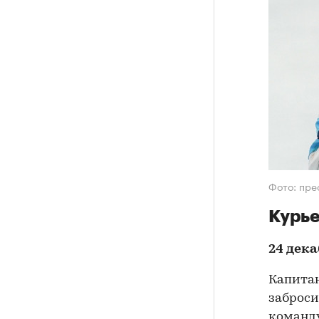
Фото: пре
Курье
24 дека
Капитан
заброси
команду