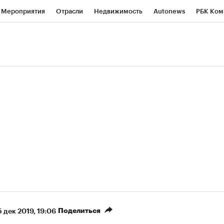
Мероприятия
Отрасли
Недвижимость
Autonews
РБК Ком
ние
РБК Курсы
РБК Life
Тренды
Визионеры
Национальн
б
Исследования
Кредитные рейтинги
Франшизы
Газета
роверка контрагентов
Политика
Экономика
Бизнес
Техно
(+86,1%)
(+31,48%)
5 450
АФК «Система» ₽12
Купить
Ку
 ПСБ к 29.07.27
прогноз БКС к 15.07.27
Поделиться
5 дек 2019, 19:06