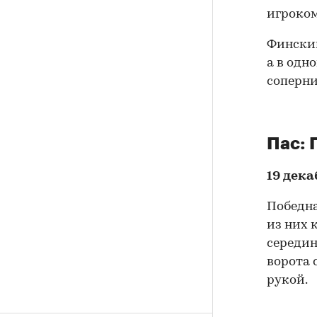
игроком
Финский
а в одн
соперни
Пас: 
19 дек
Победна
из них 
середин
ворота 
рукой.