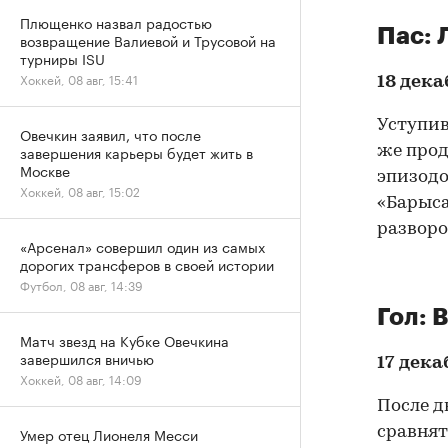
Плющенко назвал радостью
Пас: 
возвращение Валиевой и Трусовой на
турниры ISU
Хоккей, 08 авг, 15:41
18 дека
Уступив
Овечкин заявил, что после
завершения карьеры будет жить в
же прод
Москве
эпизодо
Хоккей, 08 авг, 15:02
«Барыса
разворо
«Арсенал» совершил один из самых
дорогих трансферов в своей истории
Футбол, 08 авг, 14:39
Гол: 
Матч звезд на Кубке Овечкина
завершился вничью
17 дека
Хоккей, 08 авг, 14:09
После д
сравнят
Умер отец Лионеля Месси