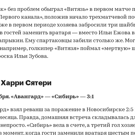
к» без проблем обыграл «Витязь» в первом матче 
Первого канала», положив начало трехматчевой п
Уже в первом периоде хозяева забросили три шайб
в гостей заменить вратаря — вместо Ильи Ежова 
апрыкин. Ему спартаковцы забили столько же. Мог
 например, голкипер «Витязя» поймал «мертвую» 
роска Ильи Зубова.
 Харри Сятери
бря. «Авангард» — «Сибирь» — 3:1
рд» взял реванш за поражение в Новосибирске 2:5 
месяца. Правда, домашняя встреча складывалась д
непросто. «Сибирь» вела в счете, а третий гол хозя
в момент, когда гости заменили вратаря шестым 