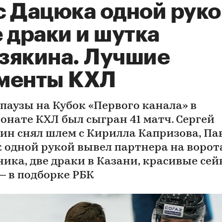
с Дацюка одной руко
 драки и шутка
зякина. Лучшие
менты КХЛ
 паузы на Кубок «Первого канала» в
онате КХЛ был сыгран 41 матч. Сергей
ин снял шлем с Кирилла Капризова, Па
 одной рукой вывел партнера на ворот
ника, две драки в Казани, красивые сей
— в подборке РБК