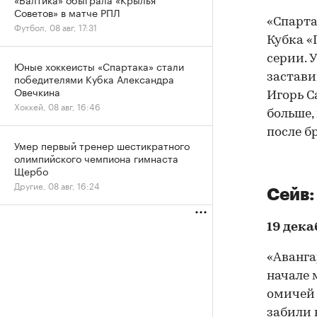
Советов» в матче РПЛ
«Спарта
Футбол, 08 авг, 17:31
Кубка «
серии. 
Юные хоккеисты «Спартака» стали
застави
победителями Кубка Александра
Овечкина
Игорь С
Хоккей, 08 авг, 16:46
больше,
после б
Умер первый тренер шестикратного
олимпийского чемпиона гимнаста
Щербо
Другие, 08 авг, 16:24
Сейв:
19 дека
«Аванга
начале 
омичей 
забили 