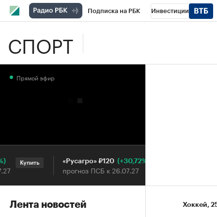
Подписка на РБК
Инвестиции
СПОРТ
Школа управления РБК
РБК Образова
РБК Бизнес-среда
Дискуссионный клу
Прямой эфир
Конференции СПб
Спецпроекты
П
Рынок наличной валюты
(+30,72%)
«Русагро» ₽120
Ozon ₽
Купить
Купить
прогноз ПСБ к 26.07.27
прогноз
Лента новостей
Хоккей
⁠,
2