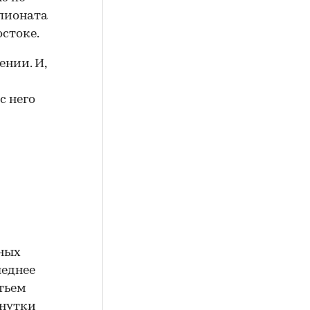
мпионата
остоке.
ении. И,
с него
ьных
леднее
етьем
инутки