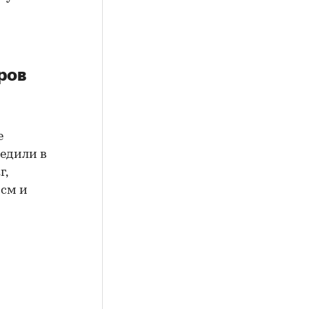
ров
е
бедили в
г,
 см и