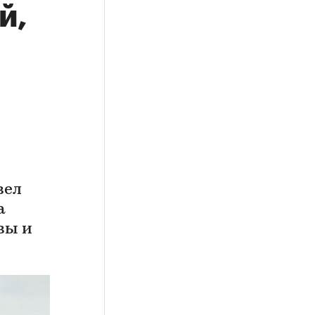
й,
вел
а
вы и