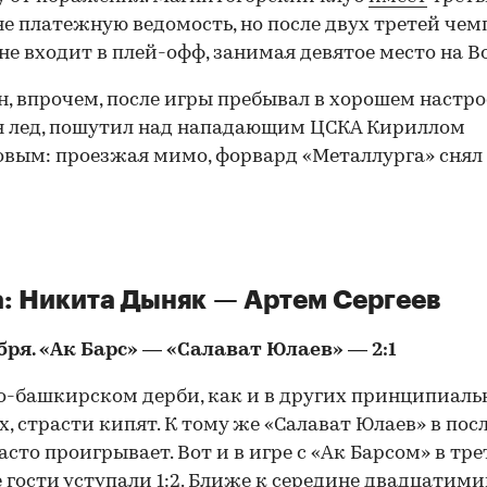
е платежную ведомость, но после двух третей че
 не входит в плей-офф, занимая девятое место на В
, впрочем, после игры пребывал в хорошем настро
я лед, пошутил над нападающим ЦСКА Кириллом
вым: проезжая мимо, форвард «Металлурга» снял 
: Никита Дыняк — Артем Сергеев
бря. «Ак Барс» — «Салават Юлаев» — 2:1
о-башкирском дерби, как и в других принципиал
х, страсти кипят. К тому же «Салават Юлаев» в пос
асто проигрывает. Вот и в игре с «Ак Барсом» в тр
 гости уступали 1:2. Ближе к середине двадцатим