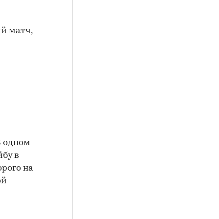
й матч,
В одном
бу в
орого на
ой