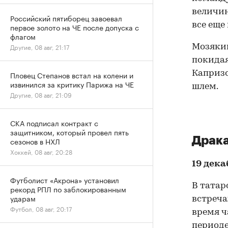
величин
Российский пятиборец завоевал
все еще
первое золото на ЧЕ после допуска с
флагом
Другие, 08 авг, 21:17
Мозякин
покида
Капризо
Пловец Степанов встал на колени и
извинился за критику Парижа на ЧЕ
шлем.
Другие, 08 авг, 21:09
СКА подписал контракт с
защитником, который провел пять
Драка
сезонов в НХЛ
Хоккей, 08 авг, 20:28
19 дека
Футболист «Акрона» установил
В татар
рекорд РПЛ по заблокированным
ударам
встреча
Футбол, 08 авг, 20:17
время ч
периоде