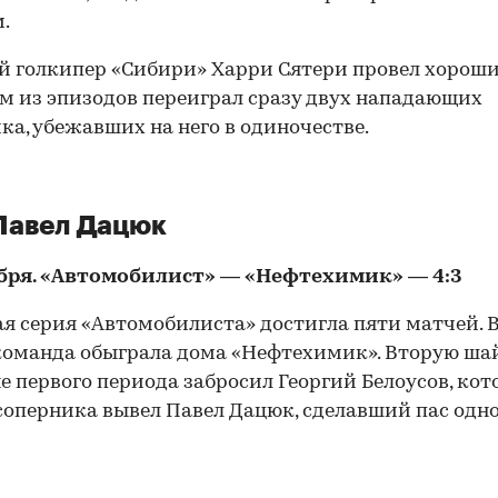
.
 голкипер «Сибири» Харри Сятери провел хороши
ом из эпизодов переиграл сразу двух нападающих
ка, убежавших на него в одиночестве.
Павел Дацюк
абря. «Автомобилист» — «Нефтехимик» — 4:3
я серия «Автомобилиста» достигла пяти матчей. 
команда обыграла дома «Нефтехимик». Вторую шай
е первого периода забросил Георгий Белоусов, кот
соперника вывел Павел Дацюк, сделавший пас одн