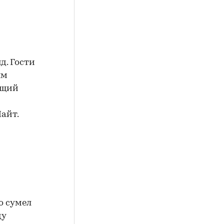
д. Гости
ым
ющий
Найт.
о сумел
ду