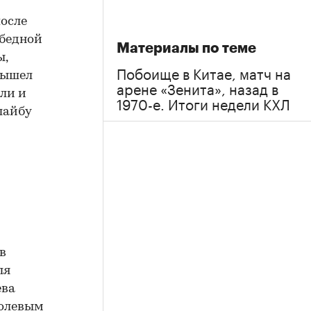
после
обедной
Материалы по теме
ы,
Побоище в Китае, матч на
вышел
арене «Зенита», назад в
ли и
1970-е. Итоги недели КХЛ
шайбу
в
ля
ева
полевым