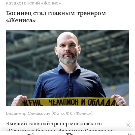
казахстанский «Женис»
Босниец стал главным тренером
«Жениса»
Владимир Слишкович
(Фото: ФК «Женис»)
Бывший главный тренер московского
«Спартака» босниец Владимир Слишкович