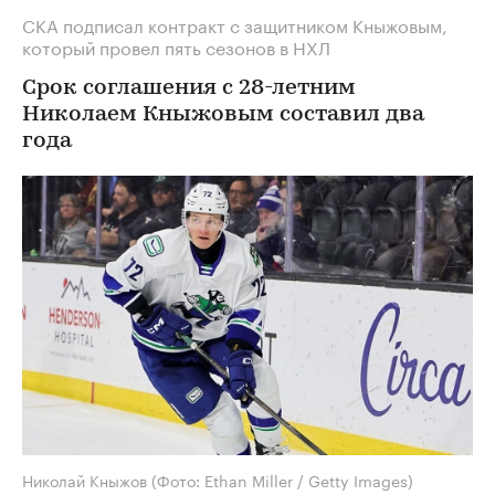
СКА подписал контракт с защитником Кныжовым,
который провел пять сезонов в НХЛ
Срок соглашения с 28-летним
Николаем Кныжовым составил два
года
Николай Кныжов
(Фото: Ethan Miller / Getty Images)