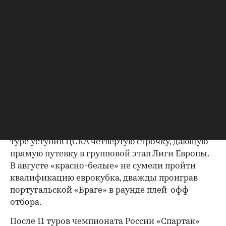
Кононов пришел на пост главного тренера
«Спартака» в ноябре прошлого года. В этой
должности он сменил Рауля Рианчо, временно
возглавлявшего команду после отставки
Массимо Карреры. Ради назначения в «Спартак»
Кононов покинул должность главного тренера
тульского «Арсенала», в котором он работал с
лета 2018 года.
00:00
/
00:00
В прошлом сезоне «Спартак» занял в
чемпионате России пятое место, в последнем
туре уступив ЦСКА четвертую строчку, дающую
прямую путевку в групповой этап Лиги Европы.
В августе «красно-белые» не сумели пройти
квалификацию еврокубка, дважды проиграв
португальской «Браге» в раунде плей-офф
отбора.
После 11 туров чемпионата России «Спартак»