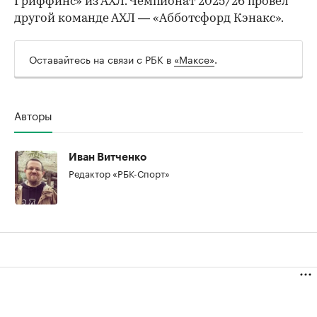
Гриффинс» из АХЛ. Чемпионат 2025/26 провел
другой команде АХЛ — «Абботсфорд Кэнакс».
Оставайтесь на связи с РБК в
«Максе»
.
00:00
/
00:00
Авторы
Иван Витченко
Редактор «РБК-Спорт»