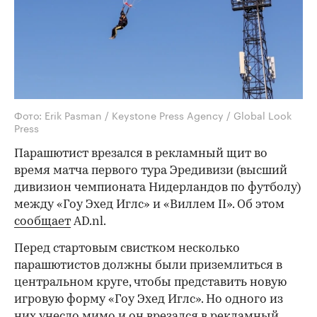
Фото: Erik Pasman / Keystone Press Agency / Global Look
Press
Парашютист врезался в рекламный щит во
время матча первого тура Эредивизи (высший
дивизион чемпионата Нидерландов по футболу)
между «Гоу Эхед Иглс» и «Виллем II». Об этом
сообщает
AD.nl.
Перед стартовым свистком несколько
парашютистов должны были приземлиться в
центральном круге, чтобы представить новую
игровую форму «Гоу Эхед Иглс». Но одного из
них унесло мимо и он врезался в рекламный