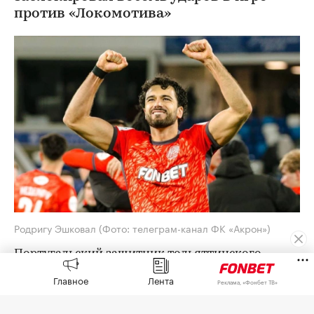
против «Локомотива»
Родригу Эшковал
(Фото: телеграм-канал ФК «Акрон»)
Португальский защитник тольяттинского
«Акрона» Родригу Эшковал установил рекорд
Главное
Лента
Реклама, «Фонбет ТВ»
Российской премьер-лиги (РПЛ) по
заблокированным ударам за матч. Об этом