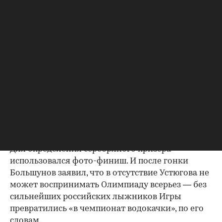
дней до старта тренер лыжников Юрий
Бородавко, которого на Олимпиаду не
допустили.
Изначально тренерский штаб российской
сборной планировал, что лыжник прилетит в
Южную Корею к индивидуальной гонке и
эстафетам, но Большунов уговорил тренеров
допустить его к спринту. В результате россиянин
занял третье место, финишировав
одновременно с итальянцем Федерико
Пеллегрино позади норвежца Йоханнеса Клэбо.
Для определения серебряного призера
использовался фото-финиш. И после гонки
Большунов заявил, что в отсутствие Устюгова не
может воспринимать Олимпиаду всерьез — без
сильнейших российских лыжников Игры
превратились «в чемпионат водокачки», по его
словам.