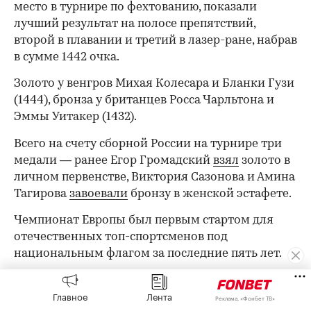
место в турнире по фехтованию, показали
лучший результат на полосе препятствий,
второй в плавании и третий в лазер-ране, набрав
в сумме 1442 очка.
Золото у венгров Михая Колесара и Бланки Гузи
(1444), бронза у британцев Росса Чарльтона и
Эммы Уитакер (1432).
Всего на счету сборной России на турнире три
медали — ранее Егор Громадский
взял
золото в
личном первенстве, Виктория Сазонова и Амина
Тагирова
завоевали
бронзу в женской эстафете.
Чемпионат Европы был первым стартом для
отечественных топ-спортсменов под
национальным флагом за последние пять лет.
00:00
/
00:00
Оставайтесь на связи с РБК в
«Максе».
Главное
Лента
Реклама, «Фонбет ТВ»