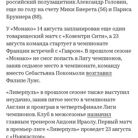
российский полузащитник Александр Головин,
еще по голу на счету Мики Биерета (56) и Париса
Бруннера (88).
У «Монако» 14 августа запланирован еще один
товарищеский матч с «Ковентри Сити», а 23
августа команда стартует в чемпионате
Франции встречей с «Гавром». В прошлом сезоне
«Монако» не смог попасть в Лигу чемпионов,
заняв седьмое место в чемпионате, команду
вместо Себастьяна Поконьоли
возглавил
Филипе Луис.
00:00
/
00:00
«Ливерпуль» в прошлом сезоне также выступил
неудачно, заняв пятое место в чемпионате
Англии и проиграв в четвертьфинале Лиги
чемпионов. Клуб в межсезонье
назначил
главным тренером Андони Ираолу. Первый матч
в премьер-лиге «Ливерпуль» проведет 23 августа
с «Ньюкаслом».