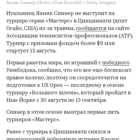
Янник Синнер
(Фото: Clive Brunskill / Getty Images)
Итальянец Янник Синнер не выступит на
турнире серии «Мастерс» в Цинциннати (штат
Огайо, США) из-за травмы,
сообщается
на сайте
Ассоциации теннисистов-профессионалов (ATP).
Турнир с призовым фондом более $9 млн
стартует 13 августа.
Первая ракетка мира, не игравший с
победного
Уимблдона, сообщил, что его все еще беспокоит
правое колено, поэтому он сосредоточится на
подготовке к US Open — последнему в сезоне
турниру «Большого шлема», который пройдет в
Нью-Йорке с 30 августа по 13 сентября.
Синнер в этом сезоне выиграл первые пять
турниров «Мастерс».
Ранее с турнира в Цинциннати снялся и
прошлогодний победитель испанец Карлос