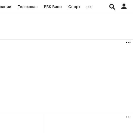
...
пании
Телеканал
РБК Вино
Спорт
ые проекты
Город
Стиль
Крипто
Спецпроекты СПб
логии и медиа
Финансы
+36,85%)
(+30,66%)
«Русагро» ₽120
Купить
Купить
7.07.27
прогноз ПСБ к 26.07.27