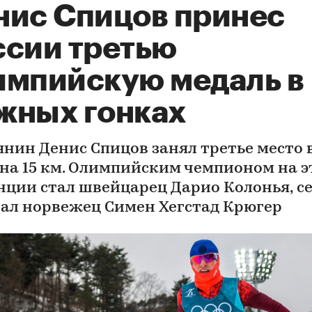
нис Спицов принес
ссии третью
импийскую медаль в
жных гонках
янин Денис Спицов занял третье место 
 на 15 км. Олимпийским чемпионом на э
нции стал швейцарец Дарио Колонья, с
ал норвежец Симен Хегстад Крюгер