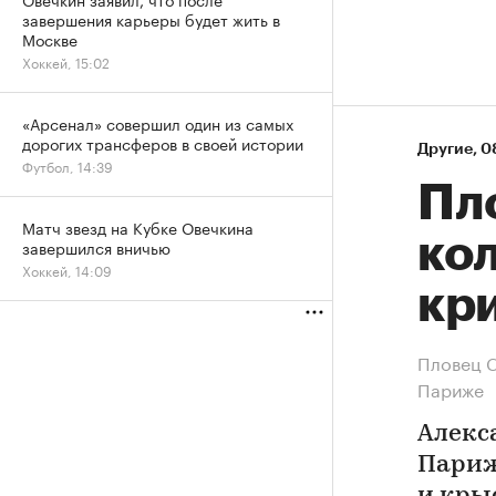
завершения карьеры будет жить в
Москве
Хоккей, 15:02
«Арсенал» совершил один из самых
дорогих трансферов в своей истории
Другие
⁠,
08
Футбол, 14:39
Пл
Матч звезд на Кубке Овечкина
кол
завершился вничью
Хоккей, 14:09
кр
Пловец С
Париже
Алекс
Париж