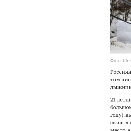
Фото: Ulr
Россиян
том чис
лыжнико
21-летн
большом
году), 
скиатло
место, 