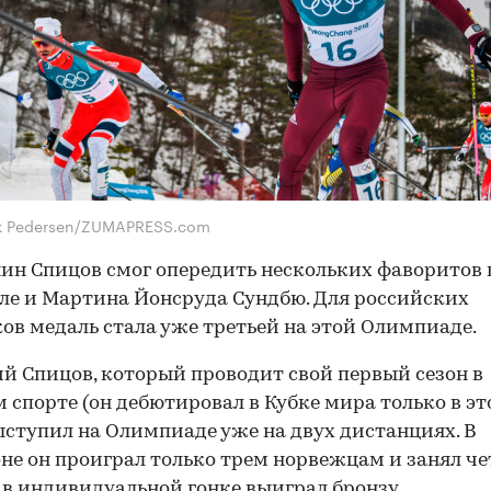
ik Pedersen/ZUMAPRESS.com
ин Спицов смог опередить нескольких фаворитов г
ле и Мартина Йонсруда Сундбю. Для российских
в медаль стала уже третьей на этой Олимпиаде.
ий Спицов, который проводит свой первый сезон в
 спорте (он дебютировал в Кубке мира только в э
выступил на Олимпиаде уже на двух дистанциях. В
не он проиграл только трем норвежцам и занял че
а в индивидуальной гонке выиграл бронзу.