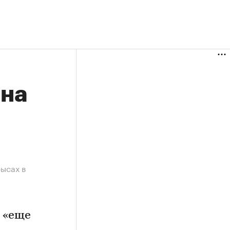
 на
рысах в
 «еще