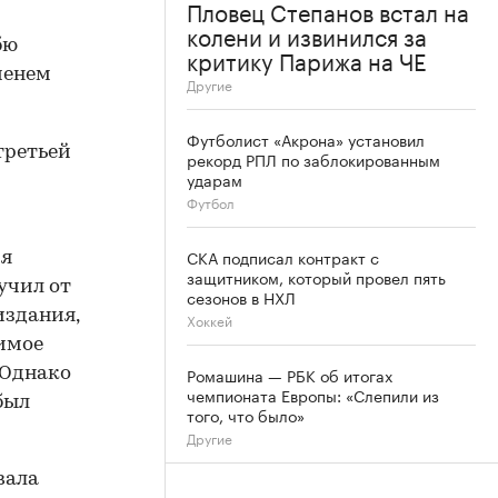
Пловец Степанов встал на
колени и извинился за
бю
критику Парижа на ЧЕ
менем
Другие
Футболист «Акрона» установил
третьей
рекорд РПЛ по заблокированным
ударам
Футбол
СКА подписал контракт с
ря
защитником, который провел пять
учил от
сезонов в НХЛ
издания,
Хоккей
димое
Ромашина — РБК об итогах
 Однако
чемпионата Европы: «Слепили из
был
того, что было»
Другие
вала