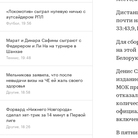
«Локомотив» сыграл нулевую ничью с
Дистанц
аутсайдером РПЛ
почти н
Футбол, 19:56
33:43,9,
Марат и Динара Сафины сыграют с
Для сбо
Федерером и Ли На на турнире в
на этой
Шанхае
Теннис, 19:48
Белорук
Денис С
Мельникова заявила, что после
невыдачи визы на ЧЕ ей жаль своего
издание
здоровья
МОК при
Другие, 18:58
отказал
количес
Форвард «Нижнего Новгорода»
официал
сделал хет-трик за 14 минут в Первой
лиге
включен
Другие, 18:26
​В пятн