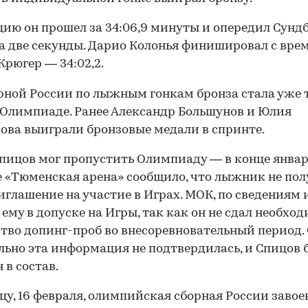
ию он прошел за 34:06,9 минуты и опередил Сунд
а две секунды. Дарио Колонья финишировал с вре
 Крюгер — 34:02,2.
рной России по лыжным гонкам бронза стала уже 
 Олимпиаде. Ранее Александр Большунов и Юлия
ова выиграли бронзовые медали в спринте.
пицов мог пропустить Олимпиаду — в конце янва
 «Тюменская арена» сообщило, что лыжник не пол
глашение на участие в Играх. МОК, по сведениям 
 ему в допуске на Игры, так как он не сдал необхо
тво допинг-проб во внесоревновательный период.
ьно эта информация не подтвердилась, и Спицов 
 в состав.
ицу, 16 февраля, олимпийская сборная России завое
00:00
/
00:00