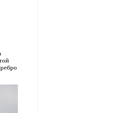
в
той
еребро