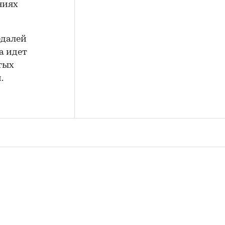
ниях
едалей
а идет
отых
.