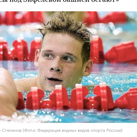
сы под Эйфелевой башней бегают»
р Степанов
(Фото: Федерация водных видов спорта России)