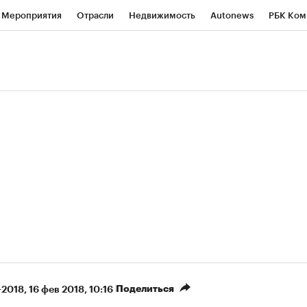
Мероприятия
Отрасли
Недвижимость
Autonews
РБК Ком
ние
РБК Курсы
РБК Life
Тренды
Визионеры
Национальн
б
Исследования
Кредитные рейтинги
Франшизы
Газета
роверка контрагентов
Политика
Экономика
Бизнес
Техно
(+8,02%)
(
«Северсталь» ₽700
НОВАТЭК ₽1 400
Купить
прогноз КИТ Финанс к 20.07.27
прогноз SberCIB к 2
Поделиться
-2018
⁠,
16 фев 2018, 10:16