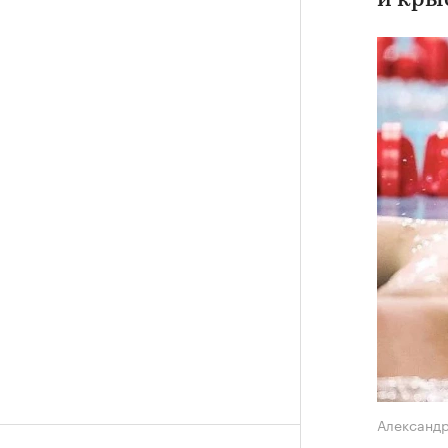
и кры
Александ