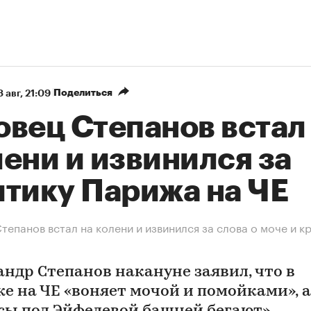
Поделиться
 авг, 21:09
овец Степанов встал
ени и извинился за
итику Парижа на ЧЕ
тепанов встал на колени и извинился за слова о моче и к
андр Степанов накануне заявил, что в
е на ЧЕ «воняет мочой и помойками», а