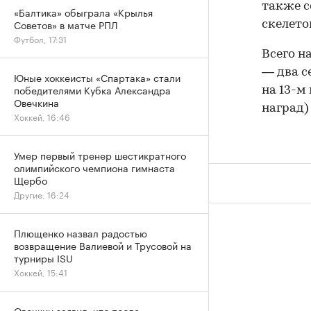
также с
«Балтика» обыграла «Крылья
Советов» в матче РПЛ
скелето
Футбол, 17:31
Всего н
— два с
Юные хоккеисты «Спартака» стали
победителями Кубка Александра
на 13-м
Овечкина
наград)
Хоккей, 16:46
Умер первый тренер шестикратного
олимпийского чемпиона гимнаста
Щербо
Другие, 16:24
Плющенко назвал радостью
возвращение Валиевой и Трусовой на
турниры ISU
Хоккей, 15:41
Овечкин заявил, что после