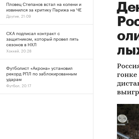
Пловец Степанов встал на колени и
Де
извинился за критику Парижа на ЧЕ
Другие, 21:09
Ро
ол
СКА подписал контракт с
защитником, который провел пять
сезонов в НХЛ
лы
Хоккей, 20:28
Росси
Футболист «Акрона» установил
рекорд РПЛ по заблокированным
гонке
ударам
диста
Футбол, 20:17
выигр