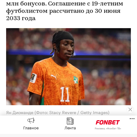
млн бонусов. Соглашение с 19-летним
футболистом рассчитано до 30 июня
2033 года
Ян Диоманде
(Фото: Stacy Revere / Getty Images)
Футболист сборной Кот-д'Ивуара Ян Диоманде
Главное
Лента
Реклама, «Фонбет ТВ»
подписал контракт с мадридским «Реалом»,