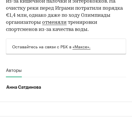
из-за кишечной палочки и энтерококков. На
очистку реки перед Играми потратили порядка
€1,4 млн, однако даже по ходу Олимпиады
организаторы
отменяли
тренировки
спортсменов из-за качества воды.
00:00
/
00:00
Оставайтесь на связи с РБК в
«Максе».
Авторы
Анна Сатдинова