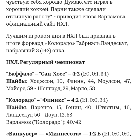
чувствую себя хорошо. Думаю, что играл в
хороший хоккей. Парни также сделали
отличную работу", - приводит слова Варламова
официальный сайт НХЛ.
Лучшим игроком дня в НХЛ был признан в
итоге форвард «Колорадо» Габриэль Ландескуг,
набравший 3 (1+2) очка.
НХЛ. Регулярный чемпионат
"Баффало" – "Сан-Хосе" – 4:2
(1:0, 0:1, 3:1)
Шайбы
: Ходжсон, 10, Флинн, 44, Моулсон, 47,
Майерс, 59 - Шеппард, 29, Марло, 58
00:00
/
00:00
"Колорадо" – "Финикс" – 4:2
(1:1, 0:0, 3:1)
Шайбы
: Паренто, 15, Генин, 40, Штястны, 46,
Ландескуг, 56 - Доун, 12, 53
Варламов ("Колорадо"): 40/42
«Ванкувер» — «Миннесота» — 1:2 Б
(1:1, 0:0, 0:0,