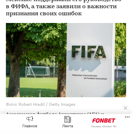
в ФИФА, а также заявили о важности
признания своих ошибок
Фото: Robert Hradil / Getty Images
Ассоциация футбола Аргентины (AFA) и
Федерация футбола Мексики (FMF) поддержали
Главное
Лента
Реклама, «Фонбет ТВ»
президента ФИФА Джанни Инфантино после