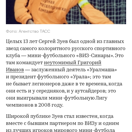
Фото: Агентство ТАСС
Целых 13 лет Сергей Зуев был одной из главных
звезд самого колоритного русского спортивного
клуба — мини-футбольного «
ВИЗ
-Синары». Это
там командует
неутомимый Григорий
Иванов
— заслуженный деятель «Уралмаша»
и президент футбольного «Урала»; это там
не бывает легионеров даже в те времена, когда
они есть и у середняков, и у аутсайдеров; это
они выигрывали мини-футбольную Лигу
чемпионов в 2008 году.
Широкой публике Зуев стал известен, когда
вместе с бывшим партнером по
ВИЗ
у и одним
из лучших игроков мирового мини-футбола