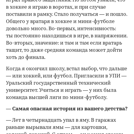
играл правого защитника. Но потом узнали, что
в хоккее я играю в воротах, и при случае
поставили в рамку. Стало получаться — и пошло.
Общего у вратаря в хоккее и мини-футболе
довольно много.
Во-первых
, интенсивность:
ты постоянно находишься в игре, в напряжении.
Во-вторых
, значение: и там и там если вратарь
тащит, то даже средняя команда может дойти
хоть до финала.
Когда я окончил школу, встал выбор, что дальше
— или хоккей, или футбол. Пригласили в
УПИ
—
Уральский государственный технический
университет. Учиться и играть — у них была
команда высшей лиги по мини-футболу.
— Самая опасная история из вашего детства?
— Лет в четырнадцать упал в яму. В гаражах
раньше вырывали ямы — для картошки,