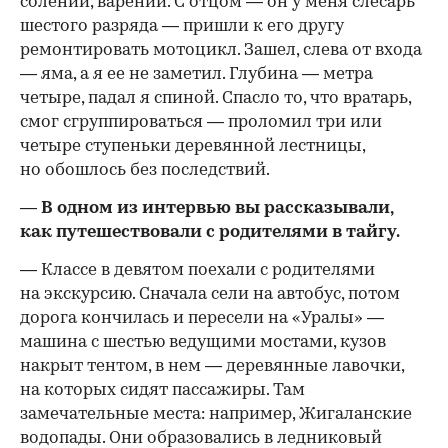
солений, варений. С отцом — он у меня слесарь
шестого разряда — пришли к его другу
ремонтировать мотоцикл. Зашел, слева от входа
— яма, а я ее не заметил. Глубина — метра
четыре, падал я спиной. Спасло то, что вратарь,
смог сгруппироваться — проломил три или
четыре ступеньки деревянной лестницы,
но обошлось без последствий.
— В одном из интервью вы рассказывали,
как путешествовали с родителями в тайгу.
— Классе в девятом поехали с родителями
на экскурсию. Сначала сели на автобус, потом
дорога кончилась и пересели на «Уралы» —
машина с шестью ведущими мостами, кузов
накрыт тентом, в нем — деревянные лавочки,
на которых сидят пассажиры. Там
замечательные места: например, Жигаланские
водопады. Они образовались в ледниковый