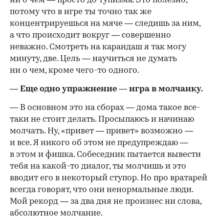
ни о чем — просто до тупизма. Это полезно,
потому что в игре ты точно так же
концентрируешься на мяче — следишь за ним,
а что происходит вокруг — совершенно
неважно. Смотреть на карандаш я так могу
минуту, две. Цель — научиться не думать
ни о чем, кроме
чего-то
одного.
— Еще одно упражнение — игра в молчанку.
— В основном это на сборах — дома такое все-
таки не стоит делать. Просыпаюсь и начинаю
молчать. Ну, «привет — привет» возможно —
и все. Я никого об этом не предупреждаю —
в этом и фишка. Собеседник пытается вывести
тебя на
какой-то
диалог, ты молчишь и это
вводит его в некоторый ступор. Но про вратарей
всегда говорят, что они ненормальные люди.
Мой рекорд — за два дня не произнес ни слова,
абсолютное молчание.