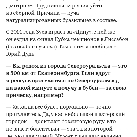
Дмитрием Прудниковым решил уйти
из сборной. Причина — куча
натурализированных бразильцев в составе.
С 2014 года Зуев играет за «Дину», с ней же
он ездил на финал Кубка чемпионов в Лиссабон
(
без особого успеха). Там с ним и пообщался
Юрий Дудь.
— Вы родом из города Североуральска — это
в 500 км от Екатеринбурга. Если вдруг
я решусь прогуляться по Североуральску,
на какой минуте я получу в бубен — за свою
прическу, например?
—
Ха-ха
, да все будет нормально — точно
прогуляетесь. Да, у нас небольшой шахтерский
городок — добывают бокситовую руду. Кто
не знает: бокситовая — эта та, из которой
делают алюминий. Может, слышали: недавно